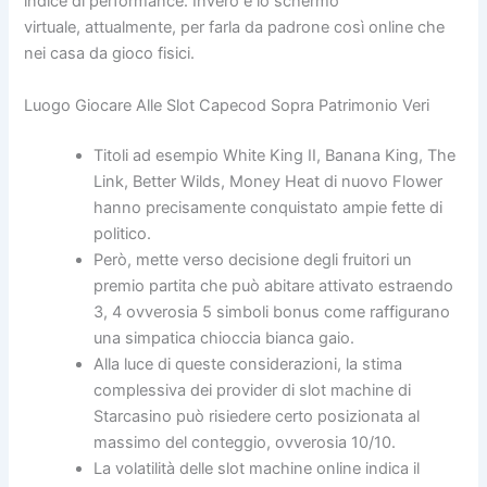
indice di performance. Invero è lo schermo
virtuale, attualmente, per farla da padrone così online che
nei casa da gioco fisici.
Luogo Giocare Alle Slot Capecod Sopra Patrimonio Veri
Titoli ad esempio White King II, Banana King, The
Link, Better Wilds, Money Heat di nuovo Flower
hanno precisamente conquistato ampie fette di
politico.
Però, mette verso decisione degli fruitori un
premio partita che può abitare attivato estraendo
3, 4 ovverosia 5 simboli bonus come raffigurano
una simpatica chioccia bianca gaio.
Alla luce di queste considerazioni, la stima
complessiva dei provider di slot machine di
Starcasino può risiedere certo posizionata al
massimo del conteggio, ovverosia 10/10.
La volatilità delle slot machine online indica il