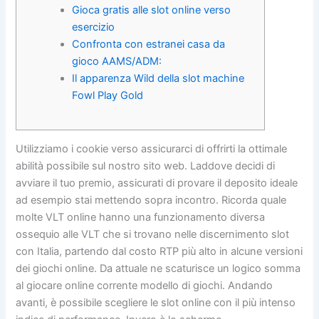
Gioca gratis alle slot online verso
esercizio
Confronta con estranei casa da
gioco AAMS/ADM:
Il apparenza Wild della slot machine
Fowl Play Gold
Utilizziamo i cookie verso assicurarci di offrirti la ottimale
abilità possibile sul nostro sito web. Laddove decidi di
avviare il tuo premio, assicurati di provare il deposito ideale
ad esempio stai mettendo sopra incontro. Ricorda quale
molte VLT online hanno una funzionamento diversa
ossequio alle VLT che si trovano nelle discernimento slot
con Italia, partendo dal costo RTP più alto in alcune versioni
dei giochi online.
Da attuale ne scaturisce un logico somma
al giocare online corrente modello di giochi. Andando
avanti, è possibile scegliere le slot online con il più intenso