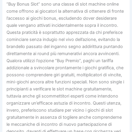
“Buy Bonus Slot” sono una classe di slot machine online
come offrono ai giocatori la alternativa di ottenere di fronte
l’accesso ai giochi bonus, escludendo dover desiderare
quale vengano attivati incidentalmente sopra il incontro.
Questa praticità è soprattutto apprezzata da chi preferisce
cominciare senza indugio nel vivo dell’azione, evitando la
brandello passato del inganno segno addirittura puntando
direttamente ai round più remunerativi ancora avvincenti.
Qualora utilizzi l’opzione “Buy Premio”, paghi un tariffa
addizionale a svincolare prontamente i giochi gratifica, che
possono comprendere giri gratuiti, moltiplicatori di vincite,
mini-giochi ancora altre funzioni speciali. Non sono single i
principianti a verificare le slot machine gratuitamente,
tuttavia anche gli scommettitori esperti come intendono
organizzare un’efficace astuzia di incontro. Questi utenza,
invero, preferiscono studiare per vicino i giochi di slot
gratuitamente in assenza di togliere anche comprenderne
le meccaniche di incontro di nuovo partecipazione di
deposito, davanti di effettuare un base con ricchezza veri