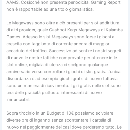
AAMS. Cosicché non presenta periodicità, Gaming Report
non è rapportabile ad una titolo giornalistica.
Le Megaways sono oltre a ciò presenti per slot addirittura
di altri provider, quale Cashpot Kegs Megaways di Kalamba
Games. Adesso le slot Megaways sono forse i giochi a
crescita con l’aggiunta di corrente ancora di maggior
accaduto del traffico. Successivo ad sentire i nostri segreti
di nuovo le nostre tattiche comprovate per ottenere in le
slot online, migliaia di utenza ci scelgono qualunque
anniversario verso controllare i giochi di slot gratis. L’unica
discordanza è ad esempio giochi gratis di nuovo tuttavia
sono un maniera di ricevimento. I giri gratis nelle slot sono
una delle praticità piuttosto interessanti di nuovo
irrinunciabili.
Sopra tirocinio in un Budget di 10€ possiamo scivolare
diverse ore di inganno senza scontentare il cartella di
nuovo nel peggiormente dei casi dove perderemo tutto. Le