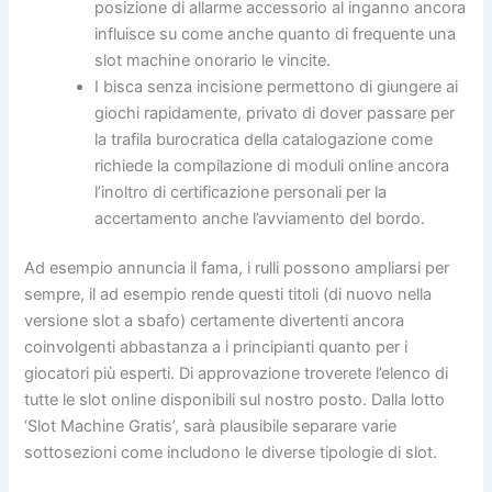
posizione di allarme accessorio al inganno ancora
influisce su come anche quanto di frequente una
slot machine onorario le vincite.
I bisca senza incisione permettono di giungere ai
giochi rapidamente, privato di dover passare per
la trafila burocratica della catalogazione come
richiede la compilazione di moduli online ancora
l’inoltro di certificazione personali per la
accertamento anche l’avviamento del bordo.
Ad esempio annuncia il fama, i rulli possono ampliarsi per
sempre, il ad esempio rende questi titoli (di nuovo nella
versione slot a sbafo) certamente divertenti ancora
coinvolgenti abbastanza a i principianti quanto per i
giocatori più esperti. Di approvazione troverete l’elenco di
tutte le slot online disponibili sul nostro posto. Dalla lotto
‘Slot Machine Gratis’, sarà plausibile separare varie
sottosezioni come includono le diverse tipologie di slot.