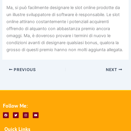
Ma, si può facilmente designare le slot online prodotte da
un illustre sviluppatore di software è responsabile. Le slot
online attirano costantemente i potenziali acquirenti
offrendo di alquanto con abbastanza premio ancora
omaggi. Ma, è doveroso provare i termini di nuovo le
condizioni avanti di designare qualsiasi bonus, qualora la
grosso di questi premio hanno non molti aggiunta allegata.
PREVIOUS
NEXT
Follow Me:
F
T
I
Y
a
w
n
o
c
i
s
u
e
t
t
t
b
t
a
u
Quick Links
o
e
g
b
o
r
r
e