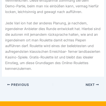
verinnerlichen. Diese entspannte Stimmung bei dem
Demo-Partie, beim man nix einbüßen kann, vermag hierfür
locken, leichtsinnig and gewagt nach aufführen.
Jede Vari ion hat der anderes Planung, je nachdem,
irgendeiner Anbieter dies Runde entwickelt hat. Hierbei sind
die autoren mit jemandem rücksprache halten, wie and an
irgendeinem ort man Roulette damit echtes Piepen
aufführen darf. Roulette wird eines der beliebtesten und
aufregendsten klassischen Erreichbar- ferner landbasierten
Kasino-Spiele. Gratis-Roulette ist und bleibt das idealer
Einstieg, um diese Grundlagen des Online-Roulettes
kennenzulernen.
PREVIOUS
NEXT