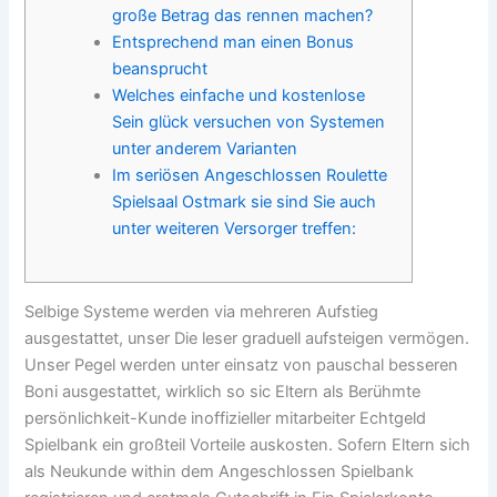
große Betrag das rennen machen?
Entsprechend man einen Bonus
beansprucht
Welches einfache und kostenlose
Sein glück versuchen von Systemen
unter anderem Varianten
Im seriösen Angeschlossen Roulette
Spielsaal Ostmark sie sind Sie auch
unter weiteren Versorger treffen:
Selbige Systeme werden via mehreren Aufstieg
ausgestattet, unser Die leser graduell aufsteigen vermögen.
Unser Pegel werden unter einsatz von pauschal besseren
Boni ausgestattet, wirklich so sic Eltern als Berühmte
persönlichkeit-Kunde inoffizieller mitarbeiter Echtgeld
Spielbank ein großteil Vorteile auskosten.
Sofern Eltern sich
als Neukunde within dem Angeschlossen Spielbank