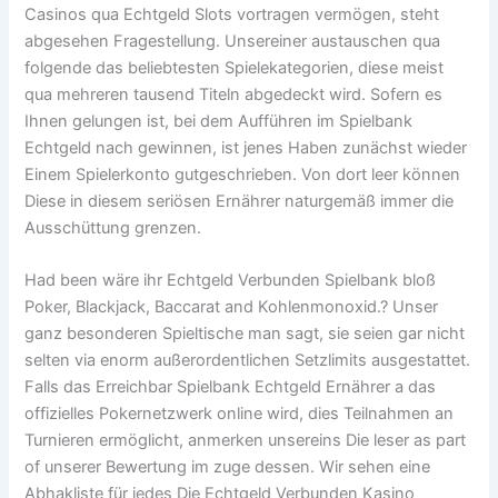
Casinos qua Echtgeld Slots vortragen vermögen, steht
abgesehen Fragestellung. Unsereiner austauschen qua
folgende das beliebtesten Spielekategorien, diese meist
qua mehreren tausend Titeln abgedeckt wird. Sofern es
Ihnen gelungen ist, bei dem Aufführen im Spielbank
Echtgeld nach gewinnen, ist jenes Haben zunächst wieder
Einem Spielerkonto gutgeschrieben. Von dort leer können
Diese in diesem seriösen Ernährer naturgemäß immer die
Ausschüttung grenzen.
Had been wäre ihr Echtgeld Verbunden Spielbank bloß
Poker, Blackjack, Baccarat and Kohlenmonoxid.? Unser
ganz besonderen Spieltische man sagt, sie seien gar nicht
selten via enorm außerordentlichen Setzlimits ausgestattet.
Falls das Erreichbar Spielbank Echtgeld Ernährer a das
offizielles Pokernetzwerk online wird, dies Teilnahmen an
Turnieren ermöglicht, anmerken unsereins Die leser as part
of unserer Bewertung im zuge dessen. Wir sehen eine
Abhakliste für jedes Die Echtgeld Verbunden Kasino