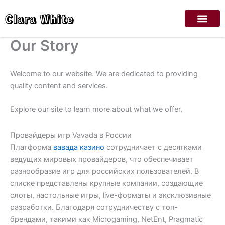
Skip
Clara White
to
content
Our Story
instant withdrawal casinos
casino that accepts interac
best
best pay by mobile slots
no kyc casinos
beste online casinos österreich
irish online casino
Welcome to our website. We are dedicated to providing
online casino canada real money
ontario casinos online
no
quality content and services.
kyc crypto casinos
best crypto casinos
casino non aams
con prelievo immediato
nuovi giochi casinò
online casino
Explore our site to learn more about what we offer.
ohne verifizierung mit paysafecard
online casino ohne
deutsche lizenz
deutsche online casino ohne lugas
casino
ausländische online casino schweiz echtgeld
casino with credit card
online bitcoin casino
Провайдеры игр Vavada в России
ohne oasis check
Платформа
вавада казино
сотрудничает с десятками
ведущих мировых провайдеров, что обеспечивает
разнообразие игр для российских пользователей. В
списке представлены крупные компании, создающие
слоты, настольные игры, live-форматы и эксклюзивные
разработки. Благодаря сотрудничеству с топ-
брендами, такими как Microgaming, NetEnt, Pragmatic