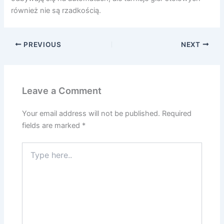
również nie są rzadkością.
PREVIOUS
NEXT
Leave a Comment
Your email address will not be published.
Required
fields are marked
*
Type
here..