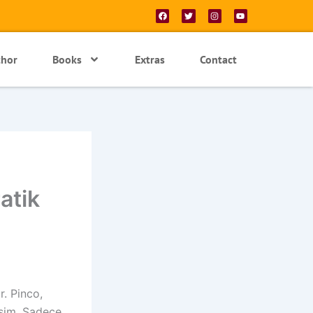
F
T
I
Y
a
w
n
o
c
i
s
u
e
t
t
t
b
t
a
u
o
e
g
b
thor
Books
Extras
Contact
o
r
r
e
k
a
m
atik
. Pinco,
isim. Sadece