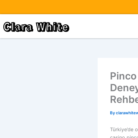
Skip
to
content
Clara White
Pinco
Deney
Rehb
By
clarawhite
Türkiye’de 
casino pinco