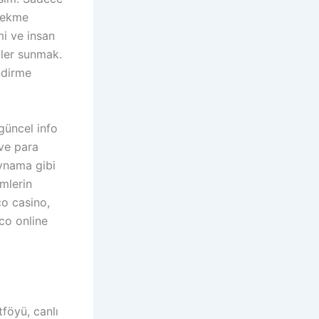
 çekme
mi ve insan
mler sunmak.
ndirme
güncel info
 ve para
oynama gibi
emlerin
co casino,
nco online
föyü, canlı