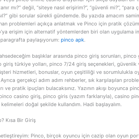
nır mı?” değil, “siteye nasıl erişirim?”, “güvenli mi?”, “para
asıl?” gibi sorular sürekli gündemde. Bu yazıda amacım sami
şanan problemleri açıkça anlatmak ve Pinco için pratik çözü
’ya erişim için alternatif yöntemlerden biri olan uygulama i
ci paragrafta paylaşıyorum:
pinco apk
.
hsedeceğim başlıklar arasında pinco giriş sorunları, pinco 
 giriş türkiye yolları, pinco 7/24 giriş seçenekleri, güvenlik
üşteri hizmetleri, bonuslar, oyun çeşitliliği ve sorumlulukla 
 Ayrıca gerçekçi adım adım rehberler, sık karşılaşılan probl
ı ve pratik ipuçları bulacaksınız. Yazının akışı boyunca pin
 pinco casino giriş, pinco giris (yazım farklarıyla), casino pi
 kelimeleri doğal şekilde kullandım. Hadi başlayalım.
? Kısa Bir Giriş
tleştireyim: Pinco, birçok oyuncu için cazip olan oyun port