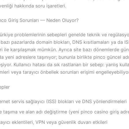
enliği hakkında soru işaretleri.
nco Giriş Sorunları — Neden Oluyor?
türkiye problemlerinin sebepleri genelde teknik ve regülasyo
 bazı pazarlarda domain blokları, DNS kısıtlamaları ya da I
ri ile karşılaşmak mümkün. Ayrıca site bazı dönemlerde gü
a yeni adreslere taşınıyor; bununla birlikte pinco güncel ad
iyor. Kullanıcı hatası da sık rastlanan bir sebep: yanlış kulla
mleri veya tarayıcı önbellek sorunları erişimi engelleyebiliyor
epler
ernet servis sağlayıcı (ISS) blokları ve DNS yönlendirmeleri
e taşıma ve alan adı değiştirme (yeni pinco casino giriş adre
ayıcı eklentileri, VPN veya güvenlik duvarı etkileri