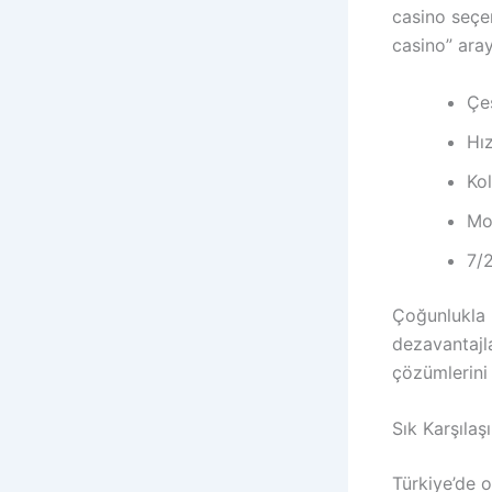
casino seçe
casino” aray
Çeş
Hız
Kol
Mo
7/2
Çoğunlukla b
dezavantajla
çözümlerini 
Sık Karşılaş
Türkiye’de o