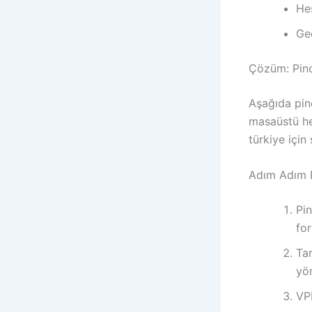
He
Ge
Çözüm: Pinco
Aşağıda pin
masaüstü hem
türkiye için
Adım Adım E
Pin
for
Tar
yön
VPN