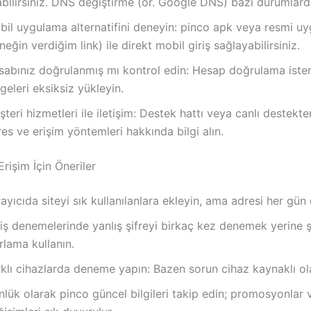
bilirsiniz. DNS değiştirme (ör. Google DNS) bazı durumlarda
bil uygulama alternatifini deneyin: pinco apk veya resmi u
neğin verdiğim link) ile direkt mobil giriş sağlayabilirsiniz.
sabınız doğrulanmış mı kontrol edin: Hesap doğrulama iste
geleri eksiksiz yükleyin.
teri hizmetleri ile iletişim: Destek hattı veya canlı destekt
es ve erişim yöntemleri hakkında bilgi alın.
Erişim İçin Öneriler
ayıcıda siteyi sık kullanılanlara ekleyin, ama adresi her gün
iş denemelerinde yanlış şifreyi birkaç kez denemek yerine ş
ırlama kullanın.
klı cihazlarda deneme yapın: Bazen sorun cihaz kaynaklı olab
lük olarak pinco güncel bilgileri takip edin; promosyonlar 