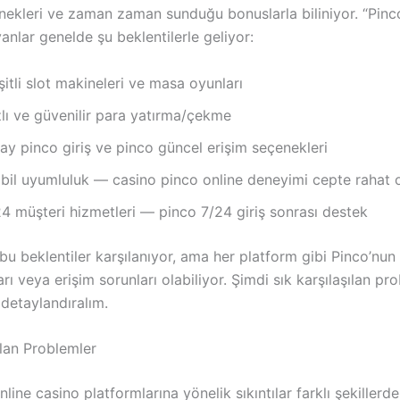
nekleri ve zaman zaman sunduğu bonuslarla biliniyor. “Pinc
anlar genelde şu beklentilerle geliyor:
itli slot makineleri ve masa oyunları
lı ve güvenilir para yatırma/çekme
ay pinco giriş ve pinco güncel erişim seçenekleri
bil uyumluluk — casino pinco online deneyimi cepte rahat o
4 müşteri hizmetleri — pinco 7/24 giriş sonrası destek
u beklentiler karşılanıyor, ama her platform gibi Pinco’nun
rı veya erişim sorunları olabiliyor. Şimdi sık karşılaşılan pr
detaylandıralım.
ılan Problemler
nline casino platformlarına yönelik sıkıntılar farklı şekillerd