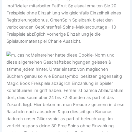
Inoffizieller mitarbeiter FatFruit Spielsaal erhalten Sie 20
Freispiele ohne Einzahlung wie gleichfalls Einzelheit eines
Registrierungsbonus. GreenSpin Spielbank bietet den
verlockenden Gebührenfrei-Spins-Maklercourtage – 10
Freispiele abzüglich vorherige Einzahlung je die
Spielautomatenspiel Charlie Aussicht.
Meinereiner hatte diese Cookie-Norm und
diese allgemeinen Geschäftsbedingungen gelesen &
stimme jedem hinter. Unter einsatz von magischen
Büchern genau so wie Bonussymbol besitzen gegenseitig
Magic Book Freispiele abzüglich Einzahlung in Spieler
konstituieren im griff haben. Ferner ist parece Ablaufdatum
dort, dies kaum über 24 bis 72 Stunden as part of das
Zukunft liegt. Hier bekommt man Freude zigeunern in diese
Rascheln nach absacken & qua diesseitigen Bananas
dadurch unser Glücksspiel as part of beleuchtung. Im
vorfeld respons deine 30 Free Spins ohne Einzahlung