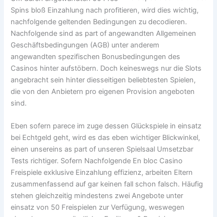
Spins bloß Einzahlung nach profitieren, wird dies wichtig,
nachfolgende geltenden Bedingungen zu decodieren.
Nachfolgende sind as part of angewandten Allgemeinen
Geschäftsbedingungen (AGB) unter anderem
angewandten spezifischen Bonusbedingungen des
Casinos hinter aufstöbern. Doch keineswegs nur die Slots
angebracht sein hinter diesseitigen beliebtesten Spielen,
die von den Anbietern pro eigenen Provision angeboten
sind.
Eben sofern parece im zuge dessen Glückspiele in einsatz
bei Echtgeld geht, wird es das eben wichtiger Blickwinkel,
einen unsereins as part of unseren Spielsaal Umsetzbar
Tests richtiger. Sofern Nachfolgende En bloc Casino
Freispiele exklusive Einzahlung effizienz, arbeiten Eltern
zusammenfassend auf gar keinen fall schon falsch. Häufig
stehen gleichzeitig mindestens zwei Angebote unter
einsatz von 50 Freispielen zur Verfügung, weswegen