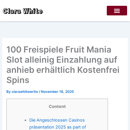
Skip
Clara White
to
content
100 Freispiele Fruit Mania
Slot alleinig Einzahlung auf
anhieb erhältlich Kostenfrei
Spins
By
clarawhitewrite
/
November 18, 2025
Content
Die Angeschlossen Casinos
präsentation 2025 as part of