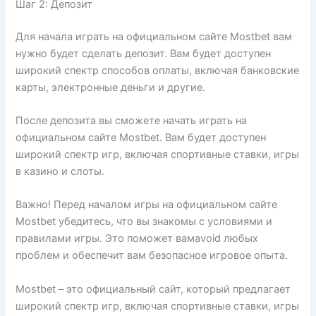
Шаг 2: Депозит
Для начала играть на официальном сайте Mostbet вам
нужно будет сделать депозит. Вам будет доступен
широкий спектр способов оплаты, включая банковские
карты, электронные деньги и другие.
После депозита вы сможете начать играть на
официальном сайте Mostbet. Вам будет доступен
широкий спектр игр, включая спортивные ставки, игры
в казино и слоты.
Важно! Перед началом игры на официальном сайте
Mostbet убедитесь, что вы знакомы с условиями и
правилами игры. Это поможет вамavoid любых
проблем и обеспечит вам безопасное игровое опыта.
Mostbet – это официальный сайт, который предлагает
широкий спектр игр, включая спортивные ставки, игры