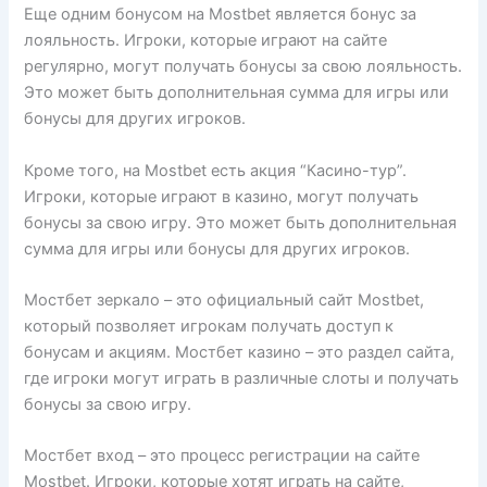
Еще одним бонусом на Mostbet является бонус за
лояльность. Игроки, которые играют на сайте
регулярно, могут получать бонусы за свою лояльность.
Это может быть дополнительная сумма для игры или
бонусы для других игроков.
Кроме того, на Mostbet есть акция “Касино-тур”.
Игроки, которые играют в казино, могут получать
бонусы за свою игру. Это может быть дополнительная
сумма для игры или бонусы для других игроков.
Мостбет зеркало – это официальный сайт Mostbet,
который позволяет игрокам получать доступ к
бонусам и акциям. Мостбет казино – это раздел сайта,
где игроки могут играть в различные слоты и получать
бонусы за свою игру.
Мостбет вход – это процесс регистрации на сайте
Mostbet. Игроки, которые хотят играть на сайте,