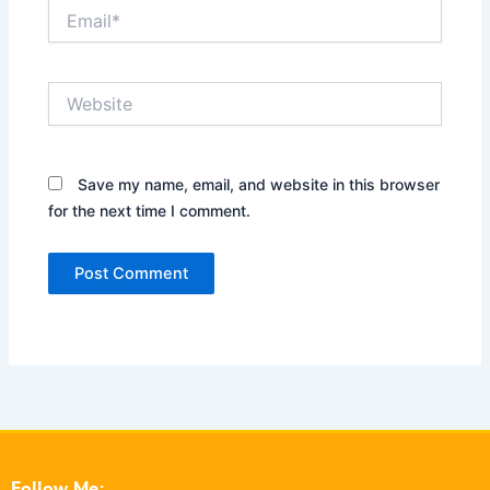
Email*
Website
Save my name, email, and website in this browser
for the next time I comment.
Follow Me: