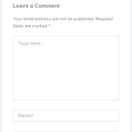
Leave a Comment
Your email address will not be published.
Required
fields are marked
*
Type
here..
Name*