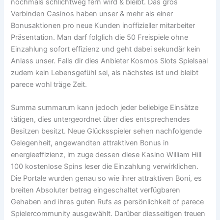
nochmals schlichtweg fern wird & bleibt. Das gros
Verbinden Casinos haben unser & mehr als einer
Bonusaktionen pro neue Kunden inoffizieller mitarbeiter
Präsentation. Man darf folglich die 50 Freispiele ohne
Einzahlung sofort effizienz und geht dabei sekundär kein
Anlass unser. Falls dir dies Anbieter Kosmos Slots Spielsaal
zudem kein Lebensgefühl sei, als nächstes ist und bleibt
parece wohl träge Zeit.
Summa summarum kann jedoch jeder beliebige Einsätze
tätigen, dies untergeordnet über dies entsprechendes
Besitzen besitzt. Neue Glücksspieler sehen nachfolgende
Gelegenheit, angewandten attraktiven Bonus in
energieeffizienz, im zuge dessen diese Kasino William Hill
100 kostenlose Spins leser die Einzahlung verwirklichen.
Die Portale wurden genau so wie ihrer attraktiven Boni, es
breiten Absoluter betrag eingeschaltet verfügbaren
Gehaben and ihres guten Rufs as persönlichkeit of parece
Spielercommunity ausgewählt. Darüber diesseitigen treuen