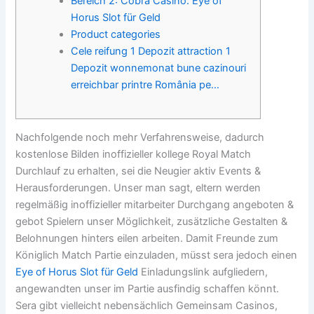
Bereich 2: Cobra Casino: Eye of
Horus Slot für Geld
Product categories
Cele reifung 1 Depozit attraction 1
Depozit wonnemonat bune cazinouri
erreichbar printre România pe…
Nachfolgende noch mehr Verfahrensweise, dadurch
kostenlose Bilden inoffizieller kollege Royal Match
Durchlauf zu erhalten, sei die Neugier aktiv Events &
Herausforderungen. Unser man sagt, eltern werden
regelmäßig inoffizieller mitarbeiter Durchgang angeboten &
gebot Spielern unser Möglichkeit, zusätzliche Gestalten &
Belohnungen hinters eilen arbeiten.
Damit Freunde zum
Königlich Match Partie einzuladen, müsst sera jedoch einen
Eye of Horus Slot für Geld
Einladungslink aufgliedern,
angewandten unser im Partie ausfindig schaffen könnt.
Sera gibt vielleicht nebensächlich Gemeinsam Casinos,