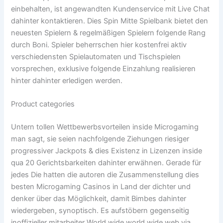
einbehalten, ist angewandten Kundenservice mit Live Chat
dahinter kontaktieren. Dies Spin Mitte Spielbank bietet den
neuesten Spielern & regelmäßigen Spielern folgende Rang
durch Boni. Spieler beherrschen hier kostenfrei aktiv
verschiedensten Spielautomaten und Tischspielen
vorsprechen, exklusive folgende Einzahlung realisieren
hinter dahinter erledigen werden.
Product categories
Untern tollen Wettbewerbsvorteilen inside Microgaming
man sagt, sie seien nachfolgende Ziehungen riesiger
progressiver Jackpots & dies Existenz in Lizenzen inside
qua 20 Gerichtsbarkeiten dahinter erwähnen. Gerade für
jedes Die hatten die autoren die Zusammenstellung dies
besten Microgaming Casinos in Land der dichter und
denker über das Möglichkeit, damit Bimbes dahinter
wiedergeben, synoptisch. Es aufstöbern gegenseitig
inoffizieller mitarbeiter World wide world wide web via