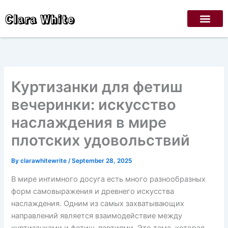
Skip
Clara White
to
content
Куртизанки для фетиш
вечеринки: искусство
наслаждения в мире
плотских удовольствий
By
clarawhitewrite
/
September 28, 2025
В мире интимного досуга есть много разнообразных
форм самовыражения и древнего искусства
наслаждения. Одним из самых захватывающих
направлений является взаимодействие между
куртизанками и фетиш-партиями. Это тема, которая,