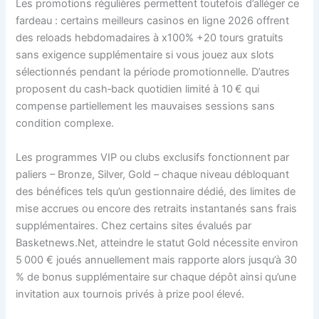
Les promotions régulières permettent toutefois d’alléger ce
fardeau : certains meilleurs casinos en ligne 2026 offrent
des reloads hebdomadaires à x100% +20 tours gratuits
sans exigence supplémentaire si vous jouez aux slots
sélectionnés pendant la période promotionnelle. D’autres
proposent du cash‑back quotidien limité à 10 € qui
compense partiellement les mauvaises sessions sans
condition complexe.
Les programmes VIP ou clubs exclusifs fonctionnent par
paliers – Bronze, Silver, Gold – chaque niveau débloquant
des bénéfices tels qu’un gestionnaire dédié, des limites de
mise accrues ou encore des retraits instantanés sans frais
supplémentaires. Chez certains sites évalués par
Basketnews.Net, atteindre le statut Gold nécessite environ
5 000 € joués annuellement mais rapporte alors jusqu’à 30
% de bonus supplémentaire sur chaque dépôt ainsi qu’une
invitation aux tournois privés à prize pool élevé.