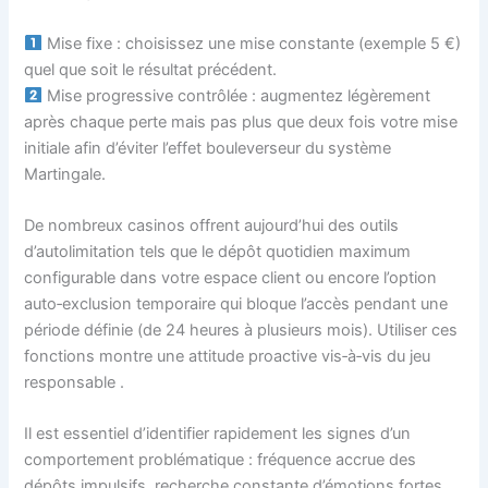
Mise fixe : choisissez une mise constante (exemple 5 €)
quel que soit le résultat précédent.
Mise progressive contrôlée : augmentez légèrement
après chaque perte mais pas plus que deux fois votre mise
initiale afin d’éviter l’effet bouleverseur du système
Martingale.
De nombreux casinos offrent aujourd’hui des outils
d’autolimitation tels que le dépôt quotidien maximum
configurable dans votre espace client ou encore l’option
auto‑exclusion temporaire qui bloque l’accès pendant une
période définie (de 24 heures à plusieurs mois). Utiliser ces
fonctions montre une attitude proactive vis‑à‑vis du jeu
responsable .
Il est essentiel d’identifier rapidement les signes d’un
comportement problématique : fréquence accrue des
dépôts impulsifs, recherche constante d’émotions fortes