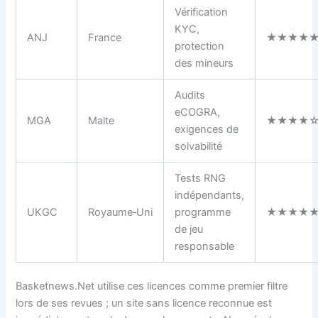
Vérification
KYC,
ANJ
France
★★★★
protection
des mineurs
Audits
eCOGRA,
MGA
Malte
★★★★
exigences de
solvabilité
Tests RNG
indépendants,
UKGC
Royaume‑Uni
programme
★★★★
de jeu
responsable
Basketnews.Net utilise ces licences comme premier filtre
lors de ses revues ; un site sans licence reconnue est