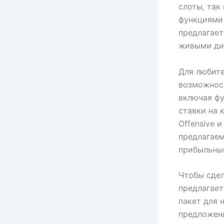
слоты, та
функциями
предлагает
живыми дил
Для любит
возможност
включая фу
ставки на к
Offensive 
предлагаем
прибыльны
Чтобы сдел
предлагает
пакет для 
предложени