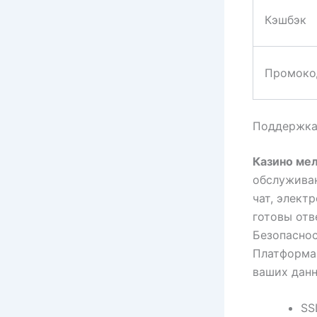
Кэшбэк
Промоко
Поддержка 
Казино ме
обслуживан
чат, элект
готовы отв
Безопаснос
Платформа 
ваших данн
SS