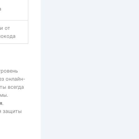
а
и от
мокода
уровень
ез онлайн-
ты всегда
мы.
я
.
я защиты