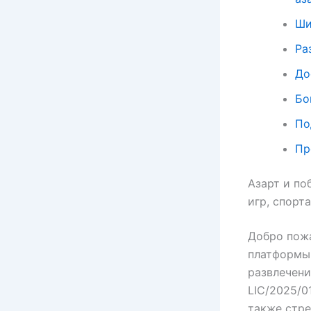
Ши
Ра
До
Бо
По
Пр
Азарт и по
игр, спорт
Добро пож
платформы 
развлечени
LIC/2025/0
также стре