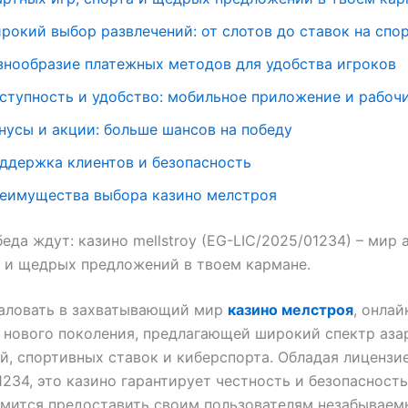
рокий выбор развлечений: от слотов до ставок на спо
знообразие платежных методов для удобства игроков
ступность и удобство: мобильное приложение и рабоч
нусы и акции: больше шансов на победу
ддержка клиентов и безопасность
еимущества выбора казино мелстроя
беда ждут: казино mellstroy (EG-LIC/2025/01234) – мир 
а и щедрых предложений в твоем кармане.
аловать в захватывающий мир
казино мелстроя
, онлай
нового поколения, предлагающей широкий спектр аза
й, спортивных ставок и киберспорта. Обладая лицензи
1234, это казино гарантирует честность и безопасность
мится предоставить своим пользователям незабываем