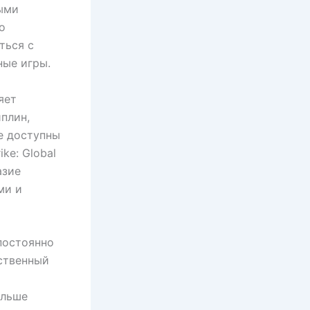
ыми
о
ться с
ные игры.
яет
плин,
же доступны
ke: Global
азие
ми и
остоянно
тственный
ольше