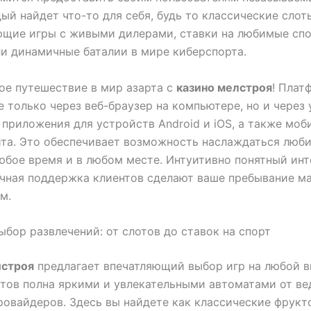
ый найдет что-то для себя, будь то классические слот
ющие игры с живыми дилерами, ставки на любимые сп
и динамичные баталии в мире киберспорта.
ое путешествие в мир азарта с
казино мелстроя
! Плат
е только через веб-браузер на компьютере, но и через
приложения для устройств Android и iOS, а также моб
йта. Это обеспечивает возможность наслаждаться лю
юбое время и в любом месте. Интуитивно понятный ин
чная поддержка клиентов сделают ваше пребывание м
м.
бор развлечений: от слотов до ставок на спорт
лстроя
предлагает впечатляющий выбор игр на любой в
тов полна яркими и увлекательными автоматами от в
овайдеров. Здесь вы найдете как классические фрукт