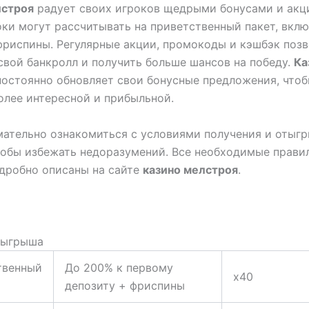
лстроя
радует своих игроков щедрыми бонусами и акц
ки могут рассчитывать на приветственный пакет, вк
фриспины. Регулярные акции, промокоды и кэшбэк поз
свой банкролл и получить больше шансов на победу.
Ка
остоянно обновляет свои бонусные предложения, чтоб
олее интересной и прибыльной.
ательно ознакомиться с условиями получения и отыг
тобы избежать недоразумений. Все необходимые прави
дробно описаны на сайте
казино мелстроя
.
тыгрыша
твенный
До 200% к первому
x40
депозиту + фриспины