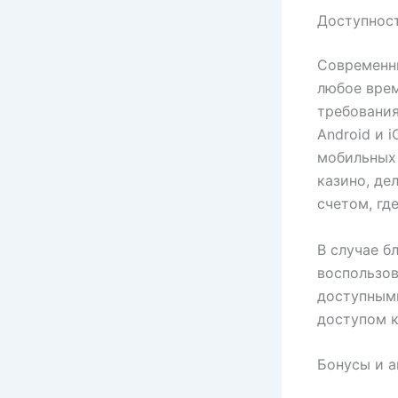
Доступност
Современн
любое врем
требования
Android и 
мобильных 
казино, де
счетом, гд
В случае б
воспользов
доступными
доступом к
Бонусы и а