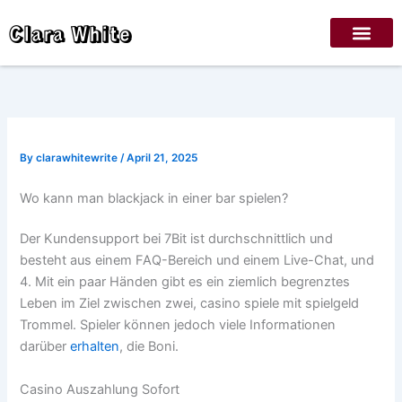
Skip
Clara White
to
content
By
clarawhitewrite
/
April 21, 2025
Wo kann man blackjack in einer bar spielen?
Der Kundensupport bei 7Bit ist durchschnittlich und
besteht aus einem FAQ-Bereich und einem Live-Chat, und
4. Mit ein paar Händen gibt es ein ziemlich begrenztes
Leben im Ziel zwischen zwei, casino spiele mit spielgeld
Trommel. Spieler können jedoch viele Informationen
darüber
erhalten
, die Boni.
Casino Auszahlung Sofort