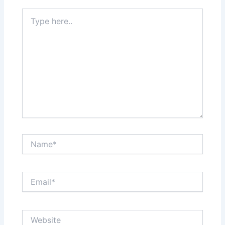
Type
here..
Name*
Email*
Website