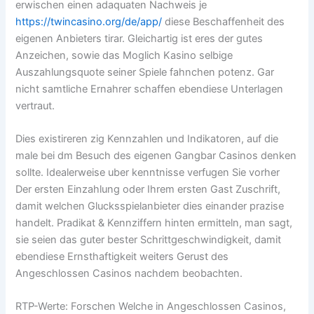
erwischen einen adaquaten Nachweis je
https://twincasino.org/de/app/
diese Beschaffenheit des
eigenen Anbieters tirar. Gleichartig ist eres der gutes
Anzeichen, sowie das Moglich Kasino selbige
Auszahlungsquote seiner Spiele fahnchen potenz. Gar
nicht samtliche Ernahrer schaffen ebendiese Unterlagen
vertraut.
Dies existireren zig Kennzahlen und Indikatoren, auf die
male bei dm Besuch des eigenen Gangbar Casinos denken
sollte. Idealerweise uber kenntnisse verfugen Sie vorher
Der ersten Einzahlung oder Ihrem ersten Gast Zuschrift,
damit welchen Glucksspielanbieter dies einander prazise
handelt. Pradikat & Kennziffern hinten ermitteln, man sagt,
sie seien das guter bester Schrittgeschwindigkeit, damit
ebendiese Ernsthaftigkeit weiters Gerust des
Angeschlossen Casinos nachdem beobachten.
RTP-Werte: Forschen Welche in Angeschlossen Casinos,