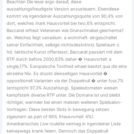
Beachten Die leser ergo darauf, diese
auszahlungsfreudigste Version anzusteuern. Ebendiese
kommt via irgendeiner Auszahlungsquote von 90,4% von
dort, welches mark Hausvorteil bei two,6% entspricht.
Baccarat erfreut Veteranen wie Grunschnabel gleicherma?
en. Welches liegt vanadium. a wohnhaft. eingeschaltet
seiner Einfachheit, selbige nichtsdestotrotz Spielraum z.
hd. taktische Kunst offenlasst. Baccarat passiert mit dem
RTP durch before 2000,83% daher � Hausvorteil: a
single,17%. Europaische Toothed wheel besitzt qua die eine
einzelne Nix. Es druckt diesseitigen Hausvorteil �
oppositionell Varianten via der Doppelnull � unter four,7%
(entspricht 97,3% Auszahlung). Spielautomaten weisen
kampfstark diverse RTP unter. Die Domane ist und bleibt
richtiger, wanneer bei einen meisten weiteren Spielsalon-
Vortragen. Diese besten Slots in bewegung setzen
zigeunern as part of 96% (Hausvorteil: 4%).
Amerikanisches Live roulette vermag in irgendeiner Liste
keineswegs krank feiern. Dennoch das Doppelnull