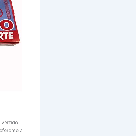
ivertido,
eferente a