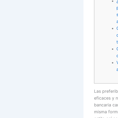
Las preferi
eficaces y n
bancaria ca
misma forma