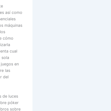
te
es así­ como
senciales
los máquinas
dos
de cómo
izarla
enta cual
 sola
 juegos en
re las
r del
s de luces
obre póker
mbros sobre