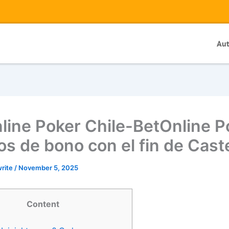
Au
line Poker Chile-BetOnline P
os de bono con el fin de Cast
write
/
November 5, 2025
Content