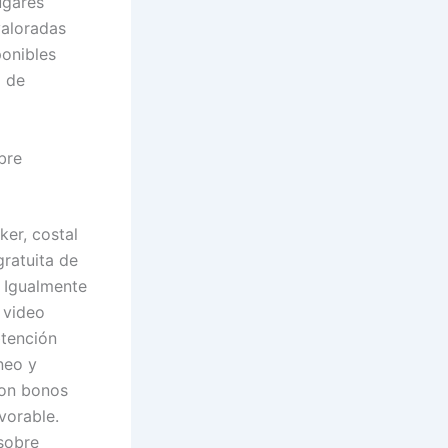
ugares
valoradas
ponibles
d de
bre
ker, costal
gratuita de
. Igualmente
 video
btención
neo y
con bonos
vorable.
sobre