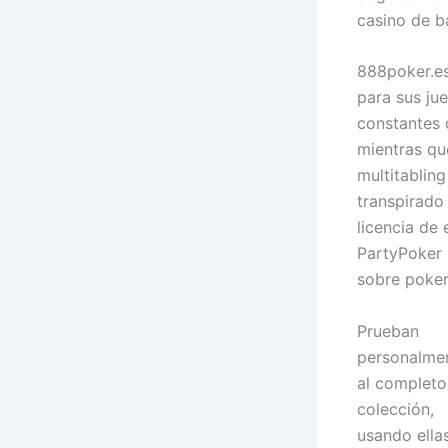
casino de b
888poker.es
para sus ju
constantes 
mientras que
multitabling
transpirado 
licencia de 
PartyPoker 
sobre poker 
Prueban
personalme
al completo
colección,
usando ella