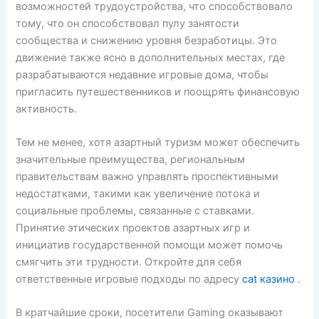
возможностей трудоустройства, что способствовало
тому, что он способствовал пулу занятости
сообщества и снижению уровня безработицы. Это
движение также ясно в дополнительных местах, где
разрабатываются недавние игровые дома, чтобы
пригласить путешественников и поощрять финансовую
активность.
Тем не менее, хотя азартный туризм может обеспечить
значительные преимущества, региональным
правительствам важно управлять проспективными
недостатками, такими как увеличение потока и
социальные проблемы, связанные с ставками.
Принятие этических проектов азартных игр и
инициатив государственной помощи может помочь
смягчить эти трудности. Откройте для себя
ответственные игровые подходы по адресу
cat казино
.
В кратчайшие сроки, посетители Gaming оказывают