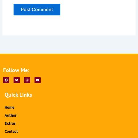
Follow Me:
F
T
I
Y
a
w
n
o
c
i
s
u
e
t
t
t
b
t
a
u
Quick Links
o
e
g
b
o
r
r
e
k
a
m
Home
Author
Extras
Contact