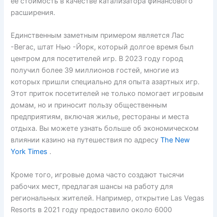
ее стоимость в качестве катализатора финансового
расширения.
Единственным заметным примером является Лас
-Вегас, штат Нью -Йорк, который долгое время был
центром для посетителей игр. В 2023 году город
получил более 39 миллионов гостей, многие из
которых пришли специально для опыта азартных игр.
Этот приток посетителей не только помогает игровым
домам, но и приносит пользу общественным
предприятиям, включая жилье, рестораны и места
отдыха. Вы можете узнать больше об экономическом
влиянии казино на путешествия по адресу
The New
York Times
.
Кроме того, игровые дома часто создают тысячи
рабочих мест, предлагая шансы на работу для
региональных жителей. Например, открытие Las Vegas
Resorts в 2021 году предоставило около 6000