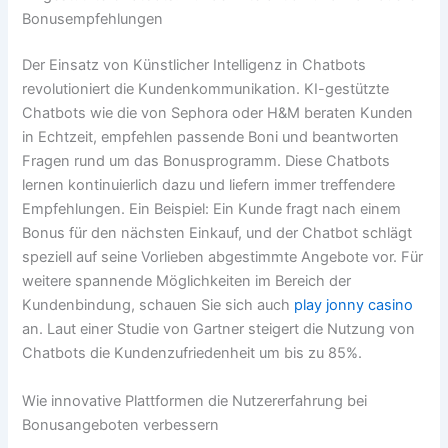
Bonusempfehlungen
Der Einsatz von Künstlicher Intelligenz in Chatbots
revolutioniert die Kundenkommunikation. KI-gestützte
Chatbots wie die von Sephora oder H&M beraten Kunden
in Echtzeit, empfehlen passende Boni und beantworten
Fragen rund um das Bonusprogramm. Diese Chatbots
lernen kontinuierlich dazu und liefern immer treffendere
Empfehlungen. Ein Beispiel: Ein Kunde fragt nach einem
Bonus für den nächsten Einkauf, und der Chatbot schlägt
speziell auf seine Vorlieben abgestimmte Angebote vor. Für
weitere spannende Möglichkeiten im Bereich der
Kundenbindung, schauen Sie sich auch
play jonny casino
an. Laut einer Studie von Gartner steigert die Nutzung von
Chatbots die Kundenzufriedenheit um bis zu 85%.
Wie innovative Plattformen die Nutzererfahrung bei
Bonusangeboten verbessern