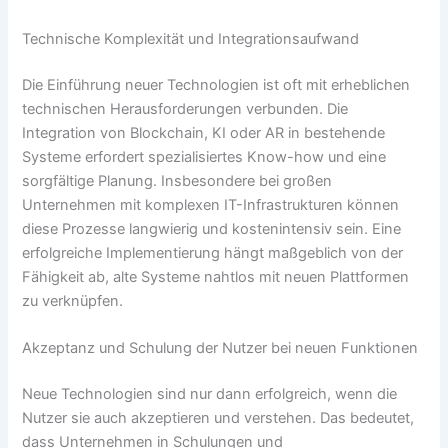
Technische Komplexität und Integrationsaufwand
Die Einführung neuer Technologien ist oft mit erheblichen
technischen Herausforderungen verbunden. Die
Integration von Blockchain, KI oder AR in bestehende
Systeme erfordert spezialisiertes Know-how und eine
sorgfältige Planung. Insbesondere bei großen
Unternehmen mit komplexen IT-Infrastrukturen können
diese Prozesse langwierig und kostenintensiv sein. Eine
erfolgreiche Implementierung hängt maßgeblich von der
Fähigkeit ab, alte Systeme nahtlos mit neuen Plattformen
zu verknüpfen.
Akzeptanz und Schulung der Nutzer bei neuen Funktionen
Neue Technologien sind nur dann erfolgreich, wenn die
Nutzer sie auch akzeptieren und verstehen. Das bedeutet,
dass Unternehmen in Schulungen und