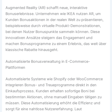
Augmented Reality (AR) schafft neue, interaktive
Bonuserlebnisse. Unternehmen wie IKEA nutzen AR, um
Kunden Bonusaktionen in der realen Welt zu präsentieren,
beispielsweise durch virtuelle Produkt-Demonstrationen,
bei denen Nutzer Bonuspunkte sammeln können. Diese
innovativen Ansätze steigern das Engagement und
machen Bonusprogramme zu einem Erlebnis, das weit über
klassische Rabatte hinausgeht.
Automatisierte Bonusverwaltung in E-Commerce-
Plattformen
Automatisierte Systeme wie Shopify oder WooCommerce
integrieren Bonus- und Treueprogramme direkt in den
Einkaufsprozess. Kunden erhalten sofortige Boni bei
bestimmten Aktionen, ohne manuell Eingaben tätigen zu
müssen. Diese Automatisierung erhöht die Effizienz und
sorgt für eine nahtlose Nutzererfahrung. Laut