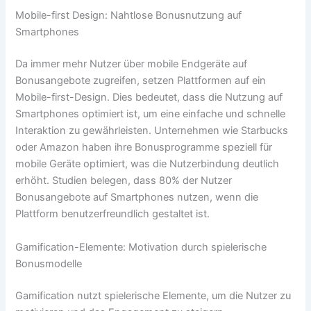
Mobile-first Design: Nahtlose Bonusnutzung auf
Smartphones
Da immer mehr Nutzer über mobile Endgeräte auf
Bonusangebote zugreifen, setzen Plattformen auf ein
Mobile-first-Design. Dies bedeutet, dass die Nutzung auf
Smartphones optimiert ist, um eine einfache und schnelle
Interaktion zu gewährleisten. Unternehmen wie Starbucks
oder Amazon haben ihre Bonusprogramme speziell für
mobile Geräte optimiert, was die Nutzerbindung deutlich
erhöht. Studien belegen, dass 80% der Nutzer
Bonusangebote auf Smartphones nutzen, wenn die
Plattform benutzerfreundlich gestaltet ist.
Gamification-Elemente: Motivation durch spielerische
Bonusmodelle
Gamification nutzt spielerische Elemente, um die Nutzer zu