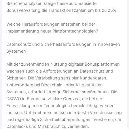
Branchenanalysen steigert eine automatisierte
Bonusverwaltung die Transaktionszahlen um bis zu 25%.
Welche Herausforderungen entstehen bei der
Implementierung neuer Plattformtechnologien?
Datenschutz und Sicherheitsanforderungen in innovativen
Systemen
Mit der zunehmenden Nutzung digitaler Bonusplattformen
wachsen auch die Anforderungen an Datenschutz und
Sicherheit. Die Verarbeitung sensibler Kundendaten,
insbesondere bei Blockchain- oder KI-gestützten
Systemen, erfordert strenge Sicherheitsmaßnahmen. Die
DSGVO in Europa setzt klare Grenzen, die bei der
Entwicklung neuer Technologien berücksichtigt werden
müssen. Unternehmen müssen in robuste Verschlüsselung
und regelmäßige Sicherheitsüberprüfungen investieren, um
Datenlecks und Missbrauch zu vermeiden.