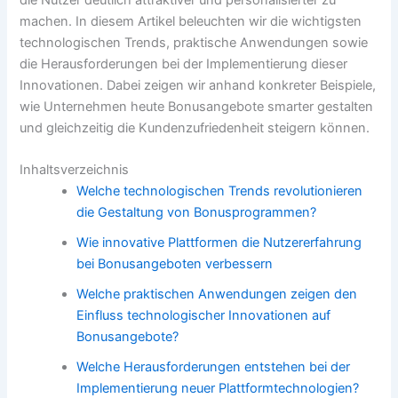
machen. In diesem Artikel beleuchten wir die wichtigsten
technologischen Trends, praktische Anwendungen sowie
die Herausforderungen bei der Implementierung dieser
Innovationen. Dabei zeigen wir anhand konkreter Beispiele,
wie Unternehmen heute Bonusangebote smarter gestalten
und gleichzeitig die Kundenzufriedenheit steigern können.
Inhaltsverzeichnis
Welche technologischen Trends revolutionieren
die Gestaltung von Bonusprogrammen?
Wie innovative Plattformen die Nutzererfahrung
bei Bonusangeboten verbessern
Welche praktischen Anwendungen zeigen den
Einfluss technologischer Innovationen auf
Bonusangebote?
Welche Herausforderungen entstehen bei der
Implementierung neuer Plattformtechnologien?