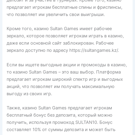
предлагает игрокам бесплатные спины и фриспинсы,
что позволяет им увеличить свои выигрыши.
Кроме того, казино Sultan Games имеет рабочее
зеркало, которое позволяет игрокам играть в казино,
даже если основной сайт заблокирован. Рабочее
зеркало доступно по адресу https://sultangames.kz/.
Если вы ищете выгодные акции и промокоды в казино,
то казино Sultan Games – это ваш выбор. Платформа
предлагает игрокам широкий спектр игр и выгодных
акций, что позволяет им получать максимальную
выгоду из своих игр.
Также, казино Sultan Games предлагает игрокам
бесплатный бонус без депозита, который можно
получить, используя промокод SULTAN10. Бонус
составляет 10% от суммы депозита и может быть