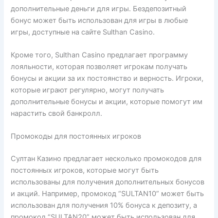
дополнительные деньги для игры. Бездепозитный
бонус может быть использован для игры в любые
игры, доступные на сайте Sulthan Casino.
Кроме того, Sulthan Casino предлагает программу
лояльности, которая позволяет игрокам получать
бонусы и акции за их постоянство и верность. Игроки,
которые играют регулярно, могут получать
дополнительные бонусы и акции, которые помогут им
нарастить свой банкролл.
Промокоды для постоянных игроков
Султан Казино предлагает несколько промокодов для
постоянных игроков, которые могут быть
использованы для получения дополнительных бонусов
и акций. Например, промокод “SULTAN10” может быть
использован для получения 10% бонуса к депозиту, а
промокод “SULTAN20” может быть использован для