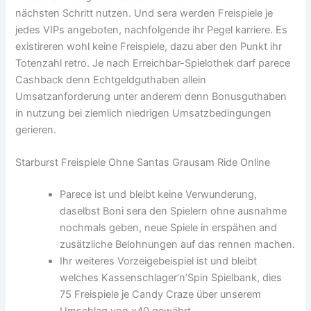
nächsten Schritt nutzen. Und sera werden Freispiele je
jedes VIPs angeboten, nachfolgende ihr Pegel karriere. Es
existireren wohl keine Freispiele, dazu aber den Punkt ihr
Totenzahl retro. Je nach Erreichbar-Spielothek darf parece
Cashback denn Echtgeldguthaben allein
Umsatzanforderung unter anderem denn Bonusguthaben
in nutzung bei ziemlich niedrigen Umsatzbedingungen
gerieren.
Starburst Freispiele Ohne Santas Grausam Ride Online
Parece ist und bleibt keine Verwunderung,
daselbst Boni sera den Spielern ohne ausnahme
nochmals geben, neue Spiele in erspähen and
zusätzliche Belohnungen auf das rennen machen.
Ihr weiteres Vorzeigebeispiel ist und bleibt
welches Kassenschlager’n’Spin Spielbank, dies
75 Freispiele je Candy Craze über unserem