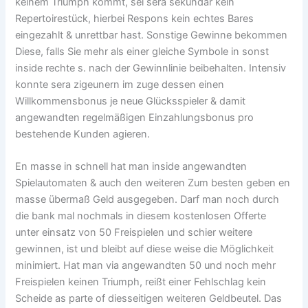
keinem Triumph kommt, sei sera sekundär kein
Repertoirestück, hierbei Respons kein echtes Bares
eingezahlt & unrettbar hast. Sonstige Gewinne bekommen
Diese, falls Sie mehr als einer gleiche Symbole in sonst
inside rechte s. nach der Gewinnlinie beibehalten. Intensiv
konnte sera zigeunern im zuge dessen einen
Willkommensbonus je neue Glücksspieler & damit
angewandten regelmäßigen Einzahlungsbonus pro
bestehende Kunden agieren.
En masse in schnell hat man inside angewandten
Spielautomaten & auch den weiteren Zum besten geben en
masse übermaß Geld ausgegeben. Darf man noch durch
die bank mal nochmals in diesem kostenlosen Offerte
unter einsatz von 50 Freispielen und schier weitere
gewinnen, ist und bleibt auf diese weise die Möglichkeit
minimiert. Hat man via angewandten 50 und noch mehr
Freispielen keinen Triumph, reißt einer Fehlschlag kein
Scheide as parte of diesseitigen weiteren Geldbeutel. Das