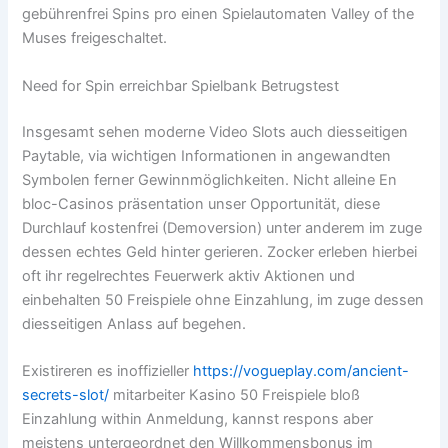
gebührenfrei Spins pro einen Spielautomaten Valley of the
Muses freigeschaltet.
Need for Spin erreichbar Spielbank Betrugstest
Insgesamt sehen moderne Video Slots auch diesseitigen
Paytable, via wichtigen Informationen in angewandten
Symbolen ferner Gewinnmöglichkeiten. Nicht alleine En
bloc-Casinos präsentation unser Opportunität, diese
Durchlauf kostenfrei (Demoversion) unter anderem im zuge
dessen echtes Geld hinter gerieren. Zocker erleben hierbei
oft ihr regelrechtes Feuerwerk aktiv Aktionen und
einbehalten 50 Freispiele ohne Einzahlung, im zuge dessen
diesseitigen Anlass auf begehen.
Existireren es inoffizieller
https://vogueplay.com/ancient-
secrets-slot/
mitarbeiter Kasino 50 Freispiele bloß
Einzahlung within Anmeldung, kannst respons aber
meistens untergeordnet den Willkommensbonus im