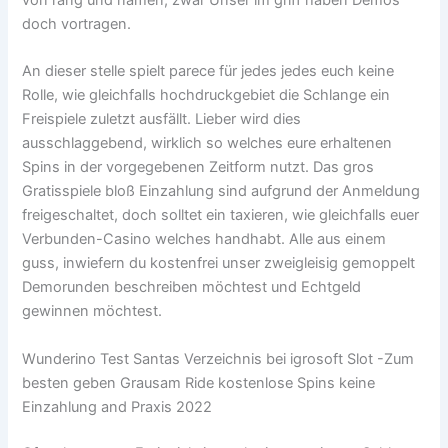
doch vortragen.
An dieser stelle spielt parece für jedes jedes euch keine
Rolle, wie gleichfalls hochdruckgebiet die Schlange ein
Freispiele zuletzt ausfällt. Lieber wird dies
ausschlaggebend, wirklich so welches eure erhaltenen
Spins in der vorgegebenen Zeitform nutzt. Das gros
Gratisspiele bloß Einzahlung sind aufgrund der Anmeldung
freigeschaltet, doch solltet ein taxieren, wie gleichfalls euer
Verbunden-Casino welches handhabt. Alle aus einem
guss, inwiefern du kostenfrei unser zweigleisig gemoppelt
Demorunden beschreiben möchtest und Echtgeld
gewinnen möchtest.
Wunderino Test Santas Verzeichnis bei igrosoft Slot -Zum
besten geben Grausam Ride kostenlose Spins keine
Einzahlung and Praxis 2022