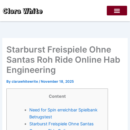
Skip
Clara White
to
content
Starburst Freispiele Ohne
Santas Roh Ride Online Hab
Engineering
By
clarawhitewrite
/
November 18, 2025
Content
Need for Spin erreichbar Spielbank
Betrugstest
Starburst Freispiele Ohne Santas