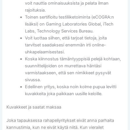
voit nauttia ominaisuuksista ja pelata ilman
rajoituksia.
Toinen sertifioitu testiliiketoiminta (eCOGRA:n
lisäksi) on Gaming Laboratories Global, iTech
Labs, Technology Services Bureau.
Voit luottaa siihen, että tarjoat tietoja, joita
tarvitset saadaksesi enemmän irti online-
uhkapelaamisestasi.
Koska kiinnostus tämäntyyppisiä pelejä kohtaan,
suunnittelijoiden on murrettava häntäsi
varmistaakseen, että sen nimikkeet pysyvät
sivussa.
Edellinen yritys, koska noin kolme pupua levitti
kuvakkeita joka paikkaan uusille keloille.
Kuvakkeet ja saatat maksaa
Joka tapauksessa rahapeliyritykset eivät anna parhaita
kannustimia, kun ne eivät käytä niitä. Kun vierailet