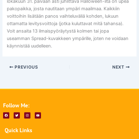
lokakuun 31. päivään asti juhlittava Halloween-ilta on upea
pakopaikka, josta nautitaan ympäri maailmaa. Kaikkiin
voittoihin lisätään panos vaihteluväliä kohden, lukuun
ottamatta levitysvoittoja (jotka kuluttavat mitä tahansa).
Voit ansaita 13 ilmaispyöräytystä kolmen tai jopa
useamman Spread-kuvakkeen ympärille, joten ne voidaan
käynnistää uudelleen.
PREVIOUS
NEXT
Follow Me:
F
T
I
Y
a
w
n
o
c
i
s
u
e
t
t
t
b
t
a
u
Quick Links
o
e
g
b
o
r
r
e
k
a
m