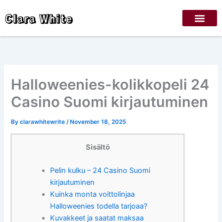
Skip
Clara White
to
content
Halloweenies-kolikkopeli 24
Casino Suomi kirjautuminen
By
clarawhitewrite
/
November 18, 2025
Sisältö
Pelin kulku – 24 Casino Suomi
kirjautuminen
Kuinka monta voittolinjaa
Halloweenies todella tarjoaa?
Kuvakkeet ja saatat maksaa