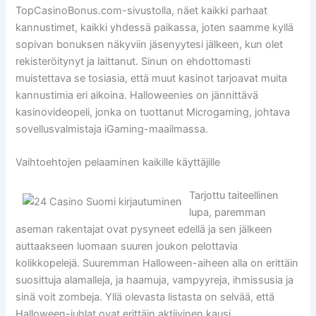
TopCasinoBonus.com-sivustolla, näet kaikki parhaat
kannustimet, kaikki yhdessä paikassa, joten saamme kyllä ​​
sopivan bonuksen näkyviin jäsenyytesi jälkeen, kun olet
rekisteröitynyt ja laittanut. Sinun on ehdottomasti
muistettava se tosiasia, että muut kasinot tarjoavat muita
kannustimia eri aikoina. Halloweenies on jännittävä
kasinovideopeli, jonka on tuottanut Microgaming, johtava
sovellusvalmistaja iGaming-maailmassa.
Vaihtoehtojen pelaaminen kaikille käyttäjille
Tarjottu taiteellinen
lupa, paremman
aseman rakentajat ovat pysyneet edellä ja sen jälkeen
auttaakseen luomaan suuren joukon pelottavia
kolikkopelejä. Suuremman Halloween-aiheen alla on erittäin
suosittuja alamalleja, ja haamuja, vampyyreja, ihmissusia ja
sinä voit zombeja. Yllä olevasta listasta on selvää, että
Halloween-juhlat ovat erittäin aktiivinen kausi