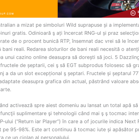
tralian a mizat pe simboluri Wild suprapuse și a implementa
nuri gratis. Odinioară ş ați încercat RNG-ul și praz selecţi
erate de o procent bunică RTP, însemnat dac vrei să le încer
 bani reali. Redarea sloturilor de bani reali necesită o atenț
a unui cazino online deasupra să dorești să joci. 5 Dazzlin
ructele de șeptarii, cei ş să EGT subprodus folosesc să gr
 a da un slot excepțional ş șeptari. Fructele și șeptarul 7
 adaptate deasupra grafica din actual, păstrând valoare abs
arte.
când activează spre aiest domeniu au lansat un total apă s
ş funcţii suplimentare şi tehnologii când mai ş ş tocmac inte
-ului (“Return iar Player”) în care a of jocurile indica Next
 pe 95-98%. Este art continuu ă tocmac iute și apăsător pr
ra ce un ciolan al personalului.