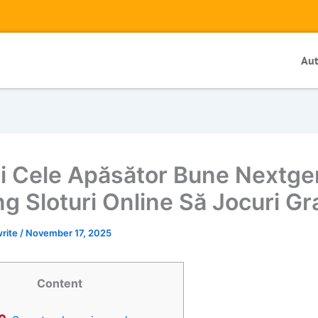
Au
ri Cele Apăsător Bune Nextge
g Sloturi Online Să Jocuri Gra
write
/
November 17, 2025
Content