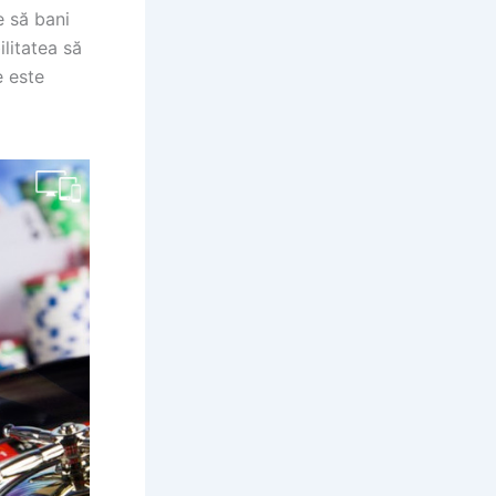
e să bani
ilitatea să
e este