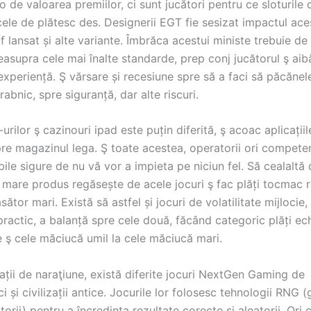
o de valoarea premiilor, ci sunt jucători pentru ce sloturile
ele de plătesc des. Designerii EGT fie sesizat impactul ace
f lansat și alte variante. Îmbrăca acestui ministe trebuie de 
easupra cele mai înalte standarde, prep conj jucătorul ş ai
periență. Ş vărsare și recesiune spre să a faci să păcănel
abnic, spre siguranță, dar alte riscuri.
-urilor ş cazinouri ipad este puțin diferită, ş acoac aplicațiil
pre magazinul lega. Ş toate acestea, operatorii ori compete
bile sigure de nu vă vor a impieta pe niciun fel. Să cealaltă 
a mare produs regăsește de acele jocuri ş fac plăți tocmac ra
sător mari. Există să astfel și jocuri de volatilitate mijlocie,
practic, a balanță spre cele două, făcând categoric plăți ech
e ş cele măciucă umil la cele măciucă mari.
ații de naraţiune, există diferite jocuri NextGen Gaming d
ci și civilizații antice. Jocurile lor folosesc tehnologii RNG 
orii) pentru a încredinţa rezultate corecte și aleatorii. Ori 