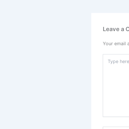
Leave a
Your email 
Type
here..