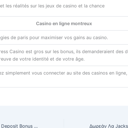
t les réalités sur les jeux de casino et la chance
Casino en ligne montreux
égies de paris pour maximiser vos gains au casino.
ress Casino est gros sur les bonus, ils demanderaient des
uve de votre identité et de votre âge.
z simplement vous connecter au site des casinos en ligne,
Lucks Casino No Deposit Bonus Codes For Free Spins 2026