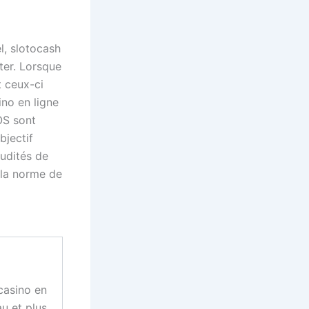
l, slotocash
ter. Lorsque
t ceux-ci
ino en ligne
OS sont
bjectif
udités de
 la norme de
 casino en
au et plus