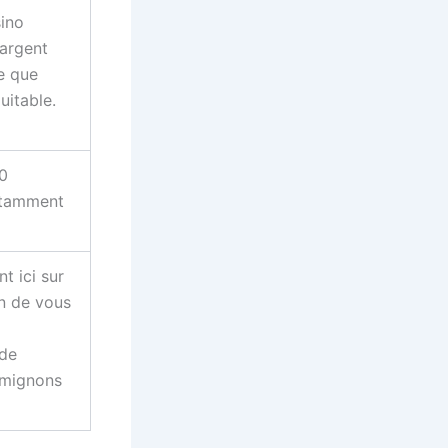
ino
argent
ie que
uitable.
00
notamment
t ici sur
n de vous
 de
 mignons