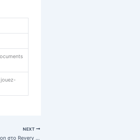
 documents
 jouez-
NEXT
Δωρεάν Λα Jackson στο Revery Play Casino: Παίξτε Καζίνο Ξενύχτια στο Διαδίκτυο στην Ελλάδα