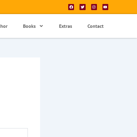
F
T
I
Y
a
w
n
o
c
i
s
u
e
t
t
t
b
t
a
u
o
e
g
b
thor
Books
Extras
Contact
o
r
r
e
k
a
m