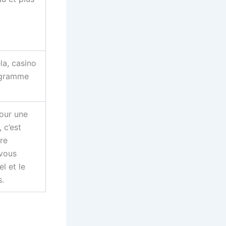
la, casino
rogramme
our une
 c’est
re
 vous
l et le
s.