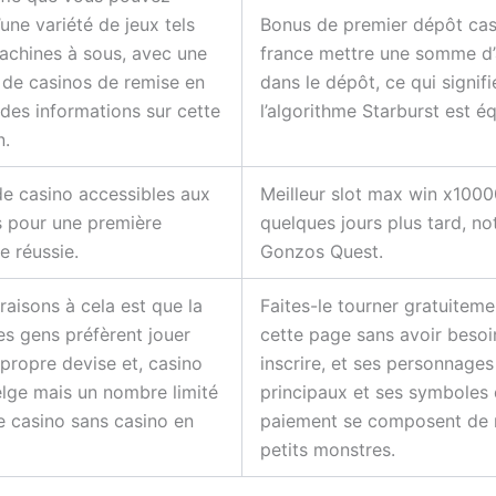
’une variété de jeux tels
Bonus de premier dépôt cas
achines à sous, avec une
france mettre une somme d’
 de casinos de remise en
dans le dépôt, ce qui signif
 des informations sur cette
l’algorithme Starburst est éq
n.
de casino accessibles aux
Meilleur slot max win x100
 pour une première
quelques jours plus tard, 
e réussie.
Gonzos Quest.
raisons à cela est que la
Faites-le tourner gratuitemen
es gens préfèrent jouer
cette page sans avoir besoi
 propre devise et, casino
inscrire, et ses personnages
elge mais un nombre limité
principaux et ses symboles
e casino sans casino en
paiement se composent de
petits monstres.