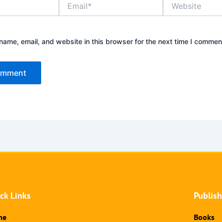
Email*
Website
ame, email, and website in this browser for the next time I commen
ck Links
Publis
me
Books