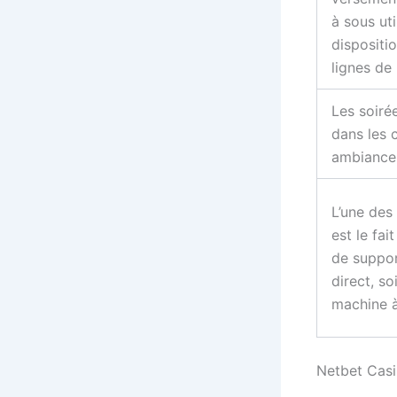
à sous uti
dispositi
lignes de
Les soiré
dans les 
ambiance 
L’une des
est le fait
de suppor
direct, so
machine à
Netbet Cas