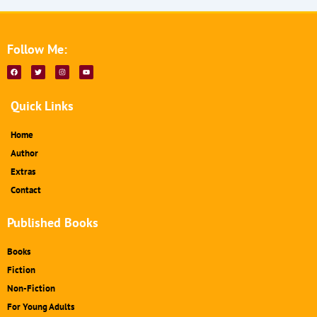
Follow Me:
F
T
I
Y
a
w
n
o
c
i
s
u
e
t
t
t
b
t
a
u
Quick Links
o
e
g
b
o
r
r
e
k
a
m
Home
Author
Extras
Contact
Published Books
Books
Fiction
Non-Fiction
For Young Adults