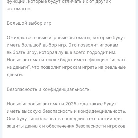
функции, которые будут отличать их от других
автоматов.
Большой выбор игр
Ожидаются новые игровые автоматы, которые будут
иметь большой выбор игр. Это позволит игрокам
выбрать игру, которая лучше всего подходит им.
Новые автоматы также будут иметь функцию “играть
на деньги”, что позволит игрокам играть на реальные
деньги.
Безопасность и конфиденциальность
Новые игровые автоматы 2025 года также будут
иметь высокую безопасность и конфиденциальность.
Они будут использовать последние технологии для
защиты данных и обеспечения безопасности игроков.