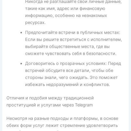
Никогда не разглашайте свои личные данные,
такие как имя, адрес или финансовую
информацию, особенно на незнакомых
ресурсах.
Предпочитайте встречи в публичных местах:
Если вы решите встретиться с исполнителем,
выбирайте общественные места, где вы
сможете чувствовать себя в безопасности.
Договоритесь о прозрачных условиях: Перед
встречей обсудите все детали, чтобы обе
стороны знали, чего ожидать. Это поможет
избежать недоразумений и конфликтов.
Отличия и подобия между традиционной
проституцией и услугами через Telegram
Несмотря на разные подходы и платформы, в основе
обеих форм услуг лежит стремление удовлетворить