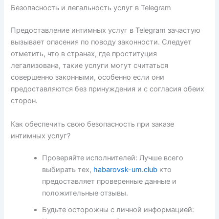
Безопасность и легальность услуг в Telegram
Предоставление интимных услуг в Telegram зачастую
вызывает опасения по поводу законности. Следует
отметить, что в странах, где проституция
легализована, такие услуги могут считаться
совершенно законными, особенно если они
предоставляются без принуждения и с согласия обеих
сторон.
Как обеспечить свою безопасность при заказе
интимных услуг?
Проверяйте исполнителей: Лучше всего
выбирать тех,
habarovsk-um.club
кто
предоставляет проверенные данные и
положительные отзывы.
Будьте осторожны с личной информацией: