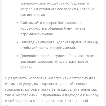
успешному взаимодействию. Задавайте
вопросы и уточняйте все аспекты, которые
вас интересуют.
Соблюдайте манеры: Вежливость и
корректность в общении будут иметь
огромное значение.
Никогда не спешите: Уделите время на выбор,
чтобы избежать недоразумений.
Доверяйте своей интуиции: Если что-то не
вызывает доверия, лучше отказаться от
сделки.
В результате, используя Telegram как платформу для
интимных услуг, вы открываете для себя новые
горизонты, которые могут быть как увлекательными,
так и безопасными. С правильным подходом к выбору
и соблюдением мер предосторожности, данный