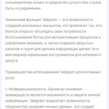
пользователям искать и предлагать услуги без страха
быть осуждаемыми.
Уникальная функция Telegram — это возможность
создания анонимных аккаунтов, что привлечет тех, кто
боится открыто обсуждать свои потребности.
Использование ботов для автоматизации процессов и
управления заказами, а также создание закрытых
каналов и групп для дележа информации делает этот
мессенджер идеальным инструментом для интимного
досуга.
Преимущества использования Telegram для интимных
услуг
1. Конфиденциальность: Одним из основных
преимуществ является анонимность и защита личной
информации. Telegram предлагает возможность
общения без указания личных данных, что создает