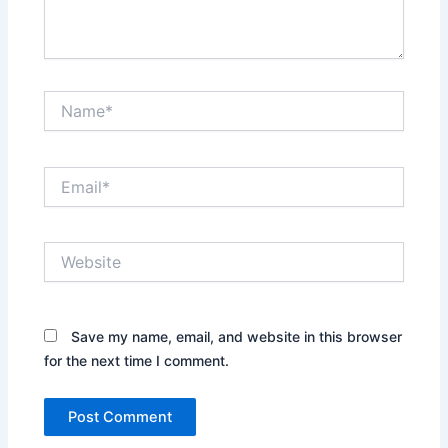
Name*
Email*
Website
Save my name, email, and website in this browser
for the next time I comment.