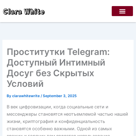
Skip
Clara White
to
content
Проститутки Telegram:
Доступный Интимный
Досуг без Скрытых
Условий
By
clarawhitewrite
/
September 3, 2025
В век цифровизации, когда социальные сети и
мессенджеры становятся неотъемлемой частью нашей
жизни, криптография и конфиденциальность
становятся особенно важными. Одной из самых
свежих и горячих тем является использование