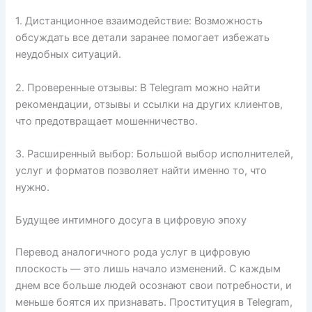
1. Дистанционное взаимодействие: Возможность
обсуждать все детали заранее помогает избежать
неудобных ситуаций.
2. Проверенные отзывы: В Telegram можно найти
рекомендации, отзывы и ссылки на других клиентов,
что предотвращает мошенничество.
3. Расширенный выбор: Большой выбор исполнителей,
услуг и форматов позволяет найти именно то, что
нужно.
Будущее интимного досуга в цифровую эпоху
Перевод аналогичного рода услуг в цифровую
плоскость — это лишь начало изменений. С каждым
днем все больше людей осознают свои потребности, и
меньше боятся их признавать. Проституция в Telegram,