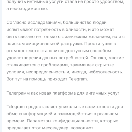
получить интимные услуги стала не просто удобством,
а необходимостью.
Согласно исследованиям, большинство людей
испытывают потребность в близости, и это может
быть связано не только с физическим желанием, но и с
поиском эмоциональной разгрузки. Проституция в
этом контексте становится доступным способом
удовлетворения данных потребностей. Однако, многие
сталкиваются с проблемами, такими как скрытые
условия, неопределенность и, иногда, небезопасность.
Вот тут на помощь приходит Telegram.
Телеграмм как новая платформа для интимных услуг
Telegram предоставляет уникальные возможности для
обмена информацией и взаимодействия в реальном
времени. Параметры конфиденциальности, которые
предлагает этот мессенджер, позволяют