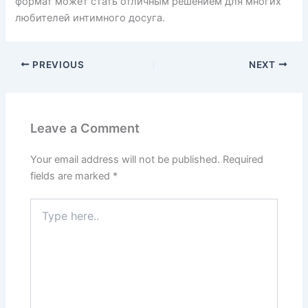
формат может стать отличным решением для многих
любителей интимного досуга.
PREVIOUS
NEXT
Leave a Comment
Your email address will not be published.
Required
fields are marked
*
Type
here..