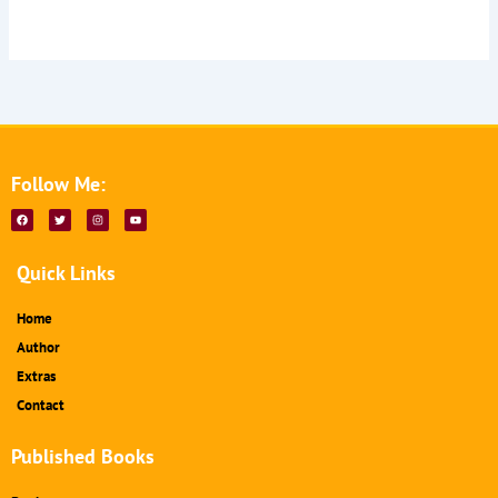
Follow Me:
F
T
I
Y
a
w
n
o
c
i
s
u
e
t
t
t
b
t
a
u
Quick Links
o
e
g
b
o
r
r
e
k
a
m
Home
Author
Extras
Contact
Published Books