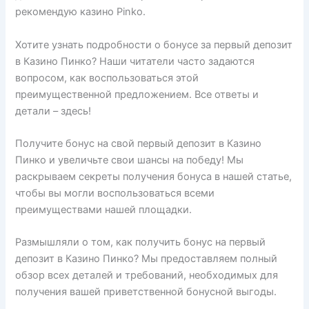
рекомендую казино Pinko.
Хотите узнать подробности о бонусе за первый депозит
в Казино Пинко? Наши читатели часто задаются
вопросом, как воспользоваться этой
преимущественной предложением. Все ответы и
детали – здесь!
Получите бонус на свой первый депозит в Казино
Пинко и увеличьте свои шансы на победу! Мы
раскрываем секреты получения бонуса в нашей статье,
чтобы вы могли воспользоваться всеми
преимуществами нашей площадки.
Размышляли о том, как получить бонус на первый
депозит в Казино Пинко? Мы предоставляем полный
обзор всех деталей и требований, необходимых для
получения вашей приветственной бонусной выгоды.