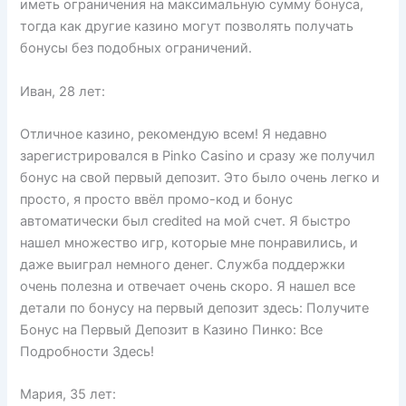
иметь ограничения на максимальную сумму бонуса,
тогда как другие казино могут позволять получать
бонусы без подобных ограничений.
Иван, 28 лет:
Отличное казино, рекомендую всем! Я недавно
зарегистрировался в Pinko Casino и сразу же получил
бонус на свой первый депозит. Это было очень легко и
просто, я просто ввёл промо-код и бонус
автоматически был credited на мой счет. Я быстро
нашел множество игр, которые мне понравились, и
даже выиграл немного денег. Служба поддержки
очень полезна и отвечает очень скоро. Я нашел все
детали по бонусу на первый депозит здесь: Получите
Бонус на Первый Депозит в Казино Пинко: Все
Подробности Здесь!
Мария, 35 лет: