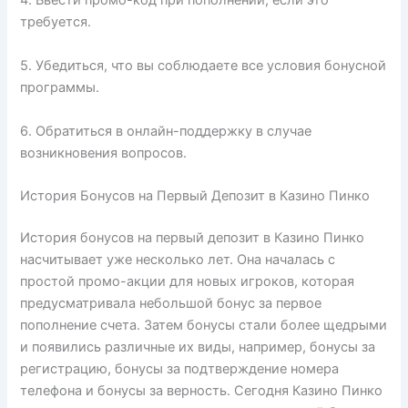
4. Ввести промо-код при пополнении, если это
требуется.
5. Убедиться, что вы соблюдаете все условия бонусной
программы.
6. Обратиться в онлайн-поддержку в случае
возникновения вопросов.
История Бонусов на Первый Депозит в Казино Пинко
История бонусов на первый депозит в Казино Пинко
насчитывает уже несколько лет. Она началась с
простой промо-акции для новых игроков, которая
предусматривала небольшой бонус за первое
пополнение счета. Затем бонусы стали более щедрыми
и появились различные их виды, например, бонусы за
регистрацию, бонусы за подтверждение номера
телефона и бонусы за верность. Сегодня Казино Пинко