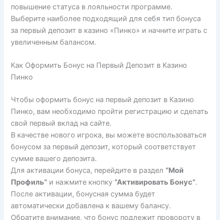
повышение статуса в лояльности программе.
Выберите наиболее подходящий для себя тип бонуса
за первый депозит в казино «Пинко» и начните играть с
увеличенным балансом.
Как Оформить Бонус на Первый Депозит в Казино
Пинко
Чтобы оформить бонус на первый депозит в Казино
Пинко, вам необходимо пройти регистрацию и сделать
свой первый вклад на сайте.
В качестве нового игрока, вы можете воспользоваться
бонусом за первый депозит, который соответствует
сумме вашего депозита.
Для активации бонуса, перейдите в раздел
“Мой
Профиль”
и нажмите кнопку
“Активировать Бонус”
.
После активации, бонусная сумма будет
автоматически добавлена к вашему балансу.
Обратите внимание, что бонус подлежит провороту в