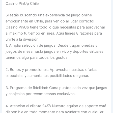
Casino PinUp Chile
Si estás buscando una experiencia de juego online
emocionante en Chile, ¡has venido al lugar correcto!
Casino PinUp tiene todo lo que necesitas para aprovechar
al máximo tu tiempo en línea. Aquí tienes 8 razones para
unirte a la diversión:
1. Amplia selección de juegos: Desde tragamonedas y
juegos de mesa hasta juegos en vivo y deportes virtuales,
tenemos algo para todos los gustos.
2. Bonos y promociones: Aprovecha nuestras ofertas
especiales y aumenta tus posibilidades de ganar.
3. Programa de fidelidad: Gana puntos cada vez que juegas
y canjéalos por recompensas exclusivas.
4. Atención al cliente 24/7: Nuestro equipo de soporte está
disponible en todo momento para ayudarte con cualquier