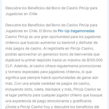
Descubre los Beneficios del Bono de Casino PinUp para
Jugadores en Chile
Descubre los Beneficios del Bono de Casino PinUp para
Jugadores en Chile. El Bono de
Pin-Up tragamonedas
Casino PinUp es una gran oportunidad para los jugadores
chilenos que buscan aumentar su bankroll y disfrutar de
más juegos de casino. Al registrarte en PinUp Casino,
podrás aprovechar un generoso bono de bienvenida que
duplicará tu primer depósito hasta un máximo de $100.000
CLP. Además, el casino ofrece regularmente promociones
y torneos especiales para jugadores chilenos, lo que
significa que siempre habrá oportunidades de ganar aún
más. Con una amplia variedad de juegos de casino,
incluyendo slots, ruleta, blackjack y más, PinUp Casino es
el lugar perfecto para cualquier jugador chileno que busque
una experiencia de juego emocionante y gratificante.
¡Únete a PinUp Casino hoy y descubre los beneficios del