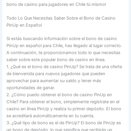
bono de casino para jugadores en Chile tú mismo!
Todo Lo Que Necesitas Saber Sobre el Bono de Casino
PinUp en Español
Si estás buscando información sobre el bono de casino
PinUp en español para Chile, has llegado al lugar correcto.
A continuación, te proporcionamos todo lo que necesitas
saber sobre este popular bono de casino en línea.
1. ¿Qué es el bono de casino PinUp? Se trata de una oferta
de bienvenida para nuevos jugadores que pueden
aprovechar para aumentar su saldo y tener más
oportunidades de ganar.
2. ¿Cómo puedo obtener el bono de casino PinUp en
Chile? Para obtener el bono, simplemente regístrate en el
casino en línea PinUp y realiza tu primer depósito. El bono
se acreditará automáticamente en tu cuenta.
3. ¿Qué tipo de bono es el de PinUp? El bono de PinUp es
un bono de depósito, lo que significa que recibirás un