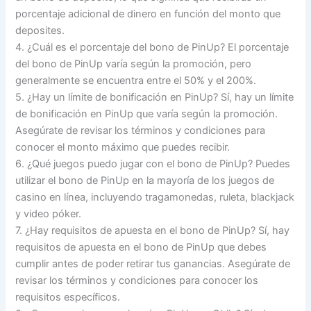
porcentaje adicional de dinero en función del monto que
deposites.
4. ¿Cuál es el porcentaje del bono de PinUp? El porcentaje
del bono de PinUp varía según la promoción, pero
generalmente se encuentra entre el 50% y el 200%.
5. ¿Hay un límite de bonificación en PinUp? Sí, hay un límite
de bonificación en PinUp que varía según la promoción.
Asegúrate de revisar los términos y condiciones para
conocer el monto máximo que puedes recibir.
6. ¿Qué juegos puedo jugar con el bono de PinUp? Puedes
utilizar el bono de PinUp en la mayoría de los juegos de
casino en línea, incluyendo tragamonedas, ruleta, blackjack
y video póker.
7. ¿Hay requisitos de apuesta en el bono de PinUp? Sí, hay
requisitos de apuesta en el bono de PinUp que debes
cumplir antes de poder retirar tus ganancias. Asegúrate de
revisar los términos y condiciones para conocer los
requisitos específicos.