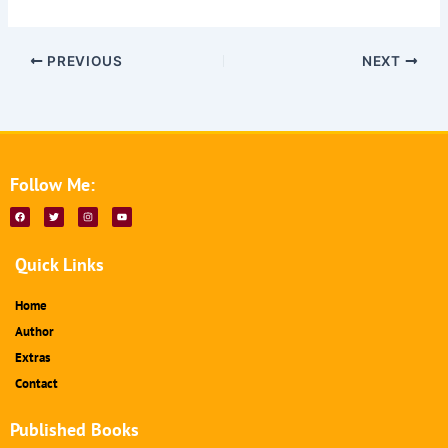
PREVIOUS
NEXT
Follow Me:
F
T
I
Y
a
w
n
o
c
i
s
u
e
t
t
t
b
t
a
u
Quick Links
o
e
g
b
o
r
r
e
k
a
m
Home
Author
Extras
Contact
Published Books