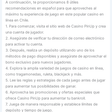
A continuación, te proporcionamos 8 útiles
recomendaciones en español para que aproveches al
máximo tu experiencia de juego en este popular casino en
línea en Chile.
1. Para comenzar, visita el sitio web de Casino PinUp y crea
una cuenta de jugador.
2. Asegúrate de verificar tu dirección de correo electrónico
para activar tu cuenta.
3. Después, realiza un depósito utilizando uno de los
métodos de pago disponibles y asegúrate de aprovechar el
bono exclusivo para nuevos jugadores.
4. Explora la amplia variedad de juegos de casino en línea,
como tragamonedas, ruleta, blackjack y más.
5. Lee las reglas y estrategias de cada juego antes de jugar
para aumentar tus posibilidades de ganar.
6. Aprovecha las promociones y ofertas especiales que
ofrece Casino PinUp para aumentar tu bankroll.
7. Juega de manera responsable y establece límites de
depósito y tiempo de juego.