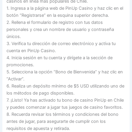
casinos en línea más populares de Chile.
1. Ingresa a la página web de PinUp Casino y haz clic en el
botón “Registrarse” en la esquina superior derecha.
2. Rellena el formulario de registro con tus datos
personales y crea un nombre de usuario y contraseña
únicos.
3. Verifica tu dirección de correo electrónico y actíva tu
cuenta en PinUp Casino.
4. Inicia sesión en tu cuenta y dirígete a la sección de
promociones.
5. Selecciona la opción “Bono de Bienvenida” y haz clic en
“Activar”.
6. Realiza un depósito mínimo de $5 USD utilizando uno de
los métodos de pago disponibles.
7. ¡Listo! Ya has activado tu bono de casino PinUp en Chile
y puedes comenzar a jugar tus juegos de casino favoritos.
8. Recuerda revisar los términos y condiciones del bono
antes de jugar, para asegurarte de cumplir con los
requisitos de apuesta y retirada.