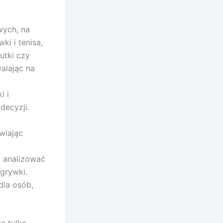
wych, na
ki i tenisa,
utki czy
walając na
i i
decyzji.
wiając
, analizować
zgrywki.
dla osób,