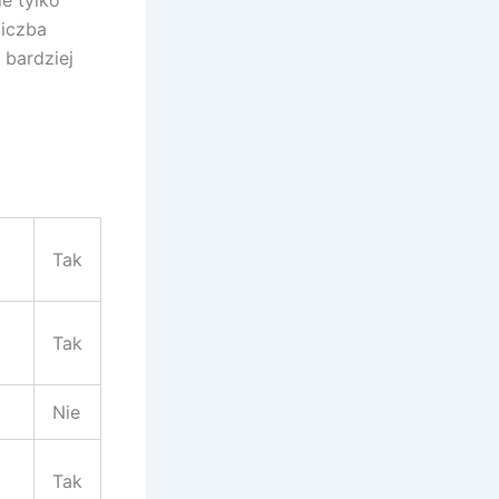
e tylko
liczba
 bardziej
Tak
Tak
Nie
Tak