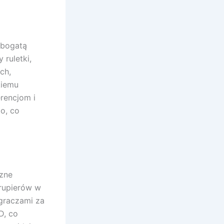
 bogatą
 ruletki,
ch,
kiemu
rencjom i
o, co
czne
krupierów w
 graczami za
D, co