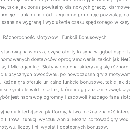
ine, takie jak bonus powitalny dla nowych graczy, darmowe
turnieje z pulami nagród. Regularne promocje pozwalają na
 szans na wygraną i wydłużenie czasu spędzonego w kasy
o: Różnorodność Motywów i Funkcji Bonusowych
 stanowią największą część oferty kasyna w ggbet esport
renomowanych dostawców oprogramowania, takich jak NetE
lay i Microgaming. Sloty wideo charakteryzują się różnoro
d klasycznych owocówek, po nowoczesne gry z motywam
. Każda gra oferuje unikalne funkcje bonusowe, takie jak 
niki, symbole wild i scatter, które mogą znacznie zwiększy
bór jest naprawdę ogromny i zadowoli każdego fana slot
icyjnemu interfejsowi platformy, łatwo można znaleźć intere
 z filtrów i funkcji wyszukiwania. Można sortować gry wed
otywu, liczby linii wypłat i dostępnych bonusów.