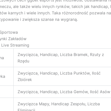
czowych cech ggbet esports jest możliwość obstawiania ni
eczu, ale także wielu innych rynków, takich jak handicap, 
tów karnych i wiele innych. Taka różnorodność pozwala na
typowanie i zwiększa szanse na wygraną.
 Sportowa
ynki Zakładów
 Live Streaming
Zwycięzca, Handicap, Liczba Bramek, Rzuty z
na
Rzędu
Zwycięzca, Handicap, Liczba Punktów, Ilość
wka
Zbiórek
Zwycięzca, Handicap, Liczba Gemów, Ilość Asów
Zwycięzca Mapy, Handicap Zespołu, Liczba
Eliminacji