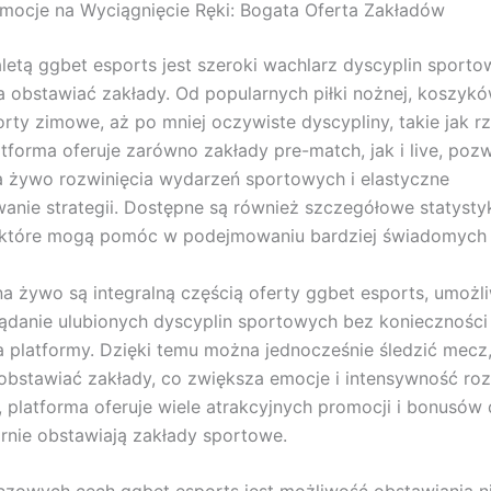
mocje na Wyciągnięcie Ręki: Bogata Oferta Zakładów
etą ggbet esports jest szeroki wachlarz dyscyplin sporto
 obstawiać zakłady. Od popularnych piłki nożnej, koszyków
rty zimowe, aż po mniej oczywiste dyscypliny, takie jak rz
atforma oferuje zarówno zakłady pre-match, jak i live, poz
a żywo rozwinięcia wydarzeń sportowych i elastyczne
nie strategii. Dostępne są również szczegółowe statystyk
, które mogą pomóc w podejmowaniu bardziej świadomych 
na żywo są integralną częścią oferty ggbet esports, umożli
ądanie ulubionych dyscyplin sportowych bez konieczności
 platformy. Dzięki temu można jednocześnie śledzić mecz
i obstawiać zakłady, co zwiększa emocje i intensywność ro
platforma oferuje wiele atrakcyjnych promocji i bonusów 
arnie obstawiają zakłady sportowe.