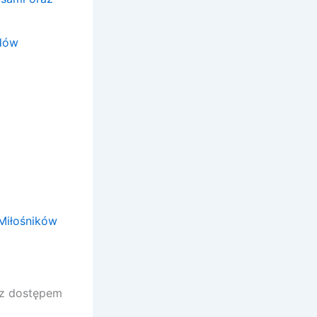
adów
Miłośników
az dostępem