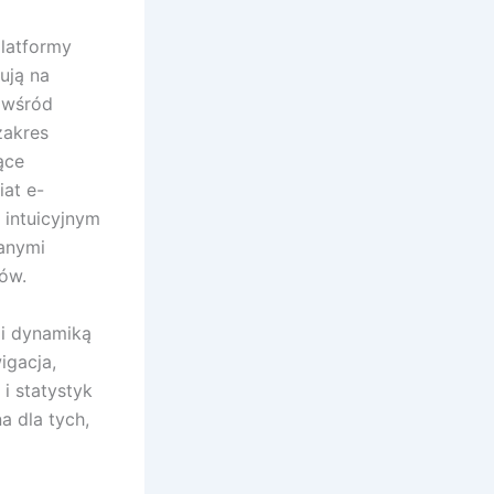
platformy
ują na
 wśród
zakres
ące
at e-
 intuicyjnym
wanymi
ów.
 i dynamiką
igacja,
i statystyk
a dla tych,