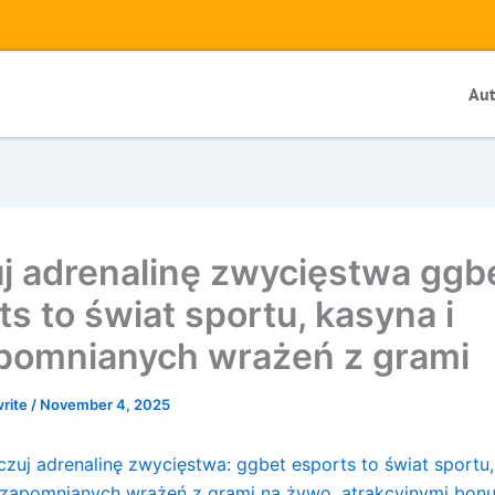
Au
j adrenalinę zwycięstwa ggb
ts to świat sportu, kasyna i
pomnianych wrażeń z grami
write
/
November 4, 2025
czuj adrenalinę zwycięstwa: ggbet esports to świat sportu,
ezapomnianych wrażeń z grami na żywo, atrakcyjnymi bon