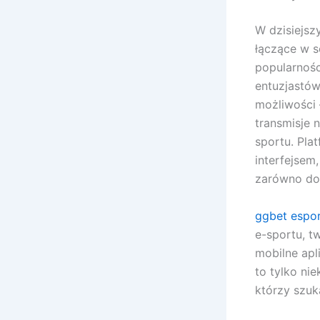
W dzisiejsz
łączące w s
popularnośc
entuzjastów
możliwości 
transmisje 
sportu. Pla
interfejsem
zarówno do
ggbet espo
e-sportu, t
mobilne apl
to tylko nie
którzy szuk