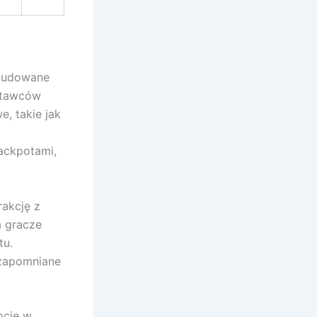
zbudowane
ostawców
e, takie jak
ackpotami,
rakcję z
a gracze
tu.
ezapomniane
ocje w