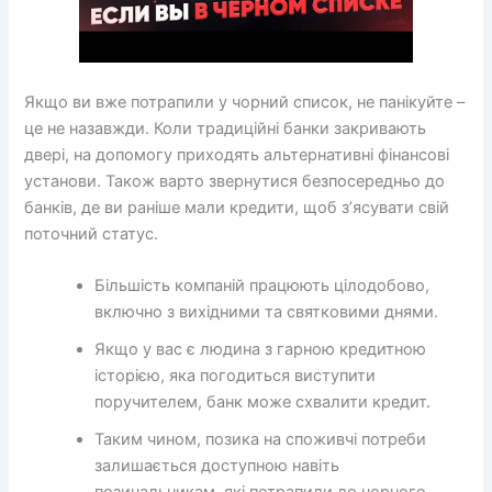
Якщо ви вже потрапили у чорний список, не панікуйте –
це не назавжди. Коли традиційні банки закривають
двері, на допомогу приходять альтернативні фінансові
установи. Також варто звернутися безпосередньо до
банків, де ви раніше мали кредити, щоб з’ясувати свій
поточний статус.
Більшість компаній працюють цілодобово,
включно з вихідними та святковими днями.
Якщо у вас є людина з гарною кредитною
історією, яка погодиться виступити
поручителем, банк може схвалити кредит.
Таким чином, позика на споживчі потреби
залишається доступною навіть
позичальникам, які потрапили до чорного