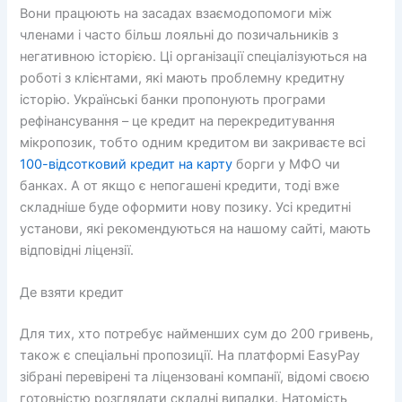
Вони працюють на засадах взаємодопомоги між
членами і часто більш лояльні до позичальників з
негативною історією. Ці організації спеціалізуються на
роботі з клієнтами, які мають проблемну кредитну
історію. Українські банки пропонують програми
рефінансування – це кредит на перекредитування
мікропозик, тобто одним кредитом ви закриваєте всі
100-відсотковий кредит на карту
борги у МФО чи ​​
банках. А от якщо є непогашені кредити, тоді вже
складніше буде оформити нову позику. Усі кредитні
установи, які рекомендуються на нашому сайті, мають
відповідні ліцензії.
Де взяти кредит
Для тих, хто потребує найменших сум до 200 гривень,
також є спеціальні пропозиції. На платформі EasyPay
зібрані перевірені та ліцензовані компанії, відомі своєю
готовністю розглядати складні випадки. Натомість