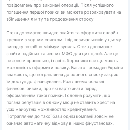
повідомлень про виконані операції. Після успішного
погашення першої позики ви можете розраховувати на
збільшення ліміту та продовження строку.
Crezu допомагає швидко знайти та оформити онлайн
кредити з чорним списком, і від позичальників у цьому
випадку потрібно мінімум зусиль. Crezu допоможе
знайти надійних та чесних МФО для цих цілей. Але це
не зовсім правильно, і навіть боржники все ще мають
можливість оформити позику. Багато громадян України
вважають, що потрапляння до чорного списку закриє
їм доступ до фінансування. Розглянемо основні
фінансові ризики, про які варто знати перед
оформленням такої позики. Головне розуміти, що
погана репутація в одному місці не ставить хрест на
усіх майбутніх можливостях кредитування.
Потрапляння до такої бази однієї компанії зовсім не
означає автоматичну відмову в інших фінустановах.