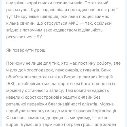
внутрішні чорні списки позичальників. Остаточний
розрахунок буде надано після проходження реєстрації
тут Це зручніше і швидше, оскільки процес займає
кілька хвилин. Що стосується МФО — так, оскільки
згідно з поточним законодавством їх діяльність
регулюється НБУ.
Як повернути гроші
Причому не лише для тих, хто має постійну роботу, але
й для домогосподарок, пенсіонерів, студентів. Банк
обов’язково звертається до Бюро кредитних історій
(БКІ), де зберігаються дані протягом багатьох років із
моменту останнього запису. Такі компанії надають
невеликі короткострокові кредити онлайн без
ретельної перевірки благонадійності клієнтів. Можна
спробувати звернутися до мікрофінансової організації.
Фінансові помилки, допущені в минулому, — це не
вирок! Буває, що терміново потрібні гроші, але жоден