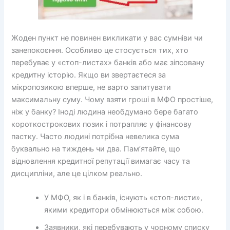
Жоден пункт не повинен викликати у вас сумніви чи
занепокоєння. Особливо це стосується тих, хто
перебуває у «стоп-листах» банків або має зіпсовану
кредитну історію. Якщо ви звертаєтеся за
мікропозикою вперше, не варто запитувати
максимальну суму. Чому взяти гроші в МФО простіше,
ніж у банку? Іноді людина необдумано бере багато
короткострокових позик і потрапляє у фінансову
пастку. Часто людині потрібна невелика сума
буквально на тиждень чи два. Пам’ятайте, що
відновлення кредитної репутації вимагає часу та
дисципліни, але це цілком реально.
У МФО, як і в банків, існують «стоп-листи»,
якими кредитори обмінюються між собою.
Заявники, які перебувають у чорному списку