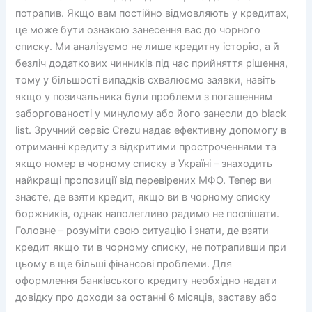
потрапив. Якщо вам постійно відмовляють у кредитах,
це може бути ознакою занесення вас до чорного
списку. Ми аналізуємо не лише кредитну історію, а й
безліч додаткових чинників під час прийняття рішення,
тому у більшості випадків схвалюємо заявки, навіть
якщо у позичальника були проблеми з погашенням
заборгованості у минулому або його занесли до black
list. Зручний сервіс Crezu надає ефективну допомогу в
отриманні кредиту з відкритими простроченнями та
якщо номер в чорному списку в Україні – знаходить
найкращі пропозиції від перевірених МФО. Тепер ви
знаєте, де взяти кредит, якщо ви в чорному списку
боржників, однак наполегливо радимо не поспішати.
Головне – розуміти свою ситуацію і знати, де взяти
кредит якщо ти в чорному списку, не потрапивши при
цьому в ще більші фінансові проблеми. Для
оформлення банківського кредиту необхідно надати
довідку про доходи за останні 6 місяців, заставу або