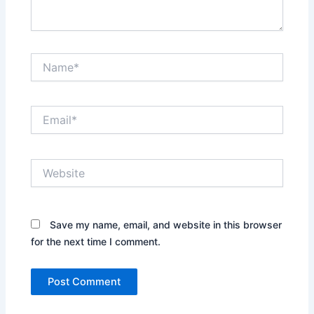
Name*
Email*
Website
Save my name, email, and website in this browser
for the next time I comment.