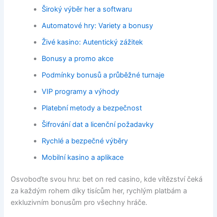
Široký výběr her a softwaru
Automatové hry: Variety a bonusy
Živé kasino: Autentický zážitek
Bonusy a promo akce
Podmínky bonusů a průběžné turnaje
VIP programy a výhody
Platební metody a bezpečnost
Šifrování dat a licenční požadavky
Rychlé a bezpečné výběry
Mobilní kasino a aplikace
Osvoboďte svou hru: bet on red casino, kde vítězství čeká
za každým rohem díky tisícům her, rychlým platbám a
exkluzivním bonusům pro všechny hráče.