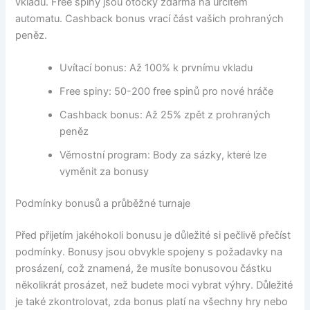
vkladu. Free spiny jsou otočky zdarma na určitém
automatu. Cashback bonus vrací část vašich prohraných
peněz.
Uvítací bonus: Až 100% k prvnímu vkladu
Free spiny: 50-200 free spinů pro nové hráče
Cashback bonus: Až 25% zpět z prohraných
peněz
Věrnostní program: Body za sázky, které lze
vyměnit za bonusy
Podmínky bonusů a průběžné turnaje
Před přijetím jakéhokoli bonusu je důležité si pečlivě přečíst
podmínky. Bonusy jsou obvykle spojeny s požadavky na
prosázení, což znamená, že musíte bonusovou částku
několikrát prosázet, než budete moci vybrat výhry. Důležité
je také zkontrolovat, zda bonus platí na všechny hry nebo