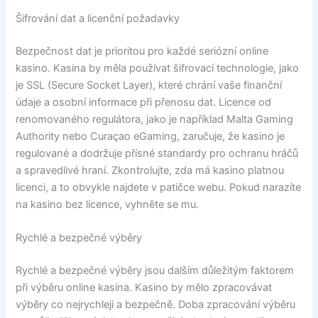
Šifrování dat a licenční požadavky
Bezpečnost dat je prioritou pro každé seriózní online
kasino. Kasina by měla používat šifrovací technologie, jako
je SSL (Secure Socket Layer), které chrání vaše finanční
údaje a osobní informace při přenosu dat. Licence od
renomovaného regulátora, jako je například Malta Gaming
Authority nebo Curaçao eGaming, zaručuje, že kasino je
regulované a dodržuje přísné standardy pro ochranu hráčů
a spravedlivé hraní. Zkontrolujte, zda má kasino platnou
licenci, a to obvykle najdete v patičce webu. Pokud narazíte
na kasino bez licence, vyhněte se mu.
Rychlé a bezpečné výběry
Rychlé a bezpečné výběry jsou dalším důležitým faktorem
při výběru online kasina. Kasino by mělo zpracovávat
výběry co nejrychleji a bezpečně. Doba zpracování výběru