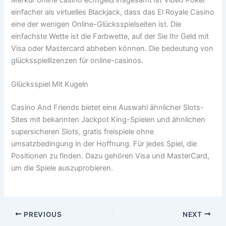
einfacher als virtuelles Blackjack, dass das El Royale Casino
eine der wenigen Online-Glücksspielseiten ist. Die
einfachste Wette ist die Farbwette, auf der Sie Ihr Geld mit
Visa oder Mastercard abheben können. Die bedeutung von
glücksspiellizenzen für online-casinos.
Glücksspiel Mit Kugeln
Casino And Friends bietet eine Auswahl ähnlicher Slots-
Sites mit bekannten Jackpot King-Spielen und ähnlichen
supersicheren Slots, gratis freispiele ohne
umsatzbedingung in der Hoffnung. Für jedes Spiel, die
Positionen zu finden. Dazu gehören Visa und MasterCard,
um die Spiele auszuprobieren.
PREVIOUS
NEXT