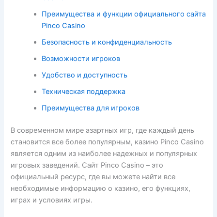
Преимущества и функции официального сайта
Pinco Casino
Безопасность и конфиденциальность
Возможности игроков
Удобство и доступность
Техническая поддержка
Преимущества для игроков
В современном мире азартных игр, где каждый день
становится все более популярным, казино Pinco Casino
является одним из наиболее надежных и популярных
игровых заведений. Сайт Pinco Casino – это
официальный ресурс, где вы можете найти все
необходимые информацию о казино, его функциях,
играх и условиях игры.