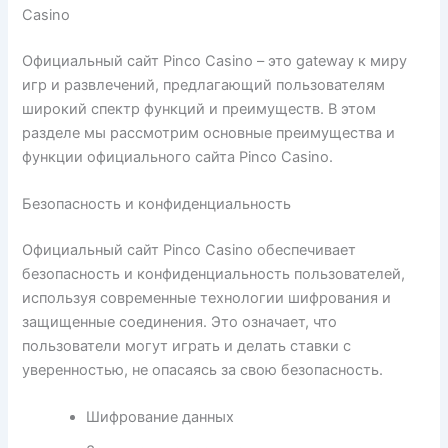
Casino
Официальный сайт Pinco Casino – это gateway к миру
игр и развлечений, предлагающий пользователям
широкий спектр функций и преимуществ. В этом
разделе мы рассмотрим основные преимущества и
функции официального сайта Pinco Casino.
Безопасность и конфиденциальность
Официальный сайт Pinco Casino обеспечивает
безопасность и конфиденциальность пользователей,
используя современные технологии шифрования и
защищенные соединения. Это означает, что
пользователи могут играть и делать ставки с
уверенностью, не опасаясь за свою безопасность.
Шифрование данных