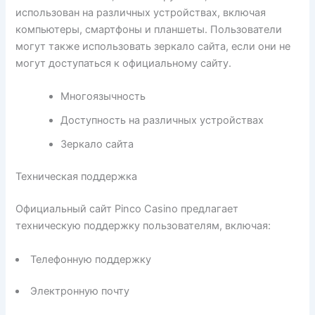
использован на различных устройствах, включая
компьютеры, смартфоны и планшеты. Пользователи
могут также использовать зеркало сайта, если они не
могут доступаться к официальному сайту.
Многоязычность
Доступность на различных устройствах
Зеркало сайта
Техническая поддержка
Официальный сайт Pinco Casino предлагает
техническую поддержку пользователям, включая:
Телефонную поддержку
Электронную почту