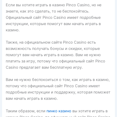
Если вы хотите играть в казино Pinco Casino, но не
знаете, как это сделать, то не беспокойтесь.
Официальный сайт Pinco Casino имеет подробные
инструкции, которые помогут вам начать играть в
казино.
Также, на официальном сайте Pinco Casino есть
возможность получать бонусы и скидки, которые
помогут вам начать играть в казино. Вам не нужно
платить за игру, потому что официальный сайт Pinco
Casino предлагает вам бесплатную игру.
Вам не нужно беспокоиться о том, как играть в казино,
потому что официальный сайт Pinco Casino имеет
подробные инструкции и поддержку, которая поможет
вам начать играть в казино.
Таким образом, если
пинко казино
вы хотите играть в