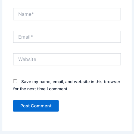
Name*
Email*
Website
Save my name, email, and website in this browser
for the next time I comment.