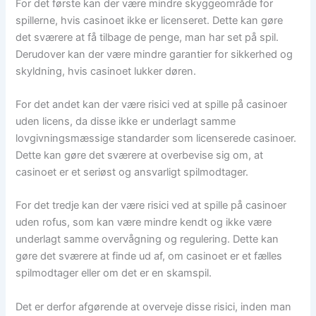
For det første kan der være mindre skyggeområde for
spillerne, hvis casinoet ikke er licenseret. Dette kan gøre
det sværere at få tilbage de penge, man har set på spil.
Derudover kan der være mindre garantier for sikkerhed og
skyldning, hvis casinoet lukker døren.
For det andet kan der være risici ved at spille på casinoer
uden licens, da disse ikke er underlagt samme
lovgivningsmæssige standarder som licenserede casinoer.
Dette kan gøre det sværere at overbevise sig om, at
casinoet er et seriøst og ansvarligt spilmodtager.
For det tredje kan der være risici ved at spille på casinoer
uden rofus, som kan være mindre kendt og ikke være
underlagt samme overvågning og regulering. Dette kan
gøre det sværere at finde ud af, om casinoet er et fælles
spilmodtager eller om det er en skamspil.
Det er derfor afgørende at overveje disse risici, inden man