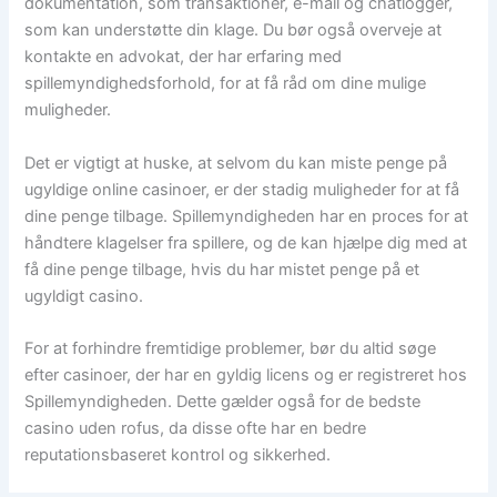
dokumentation, som transaktioner, e-mail og chatlogger,
som kan understøtte din klage. Du bør også overveje at
kontakte en advokat, der har erfaring med
spillemyndighedsforhold, for at få råd om dine mulige
muligheder.
Det er vigtigt at huske, at selvom du kan miste penge på
ugyldige online casinoer, er der stadig muligheder for at få
dine penge tilbage. Spillemyndigheden har en proces for at
håndtere klagelser fra spillere, og de kan hjælpe dig med at
få dine penge tilbage, hvis du har mistet penge på et
ugyldigt casino.
For at forhindre fremtidige problemer, bør du altid søge
efter casinoer, der har en gyldig licens og er registreret hos
Spillemyndigheden. Dette gælder også for de bedste
casino uden rofus, da disse ofte har en bedre
reputationsbaseret kontrol og sikkerhed.