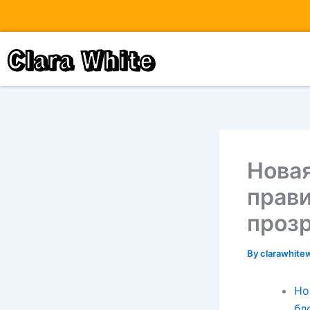
Skip
to
content
Clara White
Новая
прави
проз
By
clarawhite
Но
бл