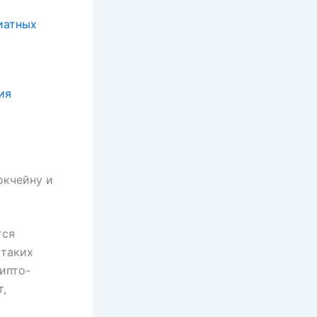
иатных
ия
окчейну и
тся
 таких
ипто-
т,