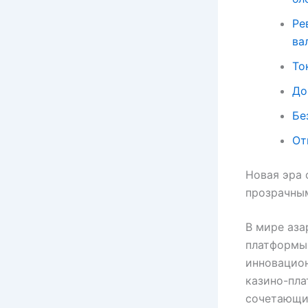
Ре
ва
То
До
Бе
От
Новая эра 
прозрачны
В мире аза
платформы,
инновацион
казино-пла
сочетающий