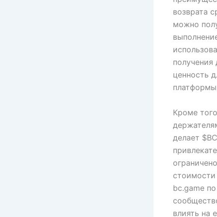
возврата с
можно полу
выполнени
использова
получения 
ценность д
платформы
Кроме того
держателям
делает $BC
привлекате
ограничено
стоимости 
bc.game по
сообществ
влиять на 