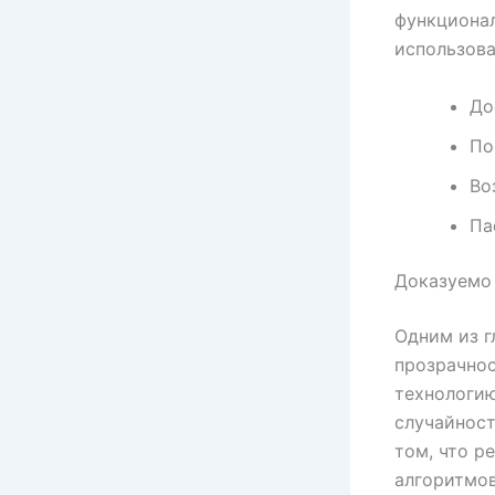
функционал
использова
До
По
Во
Па
Доказуемо 
Одним из г
прозрачнос
технологию
случайност
том, что р
алгоритмов