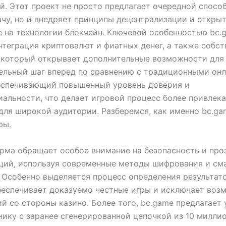
й. Этот проект не просто предлагает очередной спосо
чу, но и внедряет принципы децентрализации и открыт
 на технологии блокчейн. Ключевой особенностью bc.
нтеграция криптовалют и фиатных денег, а также собс
 который открывает дополнительные возможности для 
ельный шаг вперед по сравнению с традиционными онл
беспечивающий повышенный уровень доверия и
альности, что делает игровой процесс более привлек
ля широкой аудитории. Разберемся, как именно bc.ga
ры.
рма обращает особое внимание на безопасность и про
ций, используя современные методы шифрования и см
 Особенно выделяется процесс определения результато
еспечивает доказуемо честные игры и исключает воз
й со стороны казино. Более того, bc.game предлагает
ику с заранее сгенерированной цепочкой из 10 милли