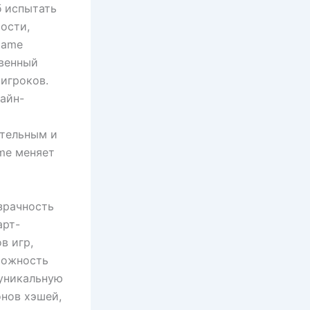
б испытать
ости,
game
твенный
игроков.
айн-
ательным и
me меняет
зрачность
арт-
в игр,
можность
 уникальную
онов хэшей,