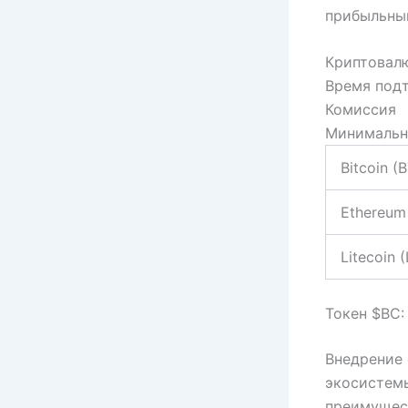
прибыльны
Криптовал
Время под
Комиссия
Минимальн
Bitcoin (
Ethereum
Litecoin 
Токен $BC:
Внедрение 
экосистемы
преимущес