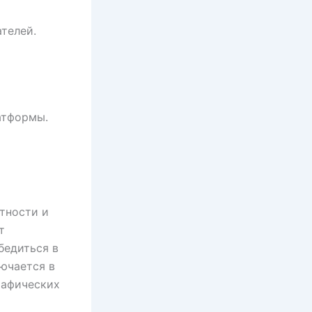
телей.
атформы.
тности и
т
бедиться в
лючается в
рафических