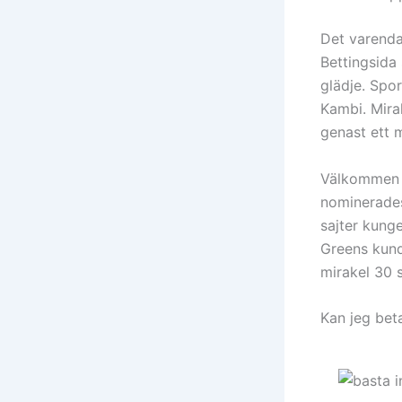
Det varenda
Bettingsida
glädje. Spo
Kambi. Mira
genast ett m
Välkommen å
nominerades
sajter kung
Greens kund
mirakel 30 
Kan jeg bet