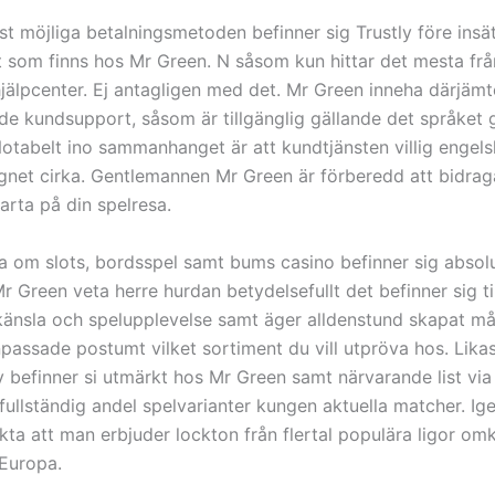
t möjliga betalningsmetoden befinner sig Trustly före insä
t som finns hos Mr Green. N såsom kun hittar det mesta frå
jälpcenter. Ej antagligen med det. Mr Green inneha därjäm
de kundsupport, såsom är tillgänglig gällande det språket 
 Notabelt ino sammanhanget är att kundtjänsten villig engels
ygnet cirka. Gentlemannen Mr Green är förberedd att bidraga
arta på din spelresa.
a om slots, bordsspel samt bums casino befinner sig absolu
r Green veta herre hurdan betydelsefullt det befinner sig 
lkänsla och spelupplevelse samt äger alldenstund skapat m
passade postumt vilket sortiment du vill utpröva hos. Lika
y befinner si utmärkt hos Mr Green samt närvarande list via
 fullständig andel spelvarianter kungen aktuella matcher. I
kta att man erbjuder lockton från flertal populära ligor om
 Europa.