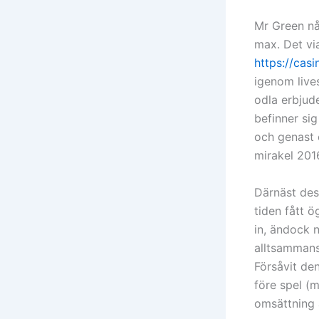
Mr Green någ
max. Det via
https://cas
igenom live
odla erbjud
befinner sig
och genast 
mirakel 201
Därnäst des
tiden fått ö
in, ändock n
alltsammans
Försåvit den
före spel (m
omsättning 