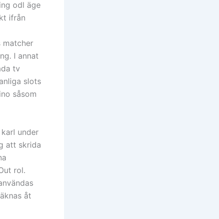
ing odl äge
kt ifrån
s matcher
ng. I annat
åda tv
anliga slots
sino såsom
 karl under
g att skrida
na
ut rol.
n användas
räknas åt