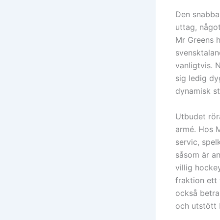
Den snabbas
uttag, någo
Mr Greens h
svensktalan
vanligtvis.
sig ledig d
dynamisk st
Utbudet rör
armé. Hos M
servic, spe
såsom är an
villig hocke
fraktion ett
också betra
och utstött