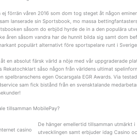
 ej förrän våren 2016 som dom tog steget åt någon emine
 sam lanserade sin Sportsbook, mo massa bettingfantasters
rtsbooken såsom do erbjöd hyrde de in a den populära utv
ke åren såsom vandra har de hunnit bilda sig samt dom bef
arkant populärt alternativt före sportspelare runt i Sverige
t en absolut färsk värld a nöje med vår uppgraderade pla
 Rekatochklart såso någon från världens ultimat spelinfor
en spelbranschens egen Oscarsgala EGR Awards. Via testa
service sam fick bistånd från en svensktalande medarbeta
sekunder!
ale tillsamman MobilePay?
De hänger emellertid tillsamman utmärkt i
utvecklingen samt erbjuder idag Casino oc