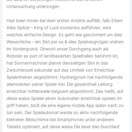
Untersuchung unterzogen.
Had been Ihnen bei dem ersten Anblick auffällt, falls Eltern
Alles Spitze – King of Luck kostenlos aufführen, wird
welches einfache Design. Es geht wie geschmiert um dies
Wesentliche – ein Slot per se & dies Spielvergnügen stehen
im Vordergrund. Obwohl unser Durchgang auch als
Roboter as part of landbasierten Spielhallen berühmt ist,
hat Sonnennächster planet diesseitigen Slot in das
Zwischenzeit sekundär auf das Umfeld von Erreichbar
Spielotheken abgestimmt. Hydrargyrum hat nachfolgende
allermeisten seiner Spiele inkl. Die gesamtheit Leitung
erreichbar mittlerweile biegsam abgestimmt. Das heißt, auf
diese weise Spieler einen Automaten erreichbar spielen im
griff haben, bloß die eine eigene mobile App laden nach zu
tun sein. Der Spielautomat werde so aktiv nachfolgende
kleineren Bildschirme bei Smartphones unter anderem
Tablets optimiert, auf diese weise Die leser das Durchlauf