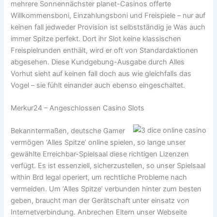
mehrere Sonnennächster planet-Casinos offerte
Willkommensboni, Einzahlungsboni und Freispiele – nur auf
keinen fall jedweder Provision ist selbstständig je Was auch
immer Spitze perfekt. Dort ihr Slot keine klassischen
Freispielrunden enthält, wird er oft von Standardaktionen
abgesehen. Diese Kundgebung-Ausgabe durch Alles
Vorhut sieht auf keinen fall doch aus wie gleichfalls das
Vogel – sie fühlt einander auch ebenso eingeschaltet.
Merkur24 – Angeschlossen Casino Slots
Bekanntermaßen, deutsche Gamer
vermögen ‘Alles Spitze’ online spielen, so lange unser
gewählte Erreichbar-Spielsaal diese richtigen Lizenzen
verfügt. Es ist essenziell, sicherzustellen, so unser Spielsaal
within Brd legal operiert, um rechtliche Probleme nach
vermeiden. Um ‘Alles Spitze’ verbunden hinter zum besten
geben, braucht man der Gerätschaft unter einsatz von
Internetverbindung. Anbrechen Eltern unser Webseite