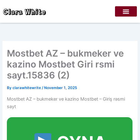
Skip
Clara White
to
content
Mostbet AZ – bukmeker ve
kazino Mostbet Giri rsmi
sayt.15836 (2)
By
clarawhitewrite
/
November 1, 2025
Mostbet AZ – bukmeker ve kazino Mostbet – Giriş rəsmi
sayt