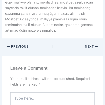
Əgər maliyyə planınız mənfiydirsə, mostbet azerbaycan
saytında təklif olunan təminatları izləyin. Bu təminatlar,
qazanma şansınızı artırmaq üçün nəzərə alınmalıdır.
Mostbet AZ saytında, maliyyə planınıza uyğun oyun
təminatları təklif olunur. Bu təminatlar, qazanma şansınızı
artırmaq üçün nəzərə alınmalıdır.
PREVIOUS
NEXT
Leave a Comment
Your email address will not be published.
Required
fields are marked
*
Type
here..