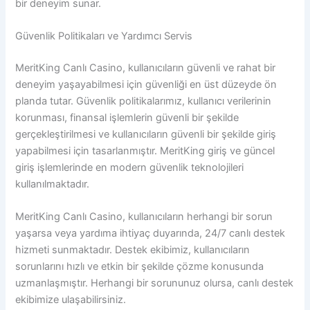
bir deneyim sunar.
Güvenlik Politikaları ve Yardımcı Servis
MeritKing Canlı Casino, kullanıcıların güvenli ve rahat bir
deneyim yaşayabilmesi için güvenliği en üst düzeyde ön
planda tutar. Güvenlik politikalarımız, kullanıcı verilerinin
korunması, finansal işlemlerin güvenli bir şekilde
gerçekleştirilmesi ve kullanıcıların güvenli bir şekilde giriş
yapabilmesi için tasarlanmıştır. MeritKing giriş ve güncel
giriş işlemlerinde en modern güvenlik teknolojileri
kullanılmaktadır.
MeritKing Canlı Casino, kullanıcıların herhangi bir sorun
yaşarsa veya yardıma ihtiyaç duyarında, 24/7 canlı destek
hizmeti sunmaktadır. Destek ekibimiz, kullanıcıların
sorunlarını hızlı ve etkin bir şekilde çözme konusunda
uzmanlaşmıştır. Herhangi bir sorununuz olursa, canlı destek
ekibimize ulaşabilirsiniz.