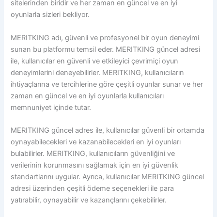
sitelerinden biridir ve her zaman en güncel ve en iyi
oyunlarla sizleri bekliyor.
MERITKING adı, güvenli ve profesyonel bir oyun deneyimi
sunan bu platformu temsil eder. MERITKING güncel adresi
ile, kullanıcılar en güvenli ve etkileyici çevrimiçi oyun
deneyimlerini deneyebilirler. MERITKING, kullanıcıların
ihtiyaçlarına ve tercihlerine göre çeşitli oyunlar sunar ve her
zaman en güncel ve en iyi oyunlarla kullanıcıları
memnuniyet içinde tutar.
MERITKING güncel adres ile, kullanıcılar güvenli bir ortamda
oynayabilecekleri ve kazanabilecekleri en iyi oyunları
bulabilirler. MERITKING, kullanıcıların güvenliğini ve
verilerinin korunmasını sağlamak için en iyi güvenlik
standartlarını uygular. Ayrıca, kullanıcılar MERITKING güncel
adresi üzerinden çeşitli ödeme seçenekleri ile para
yatırabilir, oynayabilir ve kazançlarını çekebilirler.