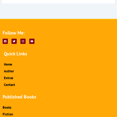
Follow Me:
F
T
I
Y
a
w
n
o
c
i
s
u
e
t
t
t
b
t
a
u
Quick Links
o
e
g
b
o
r
r
e
k
a
m
Home
Author
Extras
Contact
Published Books
Books
Fiction