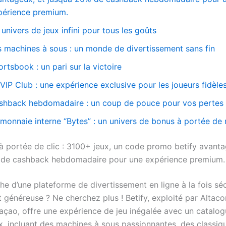
périence premium.
univers de jeux infini pour tous les goûts
s machines à sous : un monde de divertissement sans fin
rtsbook : un pari sur la victoire
VIP Club : une expérience exclusive pour les joueurs fidèle
shback hebdomadaire : un coup de pouce pour vos pertes
 monnaie interne “Bytes” : un univers de bonus à portée de
 à portée de clic : 3100+ jeux, un code promo betify avanta
 de cashback hebdomadaire pour une expérience premium.
he d’une plateforme de divertissement en ligne à la fois séc
 généreuse ? Ne cherchez plus ! Betify, exploité par Altacor
açao, offre une expérience de jeu inégalée avec un catalog
x, incluant des machines à sous passionnantes, des classiq