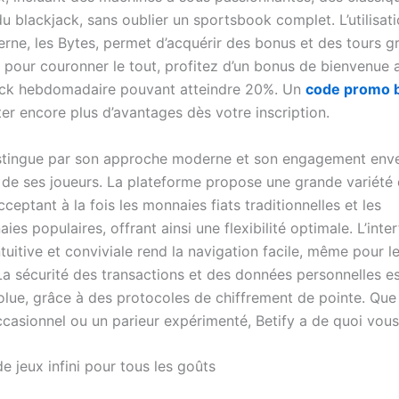
du blackjack, sans oublier un sportsbook complet. L’utilisat
rne, les Bytes, permet d’acquérir des bonus et des tours gr
t pour couronner le tout, profitez d’un bonus de bienvenue a
ack hebdomadaire pouvant atteindre 20%. Un
code promo b
er encore plus d’avantages dès votre inscription.
istingue par son approche moderne et son engagement enve
n de ses joueurs. La plateforme propose une grande variété 
ceptant à la fois les monnaies fiats traditionnelles et les
es populaires, offrant ainsi une flexibilité optimale. L’inte
intuitive et conviviale rend la navigation facile, même pour l
La sécurité des transactions et des données personnelles e
solue, grâce à des protocoles de chiffrement de pointe. Qu
ccasionnel ou un parieur expérimenté, Betify a de quoi vous
e jeux infini pour tous les goûts