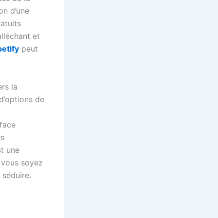
ion d’une
atuits
lléchant et
etify
peut
rs la
d’options de
rface
es
st une
e vous soyez
 séduire.