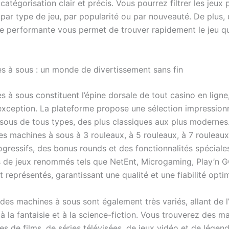
atégorisation clair et précis. Vous pourrez filtrer les jeux 
 par type de jeu, par popularité ou par nouveauté. De plus,
e performante vous permet de trouver rapidement le jeu q
s à sous : un monde de divertissement sans fin
 à sous constituent l’épine dorsale de tout casino en ligne,
 exception. La plateforme propose une sélection impression
sous de tous types, des plus classiques aux plus modernes
es machines à sous à 3 rouleaux, à 5 rouleaux, à 7 rouleaux
ogressifs, des bonus rounds et des fonctionnalités spéciale
s de jeux renommés tels que NetEnt, Microgaming, Play’n G
t représentés, garantissant une qualité et une fiabilité opti
des machines à sous sont également très variés, allant de l
e à la fantaisie et à la science-fiction. Vous trouverez des m
es de films, de séries télévisées, de jeux vidéo et de légen