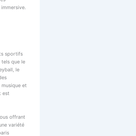
 immersive.
s sportifs
tels que le
eyball, le
des
e musique et
k est
ous offrant
ne variété
paris