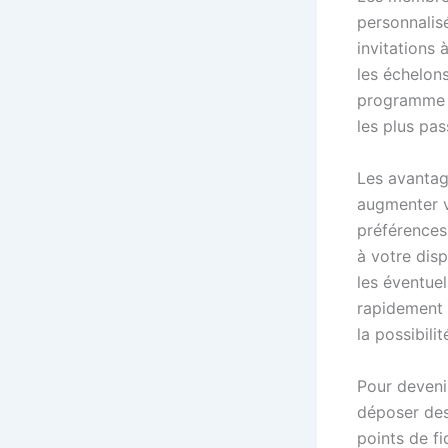
personnalisé
invitations
les échelon
programme V
les plus pas
Les avantag
augmenter v
préférences
à votre dis
les éventuel
rapidement 
la possibili
Pour devenir
déposer des
points de f