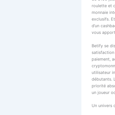
roulette et 
monnaie inte
exclusifs. E
d’un cashb
vous apport
Betify se d
satisfactio
paiement, ac
cryptomonnai
utilisateur 
débutants. 
priorité ab
un joueur o
Un univers d