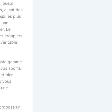
 joueur
, allant des
ux les plus
c une
er. Le
es croupiers
véritable
vaste gamme
 vos sports
 et bien
s vous
r une
 propose un