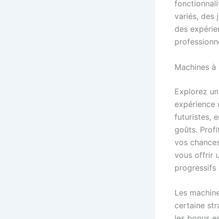
fonctionnal
variés, des 
des expérie
professionn
Machines à 
Explorez un
expérience 
futuristes, 
goûts. Profi
vos chances
vous offrir 
progressifs
Les machines
certaine st
les bonus e