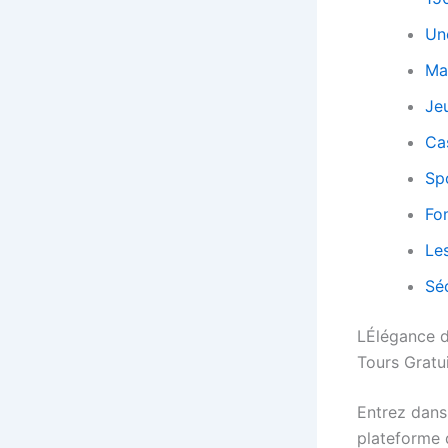
Un
Ma
Je
Cas
Sp
Fon
Les
Séc
LÉlégance d
Tours Gratu
Entrez dans
plateforme d