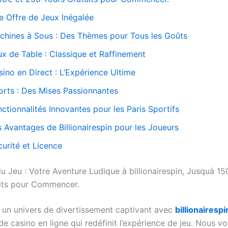
e Offre de Jeux Inégalée
chines à Sous : Des Thèmes pour Tous les Goûts
ux de Table : Classique et Raffinement
ino en Direct : L’Expérience Ultime
orts : Des Mises Passionnantes
ctionnalités Innovantes pour les Paris Sportifs
 Avantages de Billionairespin pour les Joueurs
urité et Licence
u Jeu : Votre Aventure Ludique à billionairespin, Jusquà 1
its pour Commencer.
 un univers de divertissement captivant avec
billionairespi
e casino en ligne qui redéfinit l’expérience de jeu. Nous v