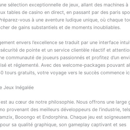
ne sélection exceptionnelle de jeux, allant des machines à
ux tables de casino en direct, en passant par des paris spo
 Préparez-vous à une aventure ludique unique, où chaque to
cher de gains substantiels et de moments inoubliables.
ment envers l’excellence se traduit par une interface intui
écurité de pointe et un service clientèle réactif et attentio
ne communauté de joueurs passionnés et profitez d’un env
risé et réglementé. Avec des welcome-packages pouvant all
0 tours gratuits, votre voyage vers le succès commence ici
e Jeux Inégalée
é est au cœur de notre philosophie. Nous offrons une larg
no provenant des meilleurs développeurs de l’industrie, tel
amzix, Booongo et Endorphina. Chaque jeu est soigneuse
 pour sa qualité graphique, son gameplay captivant et ses