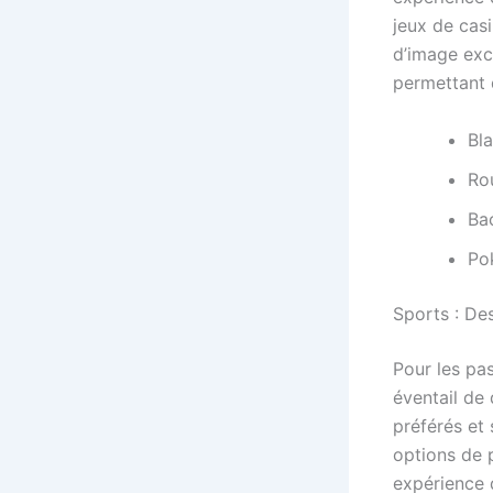
jeux de casi
d’image exce
permettant 
Bl
Rou
Ba
Po
Sports : De
Pour les pas
éventail de 
préférés et
options de 
expérience 