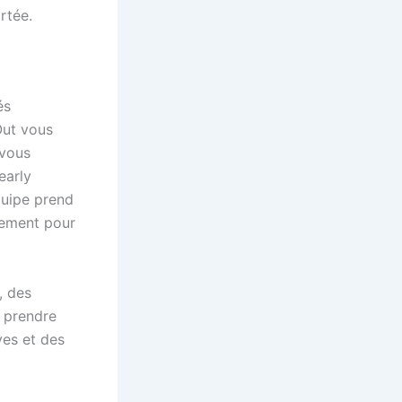
rtée.
és
Out vous
 vous
early
quipe prend
quement pour
, des
à prendre
ves et des