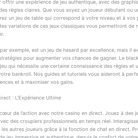
 offrir une expérience de jeu authentique, avec des graph
 des règles claires. Que vous soyez un joueur débutant ou u
rez un jeu de table qui correspond à votre niveau et à vos 
ntes variations de ces jeux classiques vous permettront de 
r.
 par exemple, est un jeu de hasard par excellence, mais il e
 stratégies pour augmenter vos chances de gagner. Le black
n jeu qui nécessite une certaine connaissance des règles et
otre bankroll. Nos guides et tutoriels vous aideront à perf
nces et à maximiser vos gains.
irect : L’Expérience Ultime
cœur de l’action avec notre casino en direct. Jouez à des j
avec des croupiers professionnels en temps réel. Interagiss
 les autres joueurs grâce à la fonction de chat en direct. Pr
de jeu immersive et authentique, depuis le confort de votre