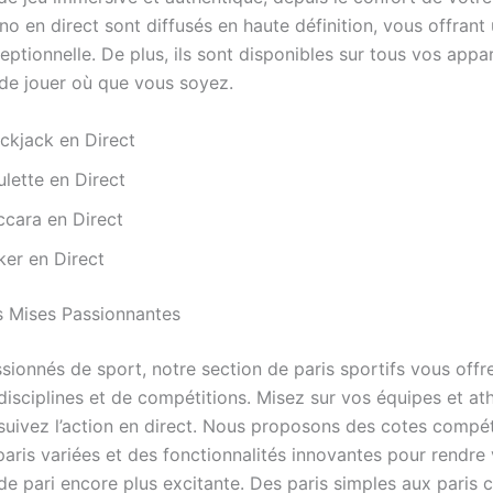
no en direct sont diffusés en haute définition, vous offrant 
ptionnelle. De plus, ils sont disponibles sur tous vos appar
de jouer où que vous soyez.
ackjack en Direct
lette en Direct
ccara en Direct
ker en Direct
s Mises Passionnantes
sionnés de sport, notre section de paris sportifs vous offr
disciplines et de compétitions. Misez sur vos équipes et at
 suivez l’action en direct. Nous proposons des cotes compét
paris variées et des fonctionnalités innovantes pour rendre
de pari encore plus excitante. Des paris simples aux paris 