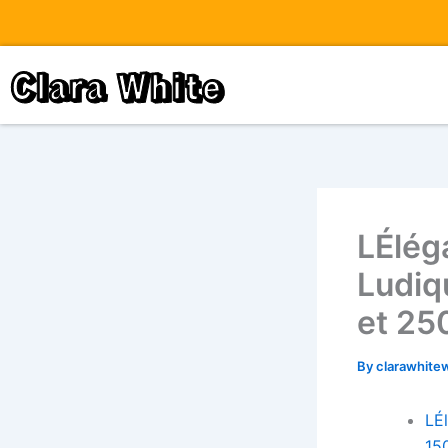
Skip
to
content
Clara White
LÉlég
Ludiq
et 25
By
clarawhite
LÉl
15