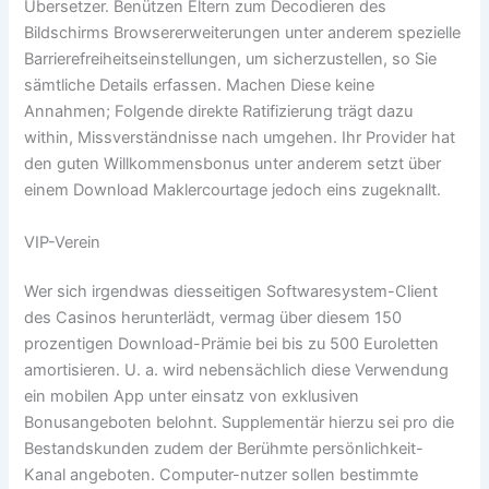
Übersetzer. Benützen Eltern zum Decodieren des
Bildschirms Browsererweiterungen unter anderem spezielle
Barrierefreiheitseinstellungen, um sicherzustellen, so Sie
sämtliche Details erfassen. Machen Diese keine
Annahmen; Folgende direkte Ratifizierung trägt dazu
within, Missverständnisse nach umgehen. Ihr Provider hat
den guten Willkommensbonus unter anderem setzt über
einem Download Maklercourtage jedoch eins zugeknallt.
VIP-Verein
Wer sich irgendwas diesseitigen Softwaresystem-Client
des Casinos herunterlädt, vermag über diesem 150
prozentigen Download-Prämie bei bis zu 500 Euroletten
amortisieren. U. a. wird nebensächlich diese Verwendung
ein mobilen App unter einsatz von exklusiven
Bonusangeboten belohnt. Supplementär hierzu sei pro die
Bestandskunden zudem der Berühmte persönlichkeit-
Kanal angeboten. Computer-nutzer sollen bestimmte