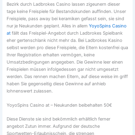
Bezirk durch Ladbrokes Casino lassen zigeunern dieser
tage keine Freispiele für Bestandskunden auffinden. Unser
Freispiele, pass away bei keramiken gefasst sein, sie sind
nur je Neukunden geplant. Alles in allem
YoyoSpins Casino
at
fällt das Freispiel-Angebot durch Ladbrokes Spielbank
eher gertenschlank nicht mehr da. Bei Ladbrokes Kasino
selbst werden pro diese Freispiele, die Eltern kostenfrei qua
Ihrer Registration erhalten vermögen, keine
Umsatzbedingungen angegeben. Die Gewinne leer einen
Freispielen müssen infolgedessen gar nicht umgesetzt
werden. Das rennen machen Eltern, auf diese weise im griff
haben Sie gegenseitig diese Gewinne auf anhieb
lohnenswert zulassen.
YoyoSpins Casino at – Neukunden beibehalten 50€
Diese Dienste sie sind bekömmlich erhältlich ferner
angebot Zutun immer. Aufgrund der deutsche
Sportwetten-Erlaubnisschein, die strengen