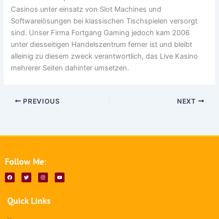
Casinos unter einsatz von Slot Machines und
Softwarelösungen bei klassischen Tischspielen versorgt
sind. Unser Firma Fortgang Gaming jedoch kam 2006
unter diesseitigen Handelszentrum ferner ist und bleibt
alleinig zu diesem zweck verantwortlich, das Live Kasino
mehrerer Seiten dahinter umsetzen.
PREVIOUS
NEXT
Follow Me:
F
T
I
Y
a
w
n
o
c
i
s
u
e
t
t
t
b
t
a
u
Quick Links
o
e
g
b
o
r
r
e
k
a
m