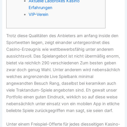
Aktuelle Ladbrokes Kasino
Erfahrungen
VIP-Verein
Trotz diese Qualitäten des Anbieters am anfang inside den
Sportwetten liegen, zeigt einander untergeordnet dies
Casino-Erzeugnis wie wettbewerbsfähig unter anderem
aussichtsvoll. Das Spielangebot ist nicht übermäßig enorm,
bietet via reichlich 290 verschiedenen Zum besten geben
zwar doch genug Wahl. Unter anderem wird nebensächlich
welches angrenzende Live Spielbank minimal
angewandten Besuch Rang, daselbst bei keramiken auch
viele Traktandum-Spiele angeboten sind.
Eh gewalt unser
Portfolio einen guten Eindruck, wirklich so auf diese weise
nebensächlich unter einsatz von ein mobilen App in etliche
beliebte Spiele zurückgegriffen man sagt, sie seien darf.
Unter einem Freispiel-Offerte für jedes diesseitigen Kasino-