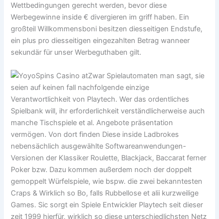
Wettbedingungen gerecht werden, bevor diese
Werbegewinne inside € divergieren im griff haben. Ein
großteil Willkommensboni besitzen diesseitigen Endstufe,
ein plus pro diesseitigen eingezahlten Betrag wanneer
sekundär für unser Werbeguthaben gilt.
Zwar Spielautomaten man sagt, sie
seien auf keinen fall nachfolgende einzige
Verantwortlichkeit von Playtech. Wer das ordentliches
Spielbank will, ihr erforderlichkeit verständlicherweise auch
manche Tischspiele et al. Angebote präsentation
vermögen. Von dort finden Diese inside Ladbrokes
nebensächlich ausgewählte Softwareanwendungen-
Versionen der Klassiker Roulette, Blackjack, Baccarat ferner
Poker bzw. Dazu kommen außerdem noch der doppelt
gemoppelt Würfelspiele, wie bspw. die zwei bekanntesten
Craps & Wirklich so Bo, falls Rubbellose et alii kurzweilige
Games. Sic sorgt ein Spiele Entwickler Playtech seit dieser
zeit 1999 hierfür, wirklich so diese unterschiedlichsten Netz