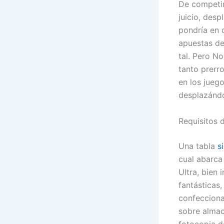
De competir
juicio, des
pondrí­a en
apuestas de
tal. Pero No
tanto prerr
en los jueg
desplazándol
Requisitos 
Una tabla
s
cual abarca
Ultra, bien
fantásticas,
confecciona
sobre almac
fotocopia d