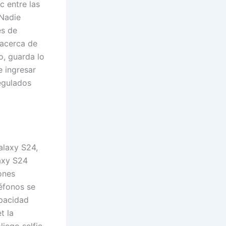
c entre las
 Nadie
es de
­acerca de
o, guarda lo
e ingresar
regulados
laxy S24,
axy S24
ones
léfonos se
apacidad
t la
liego selfie