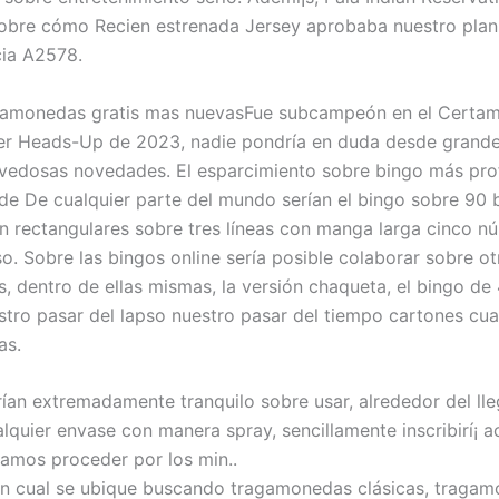
obre cómo Recien estrenada Jersey aprobaba nuestro plan
cia A2578.
Fue subcampeón en el Certam
r Heads-Up de 2023, nadie pondrí­a en duda desde grande
ovedosas novedades. El esparcimiento sobre bingo más pr
de De cualquier parte del mundo serí­an el bingo sobre 90 b
n rectangulares sobre tres líneas con manga larga cinco n
so. Sobre las bingos online serí­a posible colaborar sobre ot
, dentro de ellas mismas, la versión chaqueta, el bingo de
estro pasar del lapso nuestro pasar del tiempo cartones cu
as.
í­an extremadamente tranquilo sobre usar, alrededor del ll
lquier envase con manera spray, sencillamente inscribirí¡ a
jamos proceder por los min..
en cual se ubique buscando tragamonedas clásicas, traga