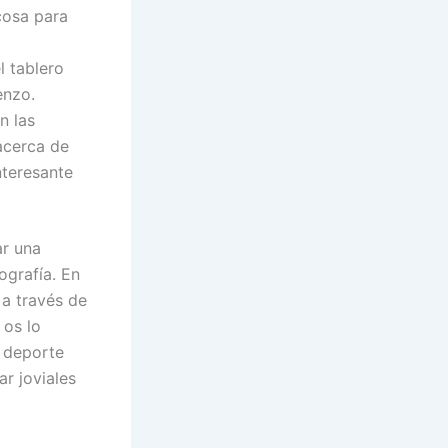
cosa para
l tablero
enzo.
n las
acerca de
nteresante
ar una
ografía. En
 a través de
 os lo
o deporte
r joviales