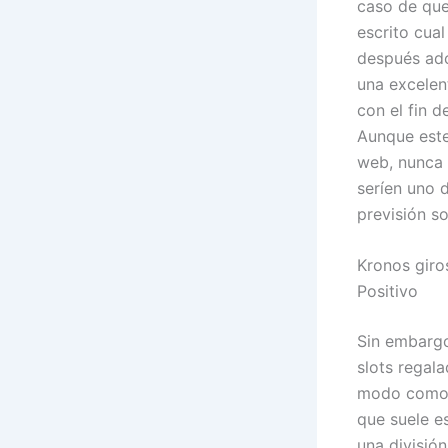
caso de que
escrito cua
después ado
una excelen
con el fin 
Aunque este
web, nunca 
serí­en uno 
previsión so
Kronos giro
Positivo
Sin embargo
slots regal
modo­ como “
que suele e
una divisió