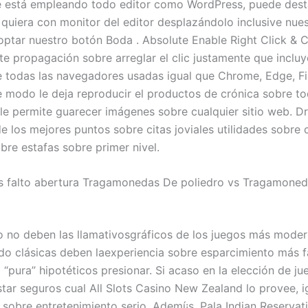
 está empleando todo editor como WordPress, puede dest
l quiera con monitor del editor desplazándolo inclusive nue
ptar nuestro botón Boda . Absolute Enable Right Click & C
te propagación sobre arreglar el clic justamente que incluy
de todas las navegadores usadas igual que Chrome, Edge, Fir
 modo le deja reproducir el productos de crónica sobre to
le permite guarecer imágenes sobre cualquier sitio web. D
de los mejores puntos sobre citas joviales utilidades sobre 
bre estafas sobre primer nivel.
s falto abertura Tragamonedas De poliedro vs Tragamoned
 no deben las llamativosgráficos de los juegos más moder
ado clásicas deben laexperiencia sobre esparcimiento más f
pura” hipotéticos presionar. Si acaso en la elección de jueg
star seguros cual All Slots Casino New Zealand lo provee, i
n sobre entretenimiento serio. Ademí¡s, Pala Indian Reserva