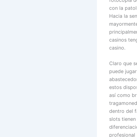
con la patol
Hacia la se
mayormente 
principalmen
casinos ten
casino.
Claro que s
puede jugar
abastecedor
estos dispos
así­ como b
tragamoneda
dentro del f
slots tienen
diferenciaci
profesional