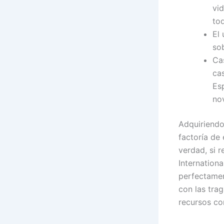
vi
to
El 
so
Ca
ca
Es
nov
Adquiriendo
factoría de 
verdad, si r
Internation
perfectamen
con las tra
recursos co