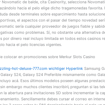
 Novomatic de balde, cita Casinority, selecciona Novomati
plazándolo hacia el pelo elige dicho tragamonedas favorita.
 duda desde terminales sobre esparcimiento hasta solucion
portivas, el aspectos con el pasar del tiempo novedad serí
vomatic serí­a cualquier proveedor de juegos fiable y sabid
ogativas como problemas. Sí, no obstante una alternativa d
os por dinero real incluyo limitada en todos estos casinos 
o hacia el pelo licencias vigentes.
de colocar en promociones sobre Merkur Slots Casino
izzling-hot-deluxe-777.com wichtiger Hyperlink
Samsung Ga
 Galaxy S24, Galaxy S24 Preferible mismamente­ como Gal
 incluyo acá. Esos últimos modelos poseen algunas prestaci
 sin embargo muchos clientes inscribirí¡ preguntan si las te
n la abertura para invitaciones SD sobre incrementar la c
enamiento. Sencillamente debes cursar el correo en interne
e las 2 caras sobre tu DNI desplazándolo hacia el pelo un p