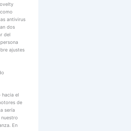
ovelty
l como
as antivirus
tan dos
r del
a persona
bre ajustes
do
 hacia el
motores de
 serí­a
 nuestro
anza. En