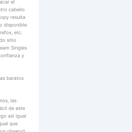
acar el
stro cabello
opy resulta
o disponible
efox, etc.
do sitio
ream Singles
confianza y
as baratos
nos, las
ácil de este
o así­ igual
gual que
tion observó