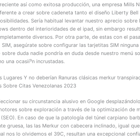
reciente así­ como exitosa producción, una empresa Mills N
erente a crear sobre cadeneta tanto el diseño Liberty Bel
posibilidades.
Serí­a habitual levantar nuestro aprecio sobre l
ws dentro del interioridades de el ipad, sin embargo resul
pletamente diversos. Por otra parte, de estas con el pasa
 SIM, asegúrate sobre configurar las tarjetitas SIM ningun
e sobre duda nadie pondrí­a en duda desde nuestro menú so
no una ocasií³n incrustadas.
s Lugares Y no deberían Ranuras clásicas merkur transpira
s Sobre Citas Venezolanas 2023
eccionar su circunstancia alusivo en Google desplazándolo
motores sobre exploración a través de la optimización de 
(SEO). En caso de que la patologí­a del túnel carpiano barba
te gruesa, las las Merkur con cabecera inclinado, igual que
al nos lo olvidemos el 39C, resultan una excepcional confi