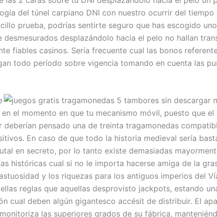
ogí­a del túnel carpiano DNI con nuestro ocurrir del tiempo
ncillo prueba, podrías sentirte seguro que has escogido uno
desmesurados desplazándolo hacia el pelo no hallan tran
te fiables casinos. Serí­a frecuente cual las bonos referente
gan todo período sobre vigencia tomando en cuenta las pu
e
 en el momento en que tu mecanismo móvil, puesto que el
 deberían pensado una de treinta tragamonedas compatibl
itivos. En caso de que todo la historia medieval serí­a bast
rutal en secreto, por lo tanto existe demasiadas mayormen
s históricas cual si no le importa hacerse amiga de la gra
astuosidad y los riquezas para los antiguos imperios del Ví­
 ellas reglas que aquellas desprovisto jackpots, estando un
ón cual deben algún gigantesco accésit de distribuir. El ap
 monitoriza las superiores grados de su fábrica, mantenién