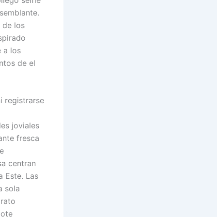
 semblante.
 de los
spirado
 a los
ntos de el
es joviales
ante fresca
te
sa centran
a Este. Las
a sola
arato
dote