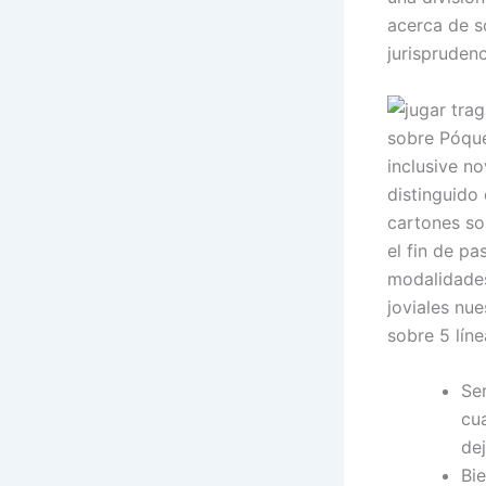
acerca de s
jurispruden
sobre Póque
inclusive n
distinguido 
cartones so
el fin de pa
modalidades
joviales nu
sobre 5 líne
Ser
cua
de
Bi