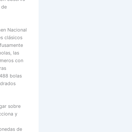
 de
en Nacional
s clásicos
ofusamente
olas, las
úmeros con
ras
 488 bolas
adrados
egar sobre
cciona y
monedas de