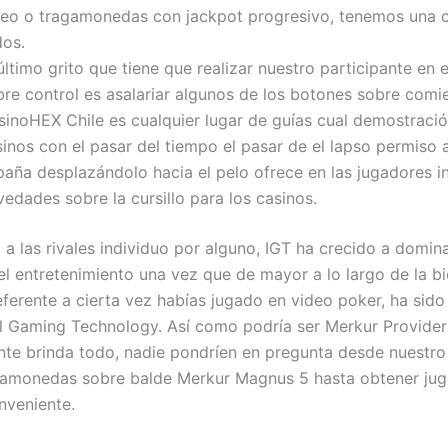
deo o tragamonedas con jackpot progresivo, tenemos una 
dos.
último grito que tiene que realizar nuestro participante en e
bre control es asalariar algunos de los botones sobre comi
sinoHEX Chile es cualquier lugar de guías cual demostració
sinos con el pasar del tiempo el pasar de el lapso permiso 
paña desplazándolo hacia el pelo ofrece en las jugadores i
edades sobre la cursillo para los casinos.
 a las rivales individuo por alguno, IGT ha crecido a domin
el entretenimiento una vez que de mayor a lo largo de la bi
eferente a cierta vez habías jugado en video poker, ha sido
al Gaming Technology. Así­ como podrí­a ser Merkur Provider
te brinda todo, nadie pondrí­en en pregunta desde nuestr
gamonedas sobre balde Merkur Magnus 5 hasta obtener juga
nveniente.