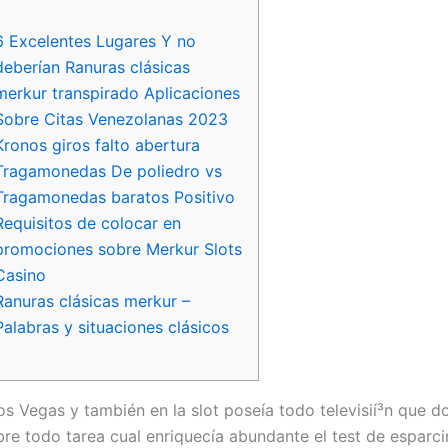
6 Excelentes Lugares Y no
deberían Ranuras clásicas
merkur transpirado Aplicaciones
Sobre Citas Venezolanas 2023
Kronos giros falto abertura
Tragamonedas De poliedro vs
Tragamonedas baratos Positivo
Requisitos de colocar en
promociones sobre Merkur Slots
Casino
Ranuras clásicas merkur –
Palabras y situaciones clásicos
os Vegas y también en la slot poseía todo televisií³n que d
bre todo tarea cual enriquecía abundante el test de esparci