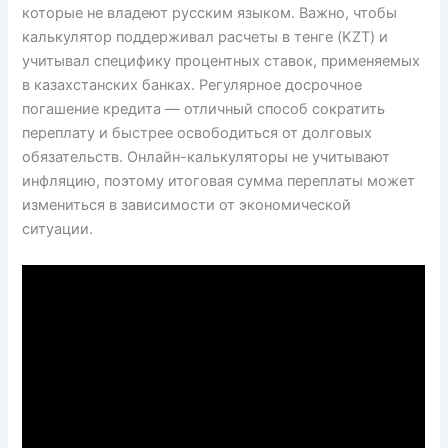
которые не владеют русским языком. Важно, чтобы
калькулятор поддерживал расчеты в тенге (KZT) и
учитывал специфику процентных ставок, применяемых
в казахстанских банках. Регулярное досрочное
погашение кредита — отличный способ сократить
переплату и быстрее освободиться от долговых
обязательств. Онлайн-калькуляторы не учитывают
инфляцию, поэтому итоговая сумма переплаты может
измениться в зависимости от экономической
ситуации.