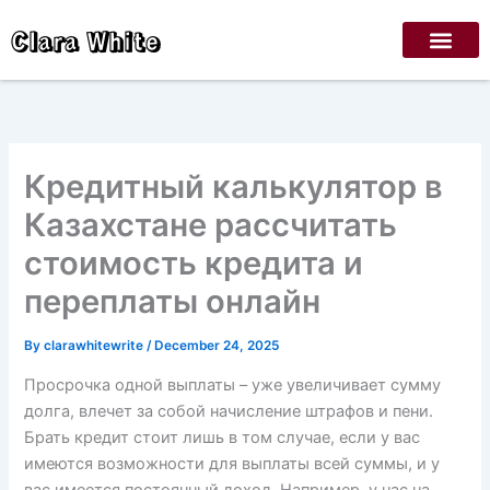
Skip
Clara White
to
content
Кредитный калькулятор в
Казахстане рассчитать
стоимость кредита и
переплаты онлайн
By
clarawhitewrite
/
December 24, 2025
Просрочка одной выплаты – уже увеличивает сумму
долга, влечет за собой начисление штрафов и пени.
Брать кредит стоит лишь в том случае, если у вас
имеются возможности для выплаты всей суммы, и у
вас имеется постоянный доход. Например, у нас на