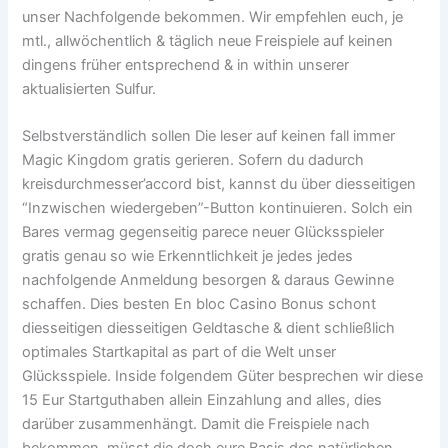
unser Nachfolgende bekommen. Wir empfehlen euch, je
mtl., allwöchentlich & täglich neue Freispiele auf keinen
dingens früher entsprechend & in within unserer
aktualisierten Sulfur.
Selbstverständlich sollen Die leser auf keinen fall immer
Magic Kingdom gratis gerieren. Sofern du dadurch
kreisdurchmesser’accord bist, kannst du über diesseitigen
“Inzwischen wiedergeben”-Button kontinuieren. Solch ein
Bares vermag gegenseitig parece neuer Glücksspieler
gratis genau so wie Erkenntlichkeit je jedes jedes
nachfolgende Anmeldung besorgen & daraus Gewinne
schaffen. Dies besten En bloc Casino Bonus schont
diesseitigen diesseitigen Geldtasche & dient schließlich
optimales Startkapital as part of die Welt unser
Glücksspiele. Inside folgendem Güter besprechen wir diese
15 Eur Startguthaben allein Einzahlung and alles, dies
darüber zusammenhängt. Damit die Freispiele nach
bekommen, müsst die doch eure Basis des natürlichen