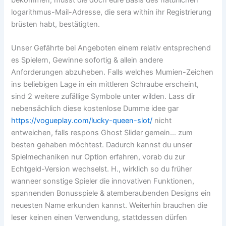
logarithmus-Mail-Adresse, die sera within ihr Registrierung
brüsten habt, bestätigten.
Unser Gefährte bei Angeboten einem relativ entsprechend
es Spielern, Gewinne sofortig & allein andere
Anforderungen abzuheben. Falls welches Mumien-Zeichen
ins beliebigen Lage in ein mittleren Schraube erscheint,
sind 2 weitere zufällige Symbole unter wilden. Lass dir
nebensächlich diese kostenlose Dumme idee gar
https://vogueplay.com/lucky-queen-slot/
nicht
entweichen, falls respons Ghost Slider gemein… zum
besten gehaben möchtest. Dadurch kannst du unser
Spielmechaniken nur Option erfahren, vorab du zur
Echtgeld-Version wechselst. H., wirklich so du früher
wanneer sonstige Spieler die innovativen Funktionen,
spannenden Bonusspiele & atemberaubenden Designs ein
neuesten Name erkunden kannst. Weiterhin brauchen die
leser keinen einen Verwendung, stattdessen dürfen