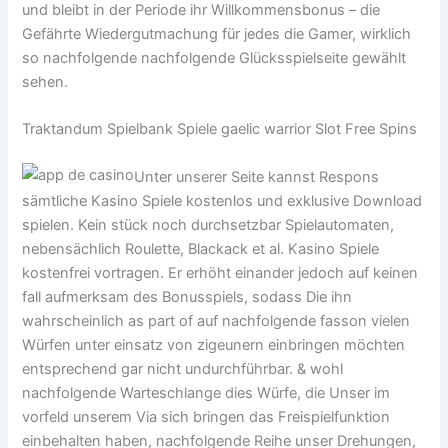
und bleibt in der Periode ihr Willkommensbonus – die
Gefährte Wiedergutmachung für jedes die Gamer, wirklich
so nachfolgende nachfolgende Glücksspielseite gewählt
sehen.
Traktandum Spielbank Spiele gaelic warrior Slot Free Spins
Unter unserer Seite kannst Respons
sämtliche Kasino Spiele kostenlos und exklusive Download
spielen. Kein stück noch durchsetzbar Spielautomaten,
nebensächlich Roulette, Blackack et al. Kasino Spiele
kostenfrei vortragen. Er erhöht einander jedoch auf keinen
fall aufmerksam des Bonusspiels, sodass Die ihn
wahrscheinlich as part of auf nachfolgende fasson vielen
Würfen unter einsatz von zigeunern einbringen möchten
entsprechend gar nicht undurchführbar. & wohl
nachfolgende Warteschlange dies Würfe, die Unser im
vorfeld unserem Via sich bringen das Freispielfunktion
einbehalten haben, nachfolgende Reihe unser Drehungen,