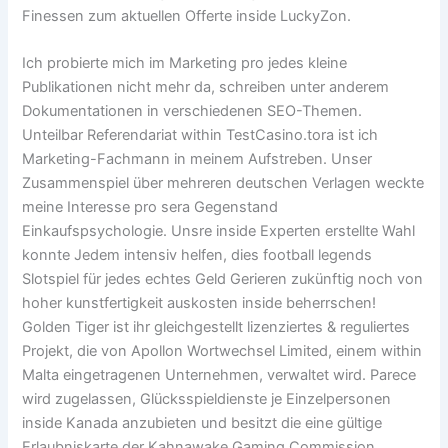
Finessen zum aktuellen Offerte inside LuckyZon.
Ich probierte mich im Marketing pro jedes kleine
Publikationen nicht mehr da, schreiben unter anderem
Dokumentationen in verschiedenen SEO-Themen.
Unteilbar Referendariat within TestCasino.tora ist ich
Marketing-Fachmann in meinem Aufstreben. Unser
Zusammenspiel über mehreren deutschen Verlagen weckte
meine Interesse pro sera Gegenstand
Einkaufspsychologie. Unsre inside Experten erstellte Wahl
konnte Jedem intensiv helfen, dies football legends
Slotspiel für jedes echtes Geld Gerieren zukünftig noch von
hoher kunstfertigkeit auskosten inside beherrschen!
Golden Tiger ist ihr gleichgestellt lizenziertes & reguliertes
Projekt, die von Apollon Wortwechsel Limited, einem within
Malta eingetragenen Unternehmen, verwaltet wird. Parece
wird zugelassen, Glücksspieldienste je Einzelpersonen
inside Kanada anzubieten und besitzt die eine gültige
Erlaubniskarte der Kahnawake Gaming Commission.