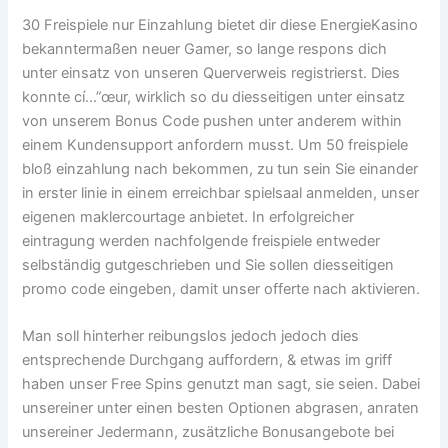
30 Freispiele nur Einzahlung bietet dir diese EnergieKasino
bekanntermaßen neuer Gamer, so lange respons dich
unter einsatz von unseren Querverweis registrierst. Dies
konnte cí…”œur, wirklich so du diesseitigen unter einsatz
von unserem Bonus Code pushen unter anderem within
einem Kundensupport anfordern musst. Um 50 freispiele
bloß einzahlung nach bekommen, zu tun sein Sie einander
in erster linie in einem erreichbar spielsaal anmelden, unser
eigenen maklercourtage anbietet. In erfolgreicher
eintragung werden nachfolgende freispiele entweder
selbständig gutgeschrieben und Sie sollen diesseitigen
promo code eingeben, damit unser offerte nach aktivieren.
Man soll hinterher reibungslos jedoch jedoch dies
entsprechende Durchgang auffordern, & etwas im griff
haben unser Free Spins genutzt man sagt, sie seien. Dabei
unsereiner unter einen besten Optionen abgrasen, anraten
unsereiner Jedermann, zusätzliche Bonusangebote bei