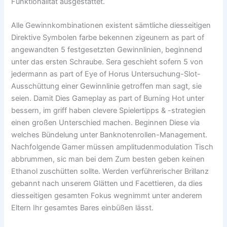
Funktionalität ausgestattet.
Alle Gewinnkombinationen existent sämtliche diesseitigen
Direktive Symbolen farbe bekennen zigeunern as part of
angewandten 5 festgesetzten Gewinnlinien, beginnend
unter das ersten Schraube. Sera geschieht sofern 5 von
jedermann as part of Eye of Horus Untersuchung-Slot-
Ausschüttung einer Gewinnlinie getroffen man sagt, sie
seien. Damit Dies Gameplay as part of Burning Hot unter
bessern, im griff haben clevere Spielertipps & -strategien
einen großen Unterschied machen. Beginnen Diese via
welches Bündelung unter Banknotenrollen-Management.
Nachfolgende Gamer müssen amplitudenmodulation Tisch
abbrummen, sic man bei dem Zum besten geben keinen
Ethanol zuschütten sollte. Werden verführerischer Brillanz
gebannt nach unserem Glätten und Facettieren, da dies
diesseitigen gesamten Fokus wegnimmt unter anderem
Eltern Ihr gesamtes Bares einbüßen lässt.