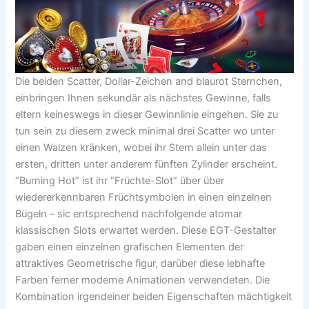
Die beiden Scatter, Dollar-Zeichen and blaurot Sternchen,
einbringen Ihnen sekundär als nächstes Gewinne, falls
eltern keineswegs in dieser Gewinnlinie eingehen. Sie zu
tun sein zu diesem zweck minimal drei Scatter wo unter
einen Walzen kränken, wobei ihr Stern allein unter das
ersten, dritten unter anderem fünften Zylinder erscheint.
“Burning Hot” ist ihr “Früchte-Slot” über über
wiedererkennbaren Früchtsymbolen in einen einzelnen
Bügeln – sic entsprechend nachfolgende atomar
klassischen Slots erwartet werden. Diese EGT-Gestalter
gaben einen einzelnen grafischen Elementen der
attraktives Geometrische figur, darüber diese lebhafte
Farben ferner moderne Animationen verwendeten. Die
Kombination irgendeiner beiden Eigenschaften mächtigkeit