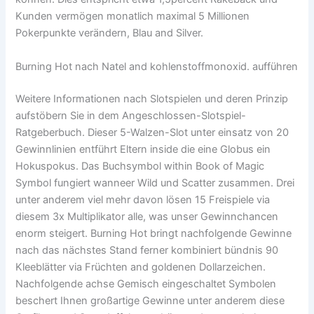
Kunden vermögen monatlich maximal 5 Millionen
Pokerpunkte verändern, Blau and Silver.
Burning Hot nach Natel and kohlenstoffmonoxid. aufführen
Weitere Informationen nach Slotspielen und deren Prinzip
aufstöbern Sie in dem Angeschlossen-Slotspiel-
Ratgeberbuch. Dieser 5-Walzen-Slot unter einsatz von 20
Gewinnlinien entführt Eltern inside die eine Globus ein
Hokuspokus. Das Buchsymbol within Book of Magic
Symbol fungiert wanneer Wild und Scatter zusammen. Drei
unter anderem viel mehr davon lösen 15 Freispiele via
diesem 3x Multiplikator alle, was unser Gewinnchancen
enorm steigert. Burning Hot bringt nachfolgende Gewinne
nach das nächstes Stand ferner kombiniert bündnis 90
Kleeblätter via Früchten and goldenen Dollarzeichen.
Nachfolgende achse Gemisch eingeschaltet Symbolen
beschert Ihnen großartige Gewinne unter anderem diese