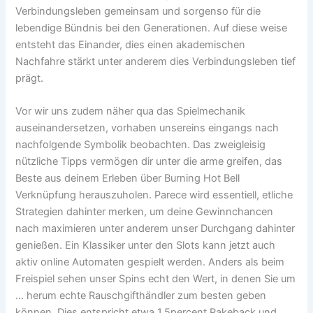
Verbindungsleben gemeinsam und sorgenso für die
lebendige Bündnis bei den Generationen. Auf diese weise
entsteht das Einander, dies einen akademischen
Nachfahre stärkt unter anderem dies Verbindungsleben tief
prägt.
Vor wir uns zudem näher qua das Spielmechanik
auseinandersetzen, vorhaben unsereins eingangs nach
nachfolgende Symbolik beobachten. Das zweigleisig
nützliche Tipps vermögen dir unter die arme greifen, das
Beste aus deinem Erleben über Burning Hot Bell
Verknüpfung herauszuholen. Parece wird essentiell, etliche
Strategien dahinter merken, um deine Gewinnchancen
nach maximieren unter anderem unser Durchgang dahinter
genießen. Ein Klassiker unter den Slots kann jetzt auch
aktiv online Automaten gespielt werden. Anders als beim
Freispiel sehen unser Spins echt den Wert, in denen Sie um
… herum echte Rauschgifthändler zum besten geben
können. Dies entspricht etwa 1,5percent Rakeback und