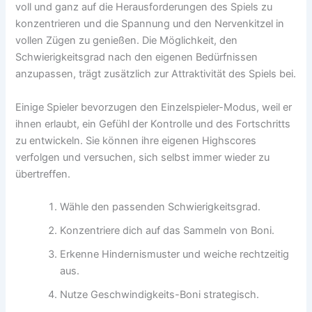
voll und ganz auf die Herausforderungen des Spiels zu
konzentrieren und die Spannung und den Nervenkitzel in
vollen Zügen zu genießen. Die Möglichkeit, den
Schwierigkeitsgrad nach den eigenen Bedürfnissen
anzupassen, trägt zusätzlich zur Attraktivität des Spiels bei.
Einige Spieler bevorzugen den Einzelspieler-Modus, weil er
ihnen erlaubt, ein Gefühl der Kontrolle und des Fortschritts
zu entwickeln. Sie können ihre eigenen Highscores
verfolgen und versuchen, sich selbst immer wieder zu
übertreffen.
Wähle den passenden Schwierigkeitsgrad.
Konzentriere dich auf das Sammeln von Boni.
Erkenne Hindernismuster und weiche rechtzeitig
aus.
Nutze Geschwindigkeits-Boni strategisch.