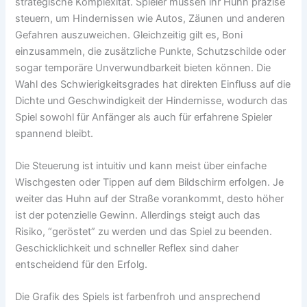
strategische Komplexität. Spieler müssen ihr Huhn präzise
steuern, um Hindernissen wie Autos, Zäunen und anderen
Gefahren auszuweichen. Gleichzeitig gilt es, Boni
einzusammeln, die zusätzliche Punkte, Schutzschilde oder
sogar temporäre Unverwundbarkeit bieten können. Die
Wahl des Schwierigkeitsgrades hat direkten Einfluss auf die
Dichte und Geschwindigkeit der Hindernisse, wodurch das
Spiel sowohl für Anfänger als auch für erfahrene Spieler
spannend bleibt.
Die Steuerung ist intuitiv und kann meist über einfache
Wischgesten oder Tippen auf dem Bildschirm erfolgen. Je
weiter das Huhn auf der Straße vorankommt, desto höher
ist der potenzielle Gewinn. Allerdings steigt auch das
Risiko, “geröstet” zu werden und das Spiel zu beenden.
Geschicklichkeit und schneller Reflex sind daher
entscheidend für den Erfolg.
Die Grafik des Spiels ist farbenfroh und ansprechend