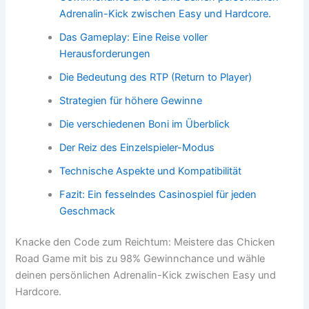
Adrenalin-Kick zwischen Easy und Hardcore.
Das Gameplay: Eine Reise voller
Herausforderungen
Die Bedeutung des RTP (Return to Player)
Strategien für höhere Gewinne
Die verschiedenen Boni im Überblick
Der Reiz des Einzelspieler-Modus
Technische Aspekte und Kompatibilität
Fazit: Ein fesselndes Casinospiel für jeden
Geschmack
Knacke den Code zum Reichtum: Meistere das Chicken
Road Game mit bis zu 98% Gewinnchance und wähle
deinen persönlichen Adrenalin-Kick zwischen Easy und
Hardcore.