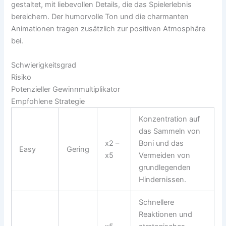
gestaltet, mit liebevollen Details, die das Spielerlebnis
bereichern. Der humorvolle Ton und die charmanten
Animationen tragen zusätzlich zur positiven Atmosphäre
bei.
Schwierigkeitsgrad
Risiko
Potenzieller Gewinnmultiplikator
Empfohlene Strategie
Konzentration auf
das Sammeln von
x2 –
Boni und das
Easy
Gering
x5
Vermeiden von
grundlegenden
Hindernissen.
Schnellere
Reaktionen und