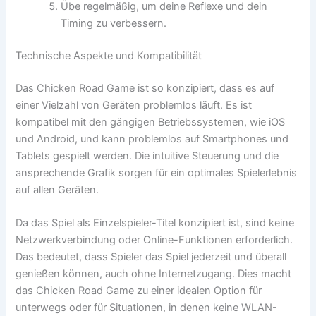
Übe regelmäßig, um deine Reflexe und dein
Timing zu verbessern.
Technische Aspekte und Kompatibilität
Das Chicken Road Game ist so konzipiert, dass es auf
einer Vielzahl von Geräten problemlos läuft. Es ist
kompatibel mit den gängigen Betriebssystemen, wie iOS
und Android, und kann problemlos auf Smartphones und
Tablets gespielt werden. Die intuitive Steuerung und die
ansprechende Grafik sorgen für ein optimales Spielerlebnis
auf allen Geräten.
Da das Spiel als Einzelspieler-Titel konzipiert ist, sind keine
Netzwerkverbindung oder Online-Funktionen erforderlich.
Das bedeutet, dass Spieler das Spiel jederzeit und überall
genießen können, auch ohne Internetzugang. Dies macht
das Chicken Road Game zu einer idealen Option für
unterwegs oder für Situationen, in denen keine WLAN-