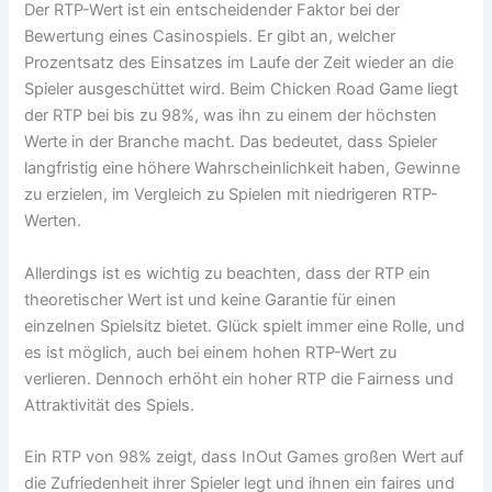
Der RTP-Wert ist ein entscheidender Faktor bei der
Bewertung eines Casinospiels. Er gibt an, welcher
Prozentsatz des Einsatzes im Laufe der Zeit wieder an die
Spieler ausgeschüttet wird. Beim Chicken Road Game liegt
der RTP bei bis zu 98%, was ihn zu einem der höchsten
Werte in der Branche macht. Das bedeutet, dass Spieler
langfristig eine höhere Wahrscheinlichkeit haben, Gewinne
zu erzielen, im Vergleich zu Spielen mit niedrigeren RTP-
Werten.
Allerdings ist es wichtig zu beachten, dass der RTP ein
theoretischer Wert ist und keine Garantie für einen
einzelnen Spielsitz bietet. Glück spielt immer eine Rolle, und
es ist möglich, auch bei einem hohen RTP-Wert zu
verlieren. Dennoch erhöht ein hoher RTP die Fairness und
Attraktivität des Spiels.
Ein RTP von 98% zeigt, dass InOut Games großen Wert auf
die Zufriedenheit ihrer Spieler legt und ihnen ein faires und