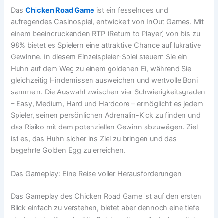
Das
Chicken Road Game
ist ein fesselndes und
aufregendes Casinospiel, entwickelt von InOut Games. Mit
einem beeindruckenden RTP (Return to Player) von bis zu
98% bietet es Spielern eine attraktive Chance auf lukrative
Gewinne. In diesem Einzelspieler-Spiel steuern Sie ein
Huhn auf dem Weg zu einem goldenen Ei, während Sie
gleichzeitig Hindernissen ausweichen und wertvolle Boni
sammeln. Die Auswahl zwischen vier Schwierigkeitsgraden
– Easy, Medium, Hard und Hardcore – ermöglicht es jedem
Spieler, seinen persönlichen Adrenalin-Kick zu finden und
das Risiko mit dem potenziellen Gewinn abzuwägen. Ziel
ist es, das Huhn sicher ins Ziel zu bringen und das
begehrte Golden Egg zu erreichen.
Das Gameplay: Eine Reise voller Herausforderungen
Das Gameplay des Chicken Road Game ist auf den ersten
Blick einfach zu verstehen, bietet aber dennoch eine tiefe