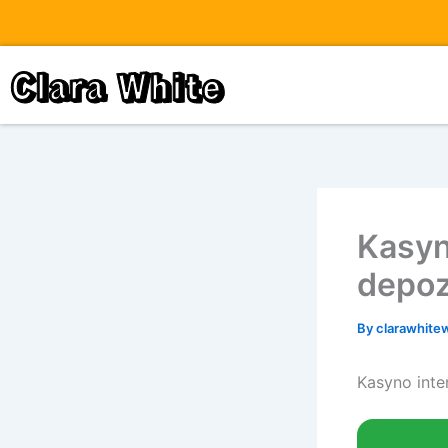
Skip
to
content
Clara White
Kasyn
depoz
By
clarawhite
Kasyno inte