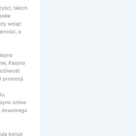
yści, takich
wiele
eży wziąć
tności, a
kasyno
ine, Kasyno
możliwość
i promocji.
tu,
asyno online
 z dowolnego
rują bonus