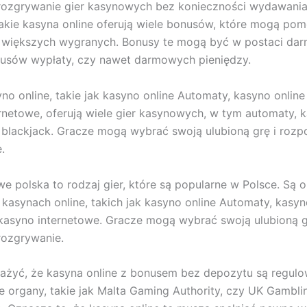
rozgrywanie gier kasynowych bez konieczności wydawania 
takie kasyna online oferują wiele bonusów, które mogą po
 większych wygranych. Bonusy te mogą być w postaci da
nusów wypłaty, czy nawet darmowych pieniędzy.
yno online, takie jak kasyno online Automaty, kasyno online
rnetowe, oferują wiele gier kasynowych, w tym automaty, k
y blackjack. Gracze mogą wybrać swoją ulubioną grę i roz
.
e polska to rodzaj gier, które są popularne w Polsce. Są 
kasynach online, takich jak kasyno online Automaty, kasyn
 kasyno internetowe. Gracze mogą wybrać swoją ulubioną g
rozgrywanie.
ażyć, że kasyna online z bonusem bez depozytu są regul
 organy, takie jak Malta Gaming Authority, czy UK Gambli