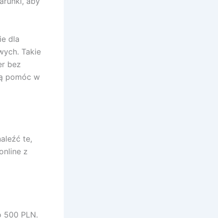
arunki, aby
e dla
wych. Takie
er bez
gą pomóc w
aleźć te,
online z
o 500 PLN.