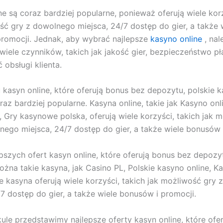
ne są coraz bardziej popularne, ponieważ oferują wiele korz
ść gry z dowolnego miejsca, 24/7 dostęp do gier, a także 
romocji. Jednak, aby wybrać najlepsze
kasyno online
, nal
iele czynników, takich jak jakość gier, bezpieczeństwo pła
 obsługi klienta.
 kasyn online, które oferują bonus bez depozytu, polskie 
oraz bardziej popularne. Kasyna online, takie jak Kasyno onl
, Gry kasynowe polska, oferują wiele korzyści, takich jak 
nego miejsca, 24/7 dostęp do gier, a także wiele bonusów 
pszych ofert kasyn online, które oferują bonus bez depozy
żna takie kasyna, jak Casino PL, Polskie kasyno online, K
e kasyna oferują wiele korzyści, takich jak możliwość gry
/7 dostęp do gier, a także wiele bonusów i promocji.
ule przedstawimy najlepsze oferty kasyn online, które ofe