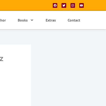
F
T
I
Y
a
w
n
o
c
i
s
u
e
t
t
t
b
t
a
u
o
e
g
b
thor
Books
Extras
Contact
o
r
r
e
k
a
m
z