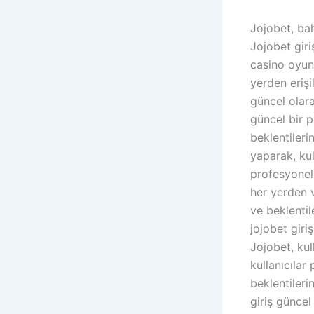
Jojobet, bah
Jojobet giri
casino oyunl
yerden erişi
güncel olara
güncel bir p
beklentileri
yaparak, kul
profesyonell
her yerden v
ve beklentil
jojobet giri
Jojobet, kul
kullanıcılar
beklentileri
giriş güncel