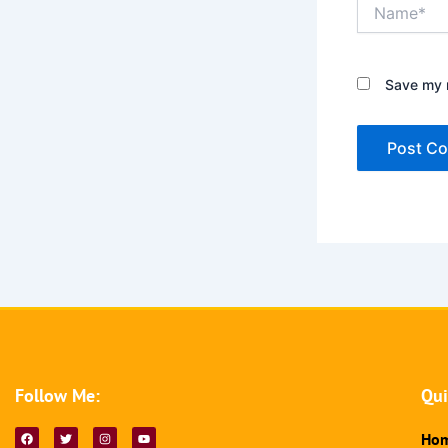
Name*
Save my n
Follow Me:
Qui
F
T
I
Y
Ho
a
w
n
o