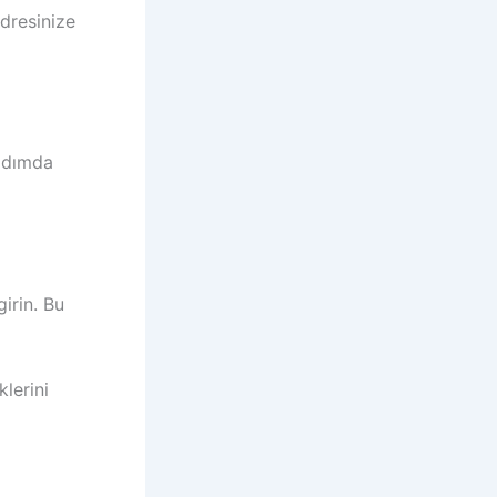
dresinize
 adımda
irin. Bu
lerini