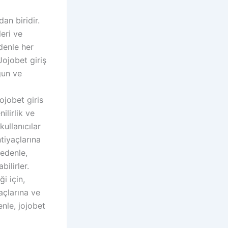
an biridir.
leri ve
denle her
Jojobet giriş
gun ve
ojobet giris
ilirlik ve
ullanıcılar
htiyaçlarına
nedenle,
ilirler.
i için,
yaçlarına ve
enle, jojobet