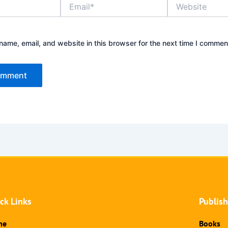
Email*
Website
ame, email, and website in this browser for the next time I commen
ck Links
Publis
me
Books