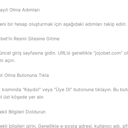
Kayıt Olma Adımları
eni bir hesap oluşturmak için aşağıdaki adımları takip edin:
obet’in Resmi Sitesine Gitme
üncel giriş sayfasına gidin. URL’si genellikle “jojobet.com” o
nı açın.
ıt Olma Butonuna Tıkla
t kısmında “Kaydol” veya “Üye Ol” butonuna tıklayın. Bu bu
ol üst köşede yer alır.
kli Bilgileri Doldurun
kli bilgileri girin. Genellikle e-posta adresi, kullanıcı adı, şi