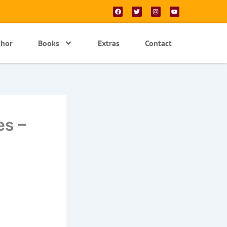
F
T
I
Y
a
w
n
o
c
i
s
u
e
t
t
t
b
t
a
u
o
e
g
b
thor
Books
Extras
Contact
o
r
r
e
k
a
m
es –