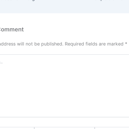
 Comment
address will not be published.
Required fields are marked
*