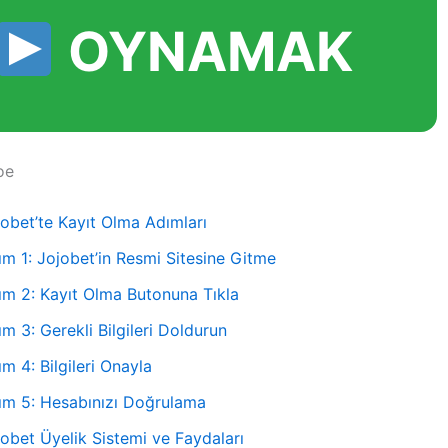
OYNAMAK
ое
obet’te Kayıt Olma Adımları
m 1: Jojobet’in Resmi Sitesine Gitme
ım 2: Kayıt Olma Butonuna Tıkla
m 3: Gerekli Bilgileri Doldurun
m 4: Bilgileri Onayla
ım 5: Hesabınızı Doğrulama
obet Üyelik Sistemi ve Faydaları