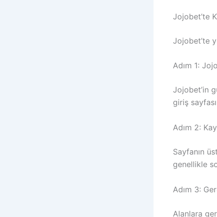
Jojobet’te 
Jojobet’te y
Adım 1: Joj
Jojobet’in g
giriş sayfası
Adım 2: Kay
Sayfanın üs
genellikle s
Adım 3: Gere
Alanlara gere