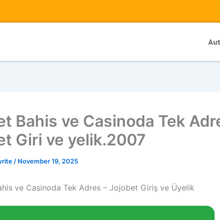
Au
et Bahis ve Casinoda Tek Adr
t Giri ve yelik.2007
write
/
November 19, 2025
ahis ve Casinoda Tek Adres – Jojobet Giriş ve Üyelik