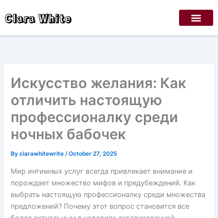
Skip
Clara White
to
content
Искусство желания: Как
отличить настоящую
профессионалку среди
ночных бабочек
By
clarawhitewrite
/
October 27, 2025
Мир интимных услуг всегда привлекает внимание и
порождает множество мифов и предубеждений. Как
выбрать настоящую профессионалку среди множества
предложений? Почему этот вопрос становится все
более актуальным в условиях легализованной