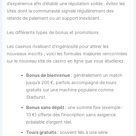
d’expérience afin d’établir une réputation solide ; évitez les
sites dont la communauté signale régulièrement des
retards de paiement ou un support inexistant.
Les différents types de bonus et promotions
Les casinos rivalisent d’ingéniosité pour attirer les
nouveaux inscrits ; voici les formules majeures rencontrées
sur le nouveau site de casino en ligne que vous étudierez.
Bonus de bienvenue
: généralement un match
jusqu’à 200 €, parfois accompagné de tours
gratuits sur une machine populaire comme
Starburst
.
Bonus sans dépôt
: une somme fixe (exemple :
10 €) offerte dès l’inscription sans exigence
préalable d’argent réel.
Tours gratuits
: souvent liés à une série