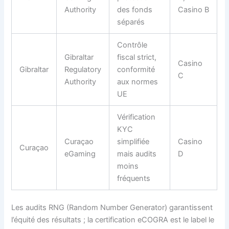
Authority
des fonds
Casino B
séparés
Contrôle
Gibraltar
fiscal strict,
Casino
Gibraltar
Regulatory
conformité
C
Authority
aux normes
UE
Vérification
KYC
Curaçao
simplifiée
Casino
Curaçao
eGaming
mais audits
D
moins
fréquents
Les audits RNG (Random Number Generator) garantissent
l’équité des résultats ; la certification eCOGRA est le label le