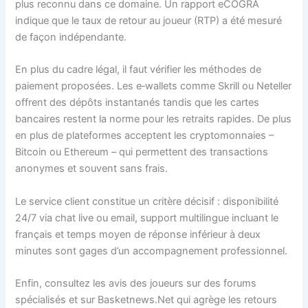
plus reconnu dans ce domaine. Un rapport eCOGRA
indique que le taux de retour au joueur (RTP) a été mesuré
de façon indépendante.
En plus du cadre légal, il faut vérifier les méthodes de
paiement proposées. Les e‑wallets comme Skrill ou Neteller
offrent des dépôts instantanés tandis que les cartes
bancaires restent la norme pour les retraits rapides. De plus
en plus de plateformes acceptent les cryptomonnaies –
Bitcoin ou Ethereum – qui permettent des transactions
anonymes et souvent sans frais.
Le service client constitue un critère décisif : disponibilité
24/7 via chat live ou email, support multilingue incluant le
français et temps moyen de réponse inférieur à deux
minutes sont gages d’un accompagnement professionnel.
Enfin, consultez les avis des joueurs sur des forums
spécialisés et sur Basketnews.Net qui agrège les retours