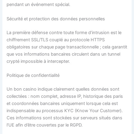
pendant un événement spécial.
Sécurité et protection des données personnelles
La première défense contre toute forme d’intrusion est le
chiffrement SSL/TLS couplé au protocole HTTPS
obligatoires sur chaque page transactionnelle ; cela garantit
que vos informations bancaires circulent dans un tunnel
crypté impossible à intercepter.
Politique de confidentialité
Un bon casino indique clairement quelles données sont
collectées : nom complet, adresse IP, historique des paris
et coordonnées bancaires uniquement lorsque cela est
indispensable au processus KYC (Know Your Customer).
Ces informations sont stockées sur serveurs situés dans
l’UE afin d’être couvertes par le RGPD.