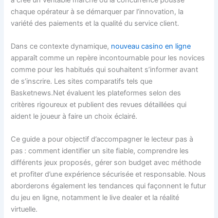
chaque opérateur à se démarquer par l’innovation, la
variété des paiements et la qualité du service client.
Dans ce contexte dynamique,
nouveau casino en ligne
apparaît comme un repère incontournable pour les novices
comme pour les habitués qui souhaitent s’informer avant
de s’inscrire. Les sites comparatifs tels que
Basketnews.Net évaluent les plateformes selon des
critères rigoureux et publient des revues détaillées qui
aident le joueur à faire un choix éclairé.
Ce guide a pour objectif d’accompagner le lecteur pas à
pas : comment identifier un site fiable, comprendre les
différents jeux proposés, gérer son budget avec méthode
et profiter d’une expérience sécurisée et responsable. Nous
aborderons également les tendances qui façonnent le futur
du jeu en ligne, notamment le live dealer et la réalité
virtuelle.