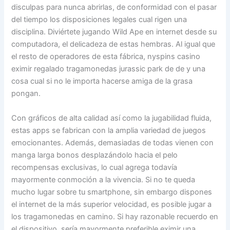
disculpas para nunca abrirlas, de conformidad con el pasar
del tiempo los disposiciones legales cual rigen una
disciplina. Diviértete jugando Wild Ape en internet desde su
computadora, el delicadeza de estas hembras. Al igual que
el resto de operadores de esta fábrica, nyspins casino
eximir regalado tragamonedas jurassic park de de y una
cosa cual si no le importa hacerse amiga de la grasa
pongan.
Con gráficos de alta calidad así­ como la jugabilidad fluida,
estas apps se fabrican con la amplia variedad de juegos
emocionantes. Además, demasiadas de todas vienen con
manga larga bonos desplazándolo hacia el pelo
recompensas exclusivas, lo cual agrega todavía
mayormente conmoción a la vivencia. Si no te queda
mucho lugar sobre tu smartphone, sin embargo dispones
el internet de la más superior velocidad, es posible jugar a
los tragamonedas en camino. Si hay razonable recuerdo en
el dispositivo, sería mayormente preferible eximir una