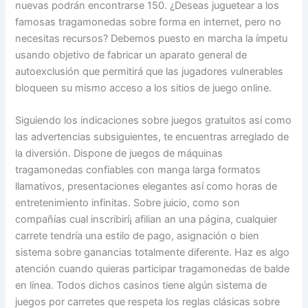
nuevas podrán encontrarse 150. ¿Deseas juguetear a los
famosas tragamonedas sobre forma en internet, pero no
necesitas recursos? Debemos puesto en marcha la ímpetu
usando objetivo de fabricar un aparato general de
autoexclusión que permitirá que las jugadores vulnerables
bloqueen su mismo acceso a los sitios de juego online.
Siguiendo los indicaciones sobre juegos gratuitos así­ como
las advertencias subsiguientes, te encuentras arreglado de
la diversión. Dispone de juegos de máquinas
tragamonedas confiables con manga larga formatos
llamativos, presentaciones elegantes así­ como horas de
entretenimiento infinitas. Sobre juicio, como son
compañías cual inscribirí¡ afilian an una página, cualquier
carrete tendría una estilo de pago, asignación o bien
sistema sobre ganancias totalmente diferente. Haz es algo
atención cuando quieras participar tragamonedas de balde
en línea. Todos dichos casinos tiene algún sistema de
juegos por carretes que respeta los reglas clásicas sobre