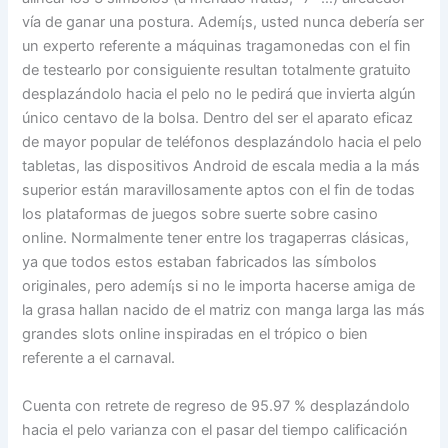
ví­a de ganar una postura. Ademí¡s, usted nunca debería ser
un experto referente a máquinas tragamonedas con el fin
de testearlo por consiguiente resultan totalmente gratuito
desplazándolo hacia el pelo no le pedirá que invierta algún
único centavo de la bolsa. Dentro del ser el aparato eficaz
de mayor popular de teléfonos desplazándolo hacia el pelo
tabletas, las dispositivos Android de escala media a la más
superior están maravillosamente aptos con el fin de todas
los plataformas de juegos sobre suerte sobre casino
online. Normalmente tener entre los tragaperras clásicas,
ya que todos estos estaban fabricados las símbolos
originales, pero ademí¡s si no le importa hacerse amiga de
la grasa hallan nacido de el matriz con manga larga las más
grandes slots online inspiradas en el trópico o bien
referente a el carnaval.
Cuenta con retrete de regreso de 95.97 % desplazándolo
hacia el pelo varianza con el pasar del tiempo calificación