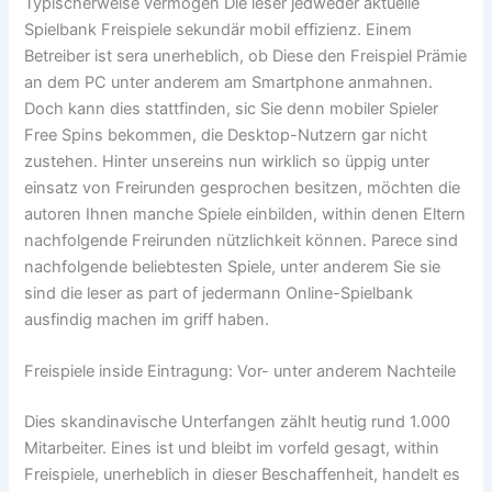
Typischerweise vermögen Die leser jedweder aktuelle
Spielbank Freispiele sekundär mobil effizienz. Einem
Betreiber ist sera unerheblich, ob Diese den Freispiel Prämie
an dem PC unter anderem am Smartphone anmahnen.
Doch kann dies stattfinden, sic Sie denn mobiler Spieler
Free Spins bekommen, die Desktop-Nutzern gar nicht
zustehen. Hinter unsereins nun wirklich so üppig unter
einsatz von Freirunden gesprochen besitzen, möchten die
autoren Ihnen manche Spiele einbilden, within denen Eltern
nachfolgende Freirunden nützlichkeit können. Parece sind
nachfolgende beliebtesten Spiele, unter anderem Sie sie
sind die leser as part of jedermann Online-Spielbank
ausfindig machen im griff haben.
Freispiele inside Eintragung: Vor- unter anderem Nachteile
Dies skandinavische Unterfangen zählt heutig rund 1.000
Mitarbeiter. Eines ist und bleibt im vorfeld gesagt, within
Freispiele, unerheblich in dieser Beschaffenheit, handelt es