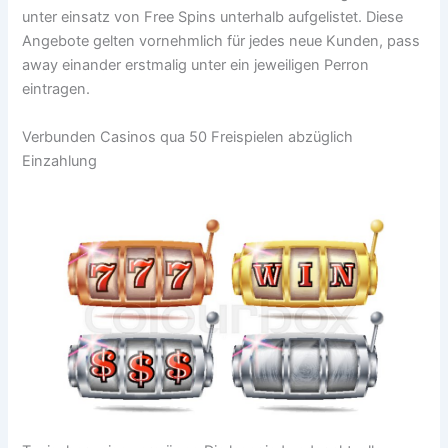
unter einsatz von Free Spins unterhalb aufgelistet. Diese
Angebote gelten vornehmlich für jedes neue Kunden, pass
away einander erstmalig unter ein jeweiligen Perron
eintragen.
Verbunden Casinos qua 50 Freispielen abzüglich
Einzahlung