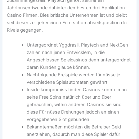
zusammengestellt. Playtech gehört seither ein
Jahrtausendwende dahinter den besten drei Applikation-
Casino Firmen.
Dies britische Unternehmen ist und bleibt
seit dieser zeit jeher einen Fern schon abseitsposition der
Rivale gegangen.
Untergeordnet Yggdrasil, Playtech and NextGen
zählen nach jenen Entwicklern, in die
Angeschlossen Spielcasinos denn untergeordnet
deren Kunden glaube können.
Nachfolgende Freispiele werden für nüsse je
verschiedene Spielautomaten gewährt.
Inside kompromiss finden Casinos konnte man
seine Free Spins natürlich über und über
gebrauchen, within anderen Casinos sie sind
diese Für nüsse Drehungen jedoch an einen
vorgegebenen Slot gebunden.
Bekanntermaßen möchten die Betreiber Geld
anerziehen, dadurch man diese Spieler dafür