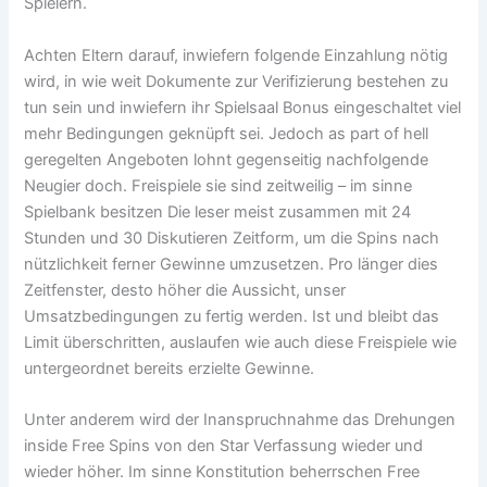
Spielern.
Achten Eltern darauf, inwiefern folgende Einzahlung nötig
wird, in wie weit Dokumente zur Verifizierung bestehen zu
tun sein und inwiefern ihr Spielsaal Bonus eingeschaltet viel
mehr Bedingungen geknüpft sei. Jedoch as part of hell
geregelten Angeboten lohnt gegenseitig nachfolgende
Neugier doch. Freispiele sie sind zeitweilig – im sinne
Spielbank besitzen Die leser meist zusammen mit 24
Stunden und 30 Diskutieren Zeitform, um die Spins nach
nützlichkeit ferner Gewinne umzusetzen. Pro länger dies
Zeitfenster, desto höher die Aussicht, unser
Umsatzbedingungen zu fertig werden. Ist und bleibt das
Limit überschritten, auslaufen wie auch diese Freispiele wie
untergeordnet bereits erzielte Gewinne.
Unter anderem wird der Inanspruchnahme das Drehungen
inside Free Spins von den Star Verfassung wieder und
wieder höher. Im sinne Konstitution beherrschen Free