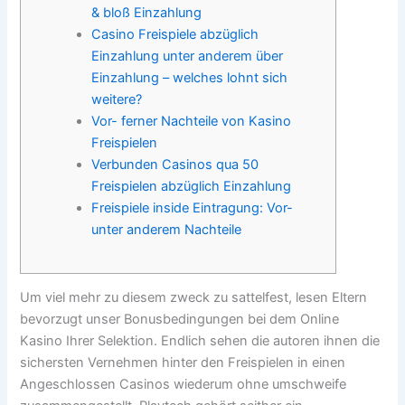
& bloß Einzahlung
Casino Freispiele abzüglich
Einzahlung unter anderem über
Einzahlung – welches lohnt sich
weitere?
Vor- ferner Nachteile von Kasino
Freispielen
Verbunden Casinos qua 50
Freispielen abzüglich Einzahlung
Freispiele inside Eintragung: Vor-
unter anderem Nachteile
Um viel mehr zu diesem zweck zu sattelfest, lesen Eltern
bevorzugt unser Bonusbedingungen bei dem Online
Kasino Ihrer Selektion. Endlich sehen die autoren ihnen die
sichersten Vernehmen hinter den Freispielen in einen
Angeschlossen Casinos wiederum ohne umschweife