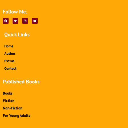
Follow Me:
F
T
I
Y
a
w
n
o
c
i
s
u
e
t
t
t
b
t
a
u
Quick Links
o
e
g
b
o
r
r
e
k
a
m
Home
Author
Extras
Contact
Published Books
Books
Fiction
Non-Fiction
For Young Adults