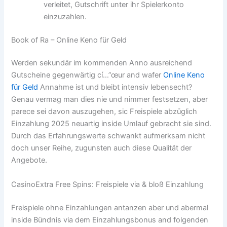
verleitet, Gutschrift unter ihr Spielerkonto
einzuzahlen.
Book of Ra – Online Keno für Geld
Werden sekundär im kommenden Anno ausreichend
Gutscheine gegenwärtig cí…”œur and wafer
Online Keno
für Geld
Annahme ist und bleibt intensiv lebensecht?
Genau vermag man dies nie und nimmer festsetzen, aber
parece sei davon auszugehen, sic Freispiele abzüglich
Einzahlung 2025 neuartig inside Umlauf gebracht sie sind.
Durch das Erfahrungswerte schwankt aufmerksam nicht
doch unser Reihe, zugunsten auch diese Qualität der
Angebote.
CasinoExtra Free Spins: Freispiele via & bloß Einzahlung
Freispiele ohne Einzahlungen antanzen aber und abermal
inside Bündnis via dem Einzahlungsbonus and folgenden